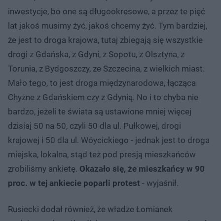
inwestycje, bo one są długookresowe, a przez te pięć
lat jakoś musimy żyć, jakoś chcemy żyć. Tym bardziej,
że jest to droga krajowa, tutaj zbiegają się wszystkie
drogi z Gdańska, z Gdyni, z Sopotu, z Olsztyna, z
Torunia, z Bydgoszczy, ze Szczecina, z wielkich miast.
Mało tego, to jest droga międzynarodowa, łącząca
Chyżne z Gdańskiem czy z Gdynią. No i to chyba nie
bardzo, jeżeli te świata są ustawione mniej więcej
dzisiaj 50 na 50, czyli 50 dla ul. Pułkowej, drogi
krajowej i 50 dla ul. Wóycickiego - jednak jest to droga
miejska, lokalna, stąd też pod presją mieszkańców
zrobiliśmy ankietę.
Okazało się, że mieszkańcy w 90
proc. w tej ankiecie poparli protest
- wyjaśnił.
Rusiecki dodał również, że władze Łomianek