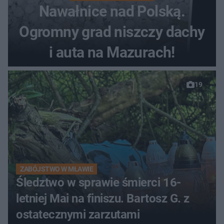
Nawałnice nad Polską.
Ogromny grad niszczy dachy
i auta na Mazurach!
19
ZABÓJSTWO W MŁAWIE
Śledztwo w sprawie śmierci 16-
letniej Mai na finiszu. Bartosz G. z
ostatecznymi zarzutami