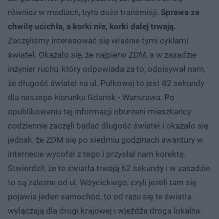
również w mediach, było dużo transmisji.
Sprawa za
chwilę ucichła, a korki nie, korki dalej trwają.
Zaczęliśmy interesować się właśnie tymi cyklami
świateł. Okazało się, że najpierw ZDM, a w zasadzie
inżynier ruchu, który odpowiada za to, odpisywał nam,
że długość świateł na ul. Pułkowej to jest 82 sekundy
dla naszego kierunku Gdańsk - Warszawa. Po
opublikowaniu tej informacji oburzeni mieszkańcy
codziennie zaczęli badać długość świateł i okazało się
jednak, że ZDM się po siedmiu godzinach awantury w
internecie wycofał z tego i przysłał nam korektę.
Stwierdził, że te światła trwają 62 sekundy i w zasadzie
to są zależne od ul. Wóycickiego, czyli jeżeli tam się
pojawia jeden samochód, to od razu się te światła
wyłączają dla drogi krajowej i wjeżdża droga lokalna.