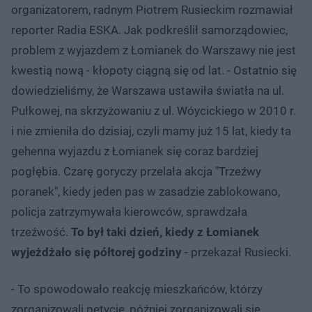
organizatorem, radnym Piotrem Rusieckim rozmawiał
reporter Radia ESKA. Jak podkreślił samorządowiec,
problem z wyjazdem z Łomianek do Warszawy nie jest
kwestią nową - kłopoty ciągną się od lat. - Ostatnio się
dowiedzieliśmy, że Warszawa ustawiła światła na ul.
Pułkowej, na skrzyżowaniu z ul. Wóycickiego w 2010 r.
i nie zmieniła do dzisiaj, czyli mamy już 15 lat, kiedy ta
gehenna wyjazdu z Łomianek się coraz bardziej
pogłębia. Czarę goryczy przelała akcja "Trzeźwy
poranek", kiedy jeden pas w zasadzie zablokowano,
policja zatrzymywała kierowców, sprawdzała
trzeźwość.
To był taki dzień, kiedy z Łomianek
wyjeżdżało się półtorej godziny
- przekazał Rusiecki.
- To spowodowało reakcję mieszkańców, którzy
zorganizowali petycję, później zorganizowali się