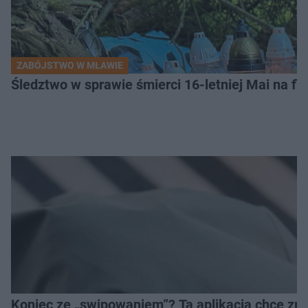
ZABÓJSTWO W MŁAWIE
Śledztwo w sprawie śmierci 16-letniej Mai na fi
Koniec ze „swipowaniem”? Ta aplikacja chce zm