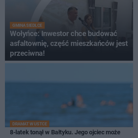
GMINA SIEDLCE
Wołyńce: Inwestor chce budować
asfaltownię, część mieszkańców jest
przeciwna!
DRAMAT W USTCE
8-latek tonął w Bałtyku. Jego ojciec może