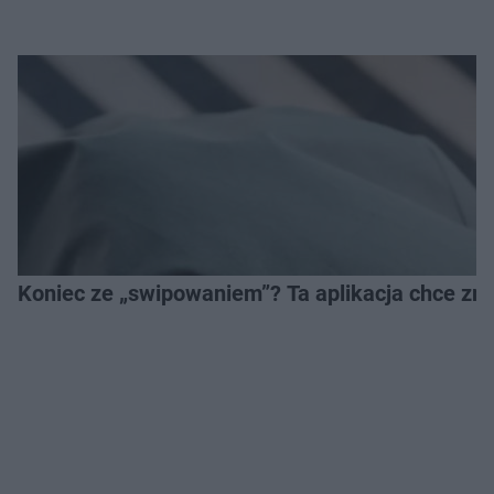
Koniec ze „swipowaniem”? Ta aplikacja chce zm