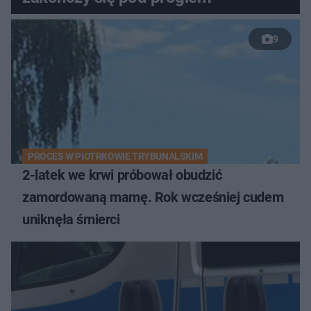
9
PROCES W PIOTRKOWIE TRYBUNALSKIM
2-latek we krwi próbował obudzić
zamordowaną mamę. Rok wcześniej cudem
uniknęła śmierci