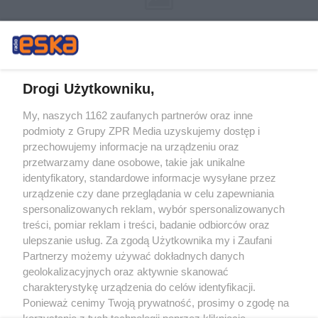
Drogi Użytkowniku,
My, naszych 1162 zaufanych partnerów oraz inne
Żaden utwór zamieszczony w serwisie nie może być powielany i
podmioty z Grupy ZPR Media uzyskujemy dostęp i
rozpowszechniany lub dalej rozpowszechniany w jakikolwiek sposób (w
tym także elektroniczny lub mechaniczny) na jakimkolwiek polu
przechowujemy informacje na urządzeniu oraz
eksploatacji w jakiejkolwiek formie, włącznie z umieszczaniem w Internecie
przetwarzamy dane osobowe, takie jak unikalne
bez pisemnej zgody właściciela praw. Jakiekolwiek użycie lub
identyfikatory, standardowe informacje wysyłane przez
wykorzystanie utworów w całości lub w części z naruszeniem prawa, tzn.
bez właściwej zgody, jest zabronione pod groźbą kary i może być ścigane
urządzenie czy dane przeglądania w celu zapewniania
prawnie.
spersonalizowanych reklam, wybór spersonalizowanych
treści, pomiar reklam i treści, badanie odbiorców oraz
ulepszanie usług. Za zgodą Użytkownika my i Zaufani
Partnerzy możemy używać dokładnych danych
geolokalizacyjnych oraz aktywnie skanować
charakterystykę urządzenia do celów identyfikacji.
Ponieważ cenimy Twoją prywatność, prosimy o zgodę na
O nas
korzystanie z tych technologii poprzez kliknięcie