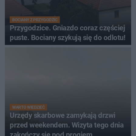
BOCIANY Z PRZYGODZIC
Przygodzice. Gniazdo coraz częściej
puste. Bociany szykują się do odlotu!
WARTO WIEDZIEĆ
Urzędy skarbowe zamykają drzwi
przed weekendem. Wizyta tego dnia
zakończy się pod progiem