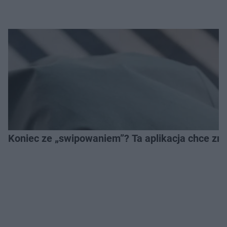
Koniec ze „swipowaniem”? Ta aplikacja chce zm