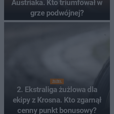
Austriaka. Kto triumfował w
grze podwójnej?
ŻUŻEL
2. Ekstraliga żużlowa dla
ekipy z Krosna. Kto zgarnął
cenny punkt bonusowy?