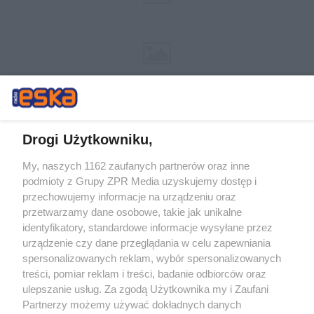
Drogi Użytkowniku,
My, naszych 1162 zaufanych partnerów oraz inne
Żaden utwór zamieszczony w serwisie nie może być powielany i
podmioty z Grupy ZPR Media uzyskujemy dostęp i
rozpowszechniany lub dalej rozpowszechniany w jakikolwiek sposób (w
przechowujemy informacje na urządzeniu oraz
tym także elektroniczny lub mechaniczny) na jakimkolwiek polu
eksploatacji w jakiejkolwiek formie, włącznie z umieszczaniem w
przetwarzamy dane osobowe, takie jak unikalne
Internecie bez pisemnej zgody właściciela praw. Jakiekolwiek użycie lub
identyfikatory, standardowe informacje wysyłane przez
wykorzystanie utworów w całości lub w części z naruszeniem prawa,
tzn. bez właściwej zgody, jest zabronione pod groźbą kary i może być
urządzenie czy dane przeglądania w celu zapewniania
ścigane prawnie.
spersonalizowanych reklam, wybór spersonalizowanych
treści, pomiar reklam i treści, badanie odbiorców oraz
ulepszanie usług. Za zgodą Użytkownika my i Zaufani
Partnerzy możemy używać dokładnych danych