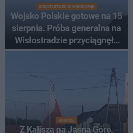
UROCZYSTOŚCI W WARSZAWIE
Wojsko Polskie gotowe na 15
sierpnia. Próba generalna na
Wisłostradzie przyciągnęła
tłumy
KOŚCIÓŁ
Z Kalisza na Jasną Górę.