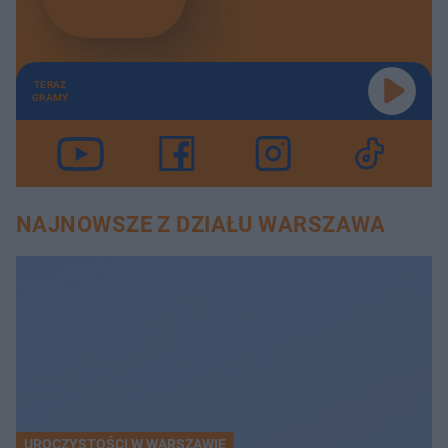
TERAZ
GRAMY
NAJNOWSZE Z DZIAŁU WARSZAWA
UROCZYSTOŚCI W WARSZAWIE