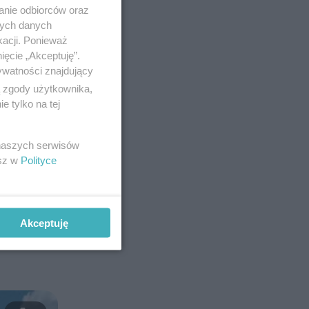
anie odbiorców oraz
nych danych
kacji. Ponieważ
ięcie „Akceptuję”.
ywatności znajdujący
ą zgody użytkownika,
 tylko na tej
 naszych serwisów
esz w
Polityce
dowane
Akceptuję