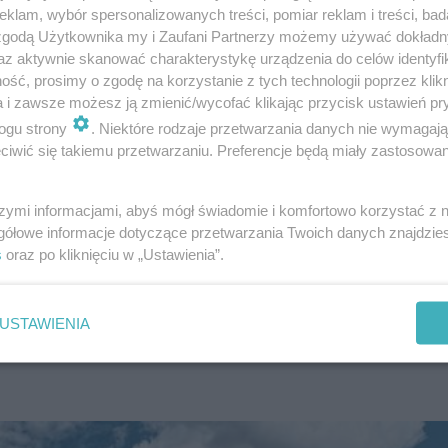
klam, wybór spersonalizowanych treści, pomiar reklam i treści, bad
 zgodą Użytkownika my i Zaufani Partnerzy możemy używać dokład
az aktywnie skanować charakterystykę urządzenia do celów identyfi
ść, prosimy o zgodę na korzystanie z tych technologii poprzez klikn
a i zawsze możesz ją zmienić/wycofać klikając przycisk ustawień pr
ogu strony
. Niektóre rodzaje przetwarzania danych nie wymagaj
iwić się takiemu przetwarzaniu. Preferencje będą miały zastosowanie
szymi informacjami, abyś mógł świadomie i komfortowo korzystać z
gółowe informacje dotyczące przetwarzania Twoich danych znajdzi
s
oraz po kliknięciu w „Ustawienia”.
żą zostanie dostosowana do obowiązujących warunków
 powstanie m.in. nowa konstrukcja drogi oraz przebu
.
USTAWIENIA