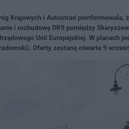
róg Krajowych i Autostrad poinformowała, 
owanie i rozbudowę DK9 pomiędzy Skarysze
Urzędowego Unii Europejskiej. W planach je
domski). Oferty zostaną otwarte 9 wrześn