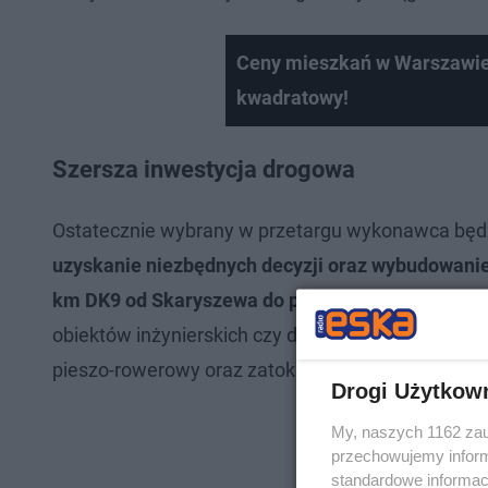
Ceny mieszkań w Warszawie o
kwadratowy!
Szersza inwestycja drogowa
Ostatecznie wybrany w przetargu wykonawca będz
uzyskanie niezbędnych decyzji oraz wybudowani
km DK9 od Skaryszewa do początku obwodnicy Ił
obiektów inżynierskich czy drogi do obsługi ruchu l
pieszo-rowerowy oraz zatoki autobusowe.
Drogi Użytkow
My, naszych 1162 zau
przechowujemy informa
standardowe informac