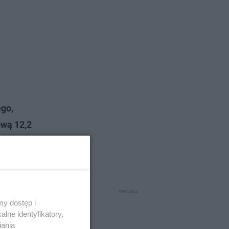
go,
ową 12,2
a,
dnik, ciąg
y dostęp i
lne identyfikatory,
iania