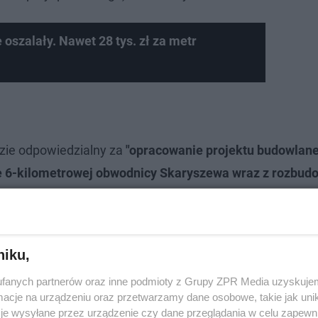
szalały. Nawet 28 tys. zł za metr
ie odpowiedzialny za
"opracowanie projektu budowlane
e 6-kilometrowej obwodnicy Skaryszewa wraz z rozbud
ży"
. Umowa zakładała będzie powstanie m.in. oświetleni
okalnego. Piesi i rowerzyści będą mieli do dyspozycji cho
niku,
fanych partnerów oraz inne podmioty z Grupy ZPR Media uzyskujem
cje na urządzeniu oraz przetwarzamy dane osobowe, takie jak unika
je wysyłane przez urządzenie czy dane przeglądania w celu zapewn