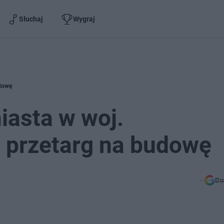
Słuchaj
Wygraj
udowę
asta w woj.
 przetarg na budowę
Do