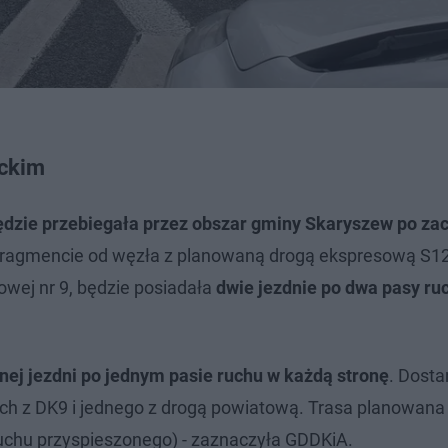
eckim
dzie przebiegała przez obszar gminy Skaryszew po zac
 fragmencie od węzła z planowaną drogą ekspresową S1
owej nr 9, będzie posiadała
dwie jezdnie po dwa pasy ru
nej jezdni po jednym pasie ruchu w każdą stronę
. Dosta
ch z DK9 i jednego z drogą powiatową. Trasa planowana 
uchu przyspieszonego) - zaznaczyła GDDKiA.