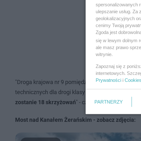
spersonalizowanych re
ulepszanie usług. Za
geolokalizacyjnych or
cenimy Twoją prywatno
Zgoda jest dobrowoln
się w lewym dolnym r
ale masz prawo sprzec
witrynie.
Zapoznaj się z poniż
internetowych. Szcze
Prywatności
i
Cookie
"Droga krajowa nr 9 pomiędzy Skaryszewem a Ił
technicznych dla drogi klasy GP.
W ramach zadania
zostanie 18 skrzyżowań
" - czytamy w komunikacie
PARTNERZY
Most nad Kanałem Żerańskim - zobacz zdjęcia: