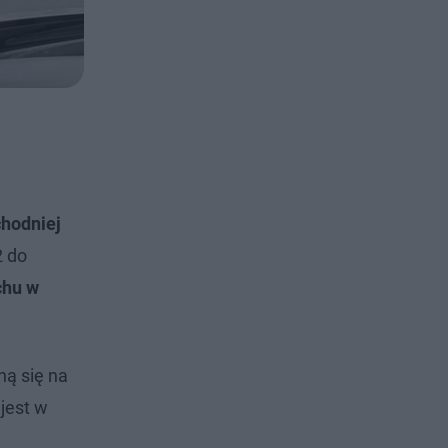
hodniej
2 do
chu w
ną się na
jest w