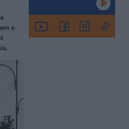
że
wem a
st
ia.