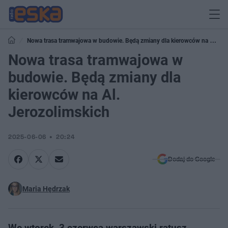
Nowa trasa tramwajowa w budowie. Będą zmiany dla kierowców na Al.
Jerozolimskich
Nowa trasa tramwajowa w
budowie. Będą zmiany dla
kierowców na Al.
Jerozolimskich
2025-06-06
20:24
Dodaj do Google
Maria Hędrzak
We wtorek, 3 czerwca warszawski ratusz