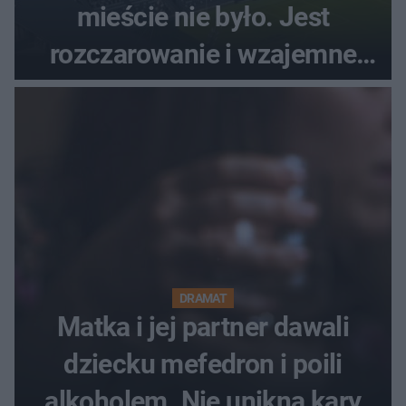
mieście nie było. Jest
rozczarowanie i wzajemne
obwinianie. Dlaczego Peak
Festiwal nie odbędzie się?
DRAMAT
Matka i jej partner dawali
dziecku mefedron i poili
alkoholem. Nie unikną kary