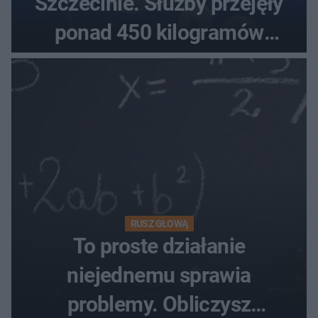
Szczecinie. Służby przejęły
ponad 450 kilogramów
towaru
RUSZ GŁOWĄ
To proste działanie
niejednemu sprawia
problemy. Obliczysz