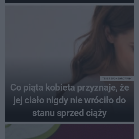
poprawnie, ile to jest
72+7×7−7×5=?
TEKST SPONSOROWANY
Co piąta kobieta przyznaje, że
jej ciało nigdy nie wróciło do
stanu sprzed ciąży