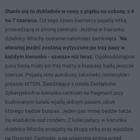
Stanie się to dokładnie w nocy z piątku na sobotę, z 6
na 7 czerwca.
Od tego czasu kierowcy pojadą nitką
prowadzącą w stronę centrum. Jezdnia w kierunku
dzielnicy Włochy zostanie natomiast zamknięta. "
Na
otwartej jezdni zostaną wytyczone po trzy pasy w
każdym kierunku - szersze niż teraz.
Ogólnodostępne
pasy będą miały po trzy metry, a buspasy będą jeszcze
szersze. Pojadą nimi autobusy, taksówki, motocykle i
pojazdy MTON. Zjeżdżający z ronda Zesłańców
Syberyjskich w kierunku centrum na fragment przy
budowanym tunelu wjadą jednym pasem, obok
którego będzie buspas. Jeden pas mniej będzie także
na wiadukcie nad rondem. Z kolei jadący w kierunku
dzielnicy Włochy przejadą na drugą nitkę przy wjeździe
na Dworzec Zachodni, a na właściwą wrócą przed