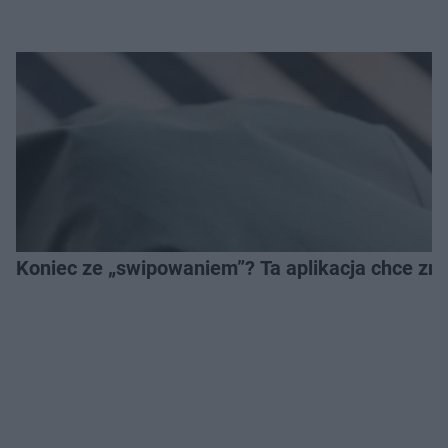
Koniec ze „swipowaniem”? Ta aplikacja chce zm