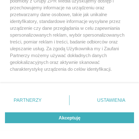
podmioty z Grupy ZPR Media uzyskujemy dostęp i
przechowujemy informacje na urządzeniu oraz
przetwarzamy dane osobowe, takie jak unikalne
identyfikatory, standardowe informacje wysyłane przez
urządzenie czy dane przeglądania w celu zapewniania
spersonalizowanych reklam, wybór spersonalizowanych
treści, pomiar reklam i treści, badanie odbiorców oraz
ulepszanie usług. Za zgodą Użytkownika my i Zaufani
Żaden utwór zamieszczony w serwisie nie może być powielany i
Partnerzy możemy używać dokładnych danych
rozpowszechniany lub dalej rozpowszechniany w jakikolwiek sposób (w
geolokalizacyjnych oraz aktywnie skanować
tym także elektroniczny lub mechaniczny) na jakimkolwiek polu
eksploatacji w jakiejkolwiek formie, włącznie z umieszczaniem w
charakterystykę urządzenia do celów identyfikacji.
Internecie bez pisemnej zgody właściciela praw. Jakiekolwiek użycie lub
Ponieważ cenimy Twoją prywatność, prosimy o zgodę na
wykorzystanie utworów w całości lub w części z naruszeniem prawa,
korzystanie z tych technologii poprzez kliknięcie
tzn. bez właściwej zgody, jest zabronione pod groźbą kary i może być
ścigane prawnie.
„Akceptuję”. Zgoda jest dobrowolna i zawsze możesz ją
zmienić/wycofać klikając przycisk ustawień prywatności
PARTNERZY
USTAWIENIA
znajdujący się w lewym dolnym rogu strony
. Niektóre
rodzaje przetwarzania danych nie wymagają zgody
Akceptuję
użytkownika, ale masz prawo sprzeciwić się takiemu
przetwarzaniu. Preferencje będą miały zastosowanie tylko
na tej witrynie.
O nas