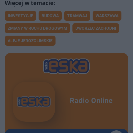
INWESTYCJE
BUDOWA
TRAMWAJ
WARSZAWA
ZMIANY W RUCHU DROGOWYM
DWORZEC ZACHODNI
ALEJE JEROZOLIMSKIE
Radio Online