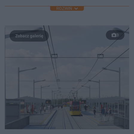
ROZWIŃ
3