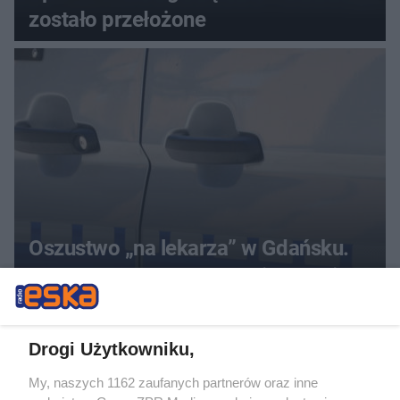
zostało przełożone
Oszustwo „na lekarza” w Gdańsku.
19-latek zatrzymany w mieszkaniu
seniora
Drogi Użytkowniku,
My, naszych 1162 zaufanych partnerów oraz inne