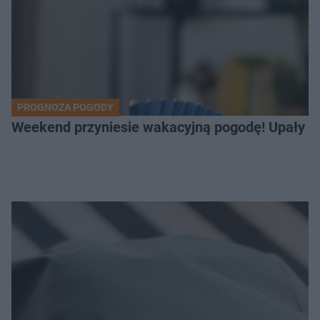
PROGNOZA POGODY
Weekend przyniesie wakacyjną pogodę! Upały bę