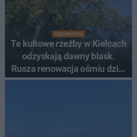
CIEKAWOSTKA
Te kultowe rzeźby w Kielcach
odzyskają dawny blask.
Rusza renowacja ośmiu dzieł
z lat 70.