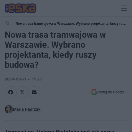
Nowa trasa tramwajowa w Warszawie. Wybrano projektanta, kiedy ruszy
budowa?
Nowa trasa tramwajowa w
Warszawie. Wybrano
projektanta, kiedy ruszy
budowa?
2024-08-21
14:27
Dodaj do Google
Maria Hędrzak
Tramwaj na Zieloną Białołękę jest już coraz