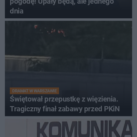
pogodę! Upały będą, ale jednego
dnia
DRAMAT W WARSZAWIE
Świętował przepustkę z więzienia.
Tragiczny finał zabawy przed PKiN