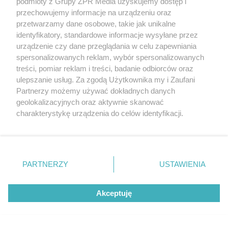
podmioty z Grupy ZPR Media uzyskujemy dostęp i
przechowujemy informacje na urządzeniu oraz
przetwarzamy dane osobowe, takie jak unikalne
identyfikatory, standardowe informacje wysyłane przez
urządzenie czy dane przeglądania w celu zapewniania
spersonalizowanych reklam, wybór spersonalizowanych
treści, pomiar reklam i treści, badanie odbiorców oraz
Rozbita grupa narkotykowa w
ulepszanie usług. Za zgodą Użytkownika my i Zaufani
Warszawie i regionach. Sześć osób
Partnerzy możemy używać dokładnych danych
geolokalizacyjnych oraz aktywnie skanować
usłyszało zarzuty
charakterystykę urządzenia do celów identyfikacji.
Ponieważ cenimy Twoją prywatność, prosimy o zgodę na
ZOBACZ WIĘCEJ
korzystanie z tych technologii poprzez kliknięcie
„Akceptuję”. Zgoda jest dobrowolna i zawsze możesz ją
zmienić/wycofać klikając przycisk ustawień prywatności
PARTNERZY
USTAWIENIA
znajdujący się w lewym dolnym rogu strony
. Niektóre
rodzaje przetwarzania danych nie wymagają zgody
Akceptuję
użytkownika, ale masz prawo sprzeciwić się takiemu
przetwarzaniu. Preferencje będą miały zastosowanie tylko
na tej witrynie.