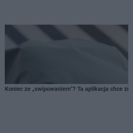
Koniec ze „swipowaniem”? Ta aplikacja chce zm