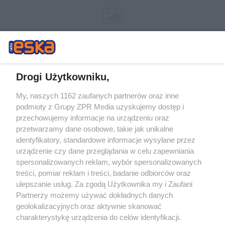
Drogi Użytkowniku,
My, naszych 1162 zaufanych partnerów oraz inne
Żaden utwór zamieszczony w serwisie nie może być powielany i
podmioty z Grupy ZPR Media uzyskujemy dostęp i
rozpowszechniany lub dalej rozpowszechniany w jakikolwiek sposób (w
tym także elektroniczny lub mechaniczny) na jakimkolwiek polu
przechowujemy informacje na urządzeniu oraz
eksploatacji w jakiejkolwiek formie, włącznie z umieszczaniem w
przetwarzamy dane osobowe, takie jak unikalne
Internecie bez pisemnej zgody właściciela praw. Jakiekolwiek użycie lub
identyfikatory, standardowe informacje wysyłane przez
wykorzystanie utworów w całości lub w części z naruszeniem prawa,
tzn. bez właściwej zgody, jest zabronione pod groźbą kary i może być
urządzenie czy dane przeglądania w celu zapewniania
ścigane prawnie.
spersonalizowanych reklam, wybór spersonalizowanych
treści, pomiar reklam i treści, badanie odbiorców oraz
ulepszanie usług. Za zgodą Użytkownika my i Zaufani
Partnerzy możemy używać dokładnych danych
geolokalizacyjnych oraz aktywnie skanować
charakterystykę urządzenia do celów identyfikacji.