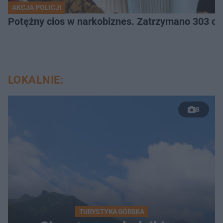
AKCJA POLICJI
Potężny cios 
LOKALNIE:
8
TURYSTYKA GÓRSKA