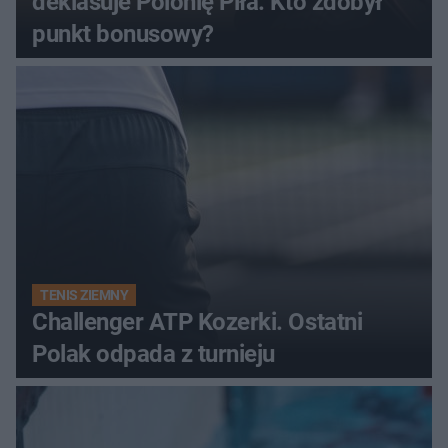
deklasuje Polonię Piła. Kto zdobył
punkt bonusowy?
TENIS ZIEMNY
Challenger ATP Kozerki. Ostatni
Polak odpada z turnieju