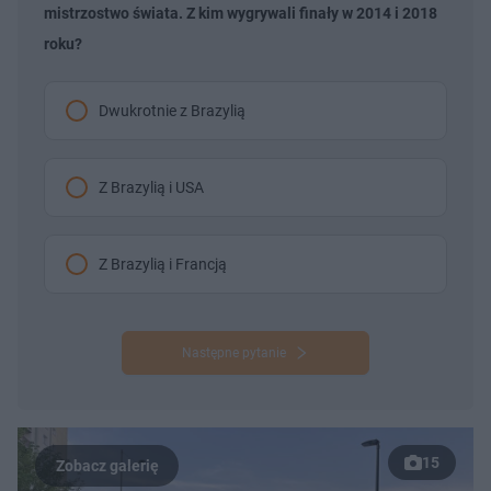
mistrzostwo świata. Z kim wygrywali finały w 2014 i 2018
roku?
Dwukrotnie z Brazylią
Z Brazylią i USA
Z Brazylią i Francją
Następne pytanie
15