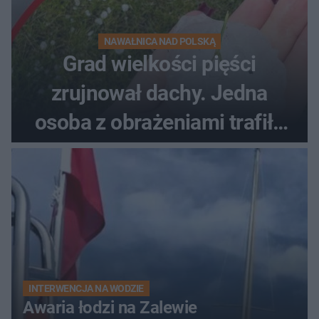
NAWAŁNICA NAD POLSKĄ
Grad wielkości pięści
zrujnował dachy. Jedna
osoba z obrażeniami trafiła
do szpitala
INTERWENCJA NA WODZIE
Awaria łodzi na Zalewie