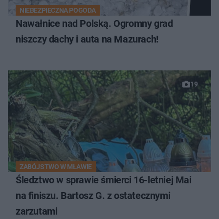
NIEBEZPIECZNA POGODA
Nawałnice nad Polską. Ogromny grad
niszczy dachy i auta na Mazurach!
19
ZABÓJSTWO W MŁAWIE
Śledztwo w sprawie śmierci 16-letniej Mai
na finiszu. Bartosz G. z ostatecznymi
zarzutami