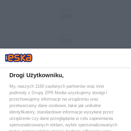
Drogi Użytkowniku,
My, naszych 1160 zaufanych partnerów oraz inne
Żaden utwór zamieszczony w serwisie nie może być powielany i
podmioty z Grupy ZPR Media uzyskujemy dostęp i
rozpowszechniany lub dalej rozpowszechniany w jakikolwiek sposób (w
tym także elektroniczny lub mechaniczny) na jakimkolwiek polu
przechowujemy informacje na urządzeniu oraz
eksploatacji w jakiejkolwiek formie, włącznie z umieszczaniem w
przetwarzamy dane osobowe, takie jak unikalne
Internecie bez pisemnej zgody właściciela praw. Jakiekolwiek użycie lub
identyfikatory, standardowe informacje wysyłane przez
wykorzystanie utworów w całości lub w części z naruszeniem prawa,
tzn. bez właściwej zgody, jest zabronione pod groźbą kary i może być
urządzenie czy dane przeglądania w celu zapewniania
ścigane prawnie.
spersonalizowanych reklam, wybór spersonalizowanych