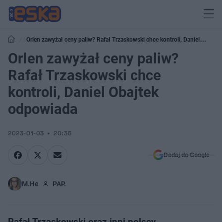
Orlen zawyżał ceny paliw? Rafał Trzaskowski chce kontroli, Daniel
Obajtek odpowiada
Orlen zawyżał ceny paliw?
Rafał Trzaskowski chce
kontroli, Daniel Obajtek
odpowiada
2023-01-03
20:36
Dodaj do Google
M.He
PAP.
Rafał Trzaskowski oraz inni polscy