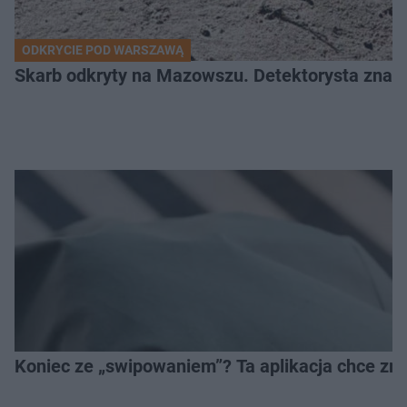
ODKRYCIE POD WARSZAWĄ
Skarb odkryty na Mazowszu. Detektorysta znala
Koniec ze „swipowaniem”? Ta aplikacja chce zm