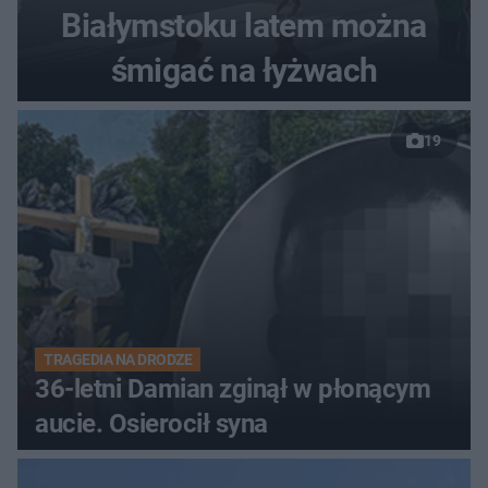
Białymstoku latem można
śmigać na łyżwach
19
TRAGEDIA NA DRODZE
36-letni Damian zginął w płonącym
aucie. Osierocił syna