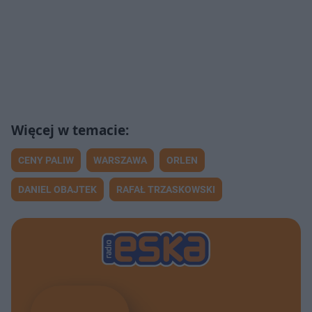
CENY PALIW
WARSZAWA
ORLEN
DANIEL OBAJTEK
RAFAŁ TRZASKOWSKI