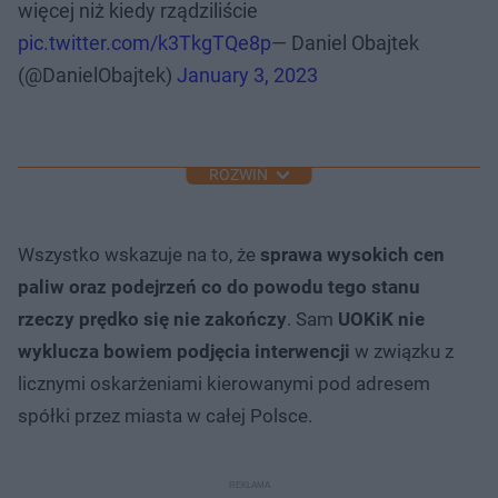
więcej niż kiedy rządziliście
pic.twitter.com/k3TkgTQe8p
— Daniel Obajtek
(@DanielObajtek)
January 3, 2023
ROZWIŃ
Wszystko wskazuje na to, że
sprawa wysokich cen
paliw oraz podejrzeń co do powodu tego stanu
rzeczy prędko się nie zakończy
. Sam
UOKiK nie
wyklucza bowiem podjęcia interwencji
w związku z
licznymi oskarżeniami kierowanymi pod adresem
spółki przez miasta w całej Polsce.