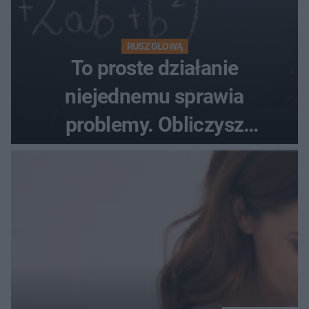
RUSZ GŁOWĄ
To proste działanie
niejednemu sprawia
problemy. Obliczysz
poprawnie, ile to jest
72+7×7−7×5=?