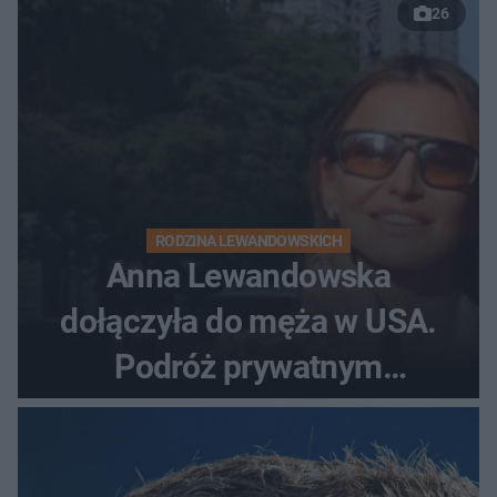
26
RODZINA LEWANDOWSKICH
Anna Lewandowska
dołączyła do męża w USA.
Podróż prywatnym
odrzutowcem to dopiero
początek!