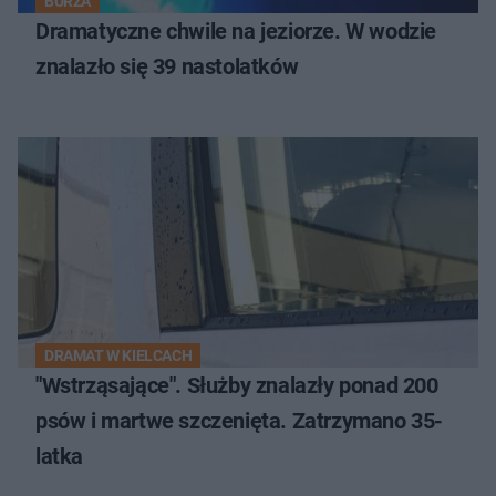
BURZA
Dramatyczne chwile na jeziorze. W wodzie
znalazło się 39 nastolatków
DRAMAT W KIELCACH
"Wstrząsające". Służby znalazły ponad 200
psów i martwe szczenięta. Zatrzymano 35-
latka