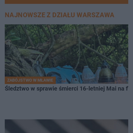
NAJNOWSZE Z DZIAŁU WARSZAWA
ZABÓJSTWO W MŁAWIE
Śledztwo w sprawie śmierci 16-letniej Mai na fi