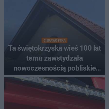
CIEKAWOSTKA
Ta świętokrzyska wieś 100 lat
temu zawstydzała
nowoczesnością pobliskie
miasta. Prąd, telefon i
luksusowa auta