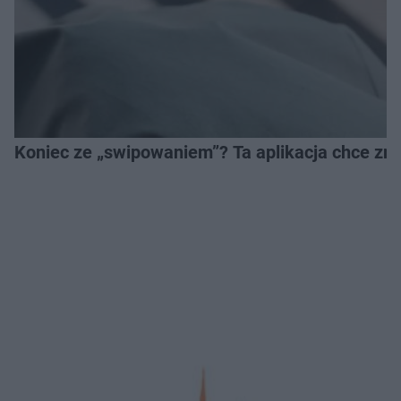
Koniec ze „swipowaniem”? Ta aplikacja chce zm