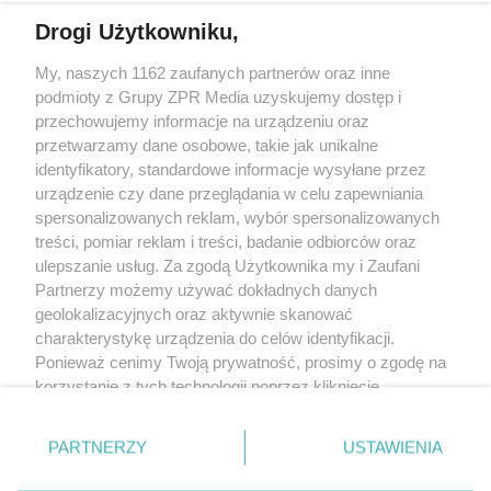
Drogi Użytkowniku,
My, naszych 1162 zaufanych partnerów oraz inne
Żaden utwór zamieszczony w serwisie nie może być powielany i
podmioty z Grupy ZPR Media uzyskujemy dostęp i
rozpowszechniany lub dalej rozpowszechniany w jakikolwiek sposób (w
tym także elektroniczny lub mechaniczny) na jakimkolwiek polu
przechowujemy informacje na urządzeniu oraz
eksploatacji w jakiejkolwiek formie, włącznie z umieszczaniem w Internecie
przetwarzamy dane osobowe, takie jak unikalne
bez pisemnej zgody właściciela praw. Jakiekolwiek użycie lub
wykorzystanie utworów w całości lub w części z naruszeniem prawa, tzn.
identyfikatory, standardowe informacje wysyłane przez
bez właściwej zgody, jest zabronione pod groźbą kary i może być ścigane
urządzenie czy dane przeglądania w celu zapewniania
prawnie.
spersonalizowanych reklam, wybór spersonalizowanych
treści, pomiar reklam i treści, badanie odbiorców oraz
ulepszanie usług. Za zgodą Użytkownika my i Zaufani
Partnerzy możemy używać dokładnych danych
geolokalizacyjnych oraz aktywnie skanować
charakterystykę urządzenia do celów identyfikacji.
O nas
Ponieważ cenimy Twoją prywatność, prosimy o zgodę na
korzystanie z tych technologii poprzez kliknięcie
Informacje prawne
„Akceptuję”. Zgoda jest dobrowolna i zawsze możesz ją
zmienić/wycofać klikając przycisk ustawień prywatności
Nasze serwisy
PARTNERZY
USTAWIENIA
znajdujący się w lewym dolnym rogu strony
. Niektóre
rodzaje przetwarzania danych nie wymagają zgody
© 2026 Grupa ZPR Media