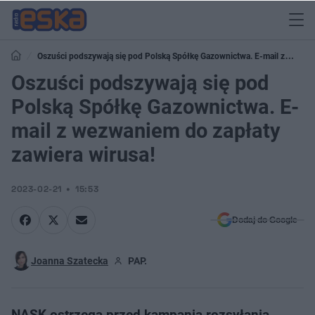
Oszuści podszywają się pod Polską Spółkę Gazownictwa. E-mail z
wezwaniem do zapłaty zawiera wirusa!
Oszuści podszywają się pod
Polską Spółkę Gazownictwa. E-
mail z wezwaniem do zapłaty
zawiera wirusa!
2023-02-21
15:53
Dodaj do Google
Joanna Szatecka
PAP.
NASK ostrzega przed kampanią rozsyłania