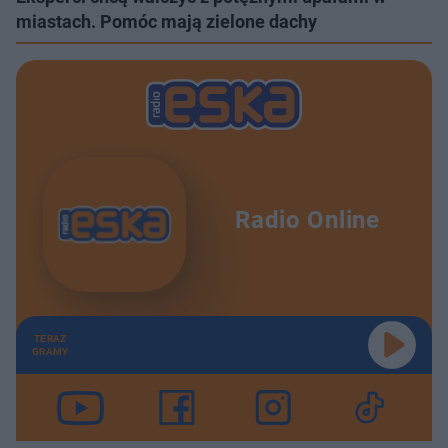
miastach. Pomóc mają zielone dachy
Radio Online
TERAZ
GRAMY