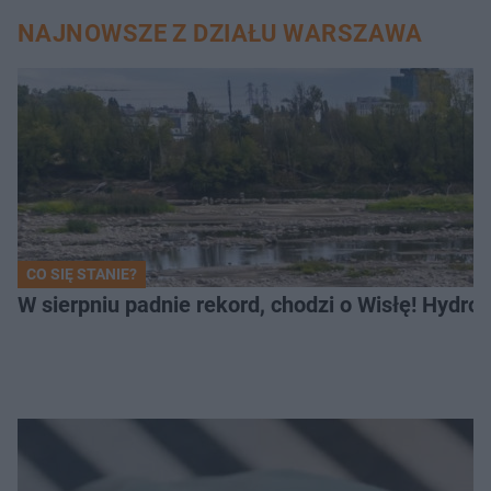
NAJNOWSZE Z DZIAŁU WARSZAWA
CO SIĘ STANIE?
W sierpniu padnie rekord, chodzi o Wisłę! Hydro