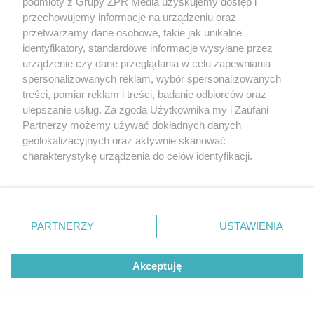
podmioty z Grupy ZPR Media uzyskujemy dostęp i
przechowujemy informacje na urządzeniu oraz
przetwarzamy dane osobowe, takie jak unikalne
identyfikatory, standardowe informacje wysyłane przez
urządzenie czy dane przeglądania w celu zapewniania
spersonalizowanych reklam, wybór spersonalizowanych
treści, pomiar reklam i treści, badanie odbiorców oraz
ulepszanie usług. Za zgodą Użytkownika my i Zaufani
Partnerzy możemy używać dokładnych danych
geolokalizacyjnych oraz aktywnie skanować
charakterystykę urządzenia do celów identyfikacji.
Ponieważ cenimy Twoją prywatność, prosimy o zgodę na
korzystanie z tych technologii poprzez kliknięcie
„Akceptuję”. Zgoda jest dobrowolna i zawsze możesz ją
zmienić/wycofać klikając przycisk ustawień prywatności
PARTNERZY
USTAWIENIA
znajdujący się w lewym dolnym rogu strony
. Niektóre
rodzaje przetwarzania danych nie wymagają zgody
Akceptuję
użytkownika, ale masz prawo sprzeciwić się takiemu
przetwarzaniu. Preferencje będą miały zastosowanie tylko
na tej witrynie.