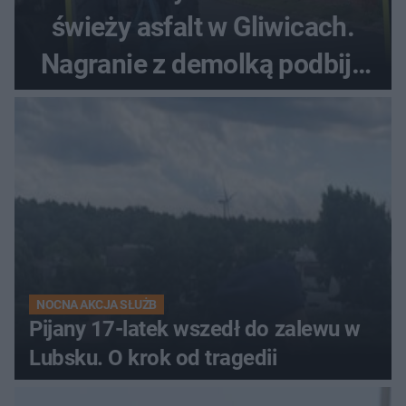
świeży asfalt w Gliwicach.
Nagranie z demolką podbija
sieć
NOCNA AKCJA SŁUŻB
Pijany 17-latek wszedł do zalewu w
Lubsku. O krok od tragedii