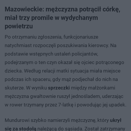
Mazowieckie: mężczyzna potrącił córkę,
miał trzy promile w wydychanym
powietrzu
Po otrzymaniu zgłoszenia, funkcjonariusze
natychmiast rozpoczęli poszukiwania kierowcy. Na
podstawie wstępnych ustaleń policjantów,
podejrzanym o ten czyn okazał się ojciec potrąconego
dziecka. Według relacji matki sytuacja miała miejsce
podczas ich spaceru, gdy mąż podjechał do nich na
skuterze. W wyniku
sprzeczki
między małżonkami
mężczyzna gwałtownie ruszył jednośladem, uderzając
w rower trzymany przez 7-latkę i powodując jej upadek.
Mundurowi szybko namierzyli mężczyznę, który
ukrył
się za stodołą
należącą do sąsiada. Został zatrzymany