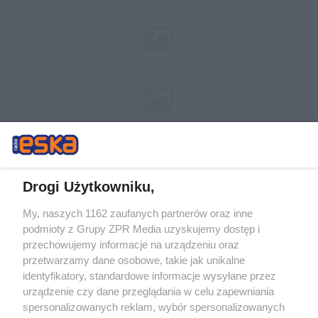
Drogi Użytkowniku,
My, naszych 1162 zaufanych partnerów oraz inne
Żaden utwór zamieszczony w serwisie nie może być powielany i
podmioty z Grupy ZPR Media uzyskujemy dostęp i
rozpowszechniany lub dalej rozpowszechniany w jakikolwiek sposób (w
tym także elektroniczny lub mechaniczny) na jakimkolwiek polu
przechowujemy informacje na urządzeniu oraz
eksploatacji w jakiejkolwiek formie, włącznie z umieszczaniem w
przetwarzamy dane osobowe, takie jak unikalne
Internecie bez pisemnej zgody właściciela praw. Jakiekolwiek użycie lub
identyfikatory, standardowe informacje wysyłane przez
wykorzystanie utworów w całości lub w części z naruszeniem prawa,
tzn. bez właściwej zgody, jest zabronione pod groźbą kary i może być
urządzenie czy dane przeglądania w celu zapewniania
ścigane prawnie.
spersonalizowanych reklam, wybór spersonalizowanych