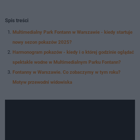
Spis treści
Multimedialny Park Fontann w Warszawie - kiedy startuje
nowy sezon pokazów 2025?
Harmonogram pokazów - kiedy i o której godzinie oglądać
spektakle wodne w Multimedialnym Parku Fontann?
Fontanny w Warszawie. Co zobaczymy w tym roku?
Motyw przewodni widowiska