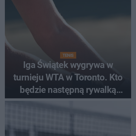
TENIS
Iga Świątek wygrywa w
turnieju WTA w Toronto. Kto
będzie następną rywalką
Polki?