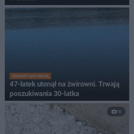
DRAMAT NAD WODĄ
47-latek utonął na żwirowni. Trwają
poszukiwania 30-latka
10