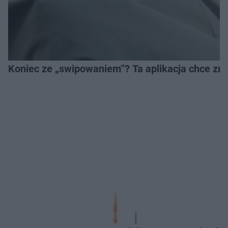
Koniec ze „swipowaniem”? Ta aplikacja chce zm