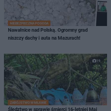
NIEBEZPIECZNA POGODA
Nawałnice nad Polską. Ogromny grad
niszczy dachy i auta na Mazurach!
19
ZABÓJSTWO W MŁAWIE
Śledztwo w sprawie śmierci 16-letniej Mai