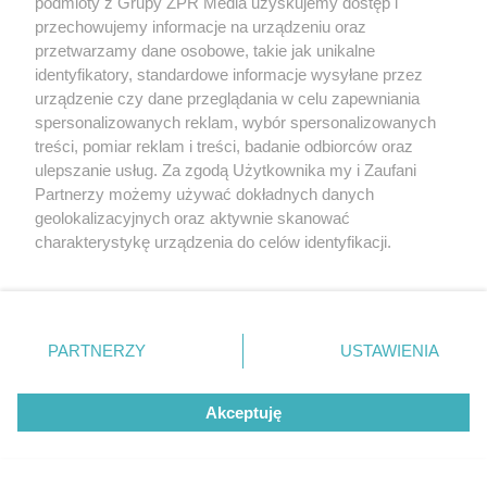
podmioty z Grupy ZPR Media uzyskujemy dostęp i
przechowujemy informacje na urządzeniu oraz
przetwarzamy dane osobowe, takie jak unikalne
identyfikatory, standardowe informacje wysyłane przez
urządzenie czy dane przeglądania w celu zapewniania
spersonalizowanych reklam, wybór spersonalizowanych
treści, pomiar reklam i treści, badanie odbiorców oraz
ulepszanie usług. Za zgodą Użytkownika my i Zaufani
Partnerzy możemy używać dokładnych danych
geolokalizacyjnych oraz aktywnie skanować
PIŁKA NOŻNA
charakterystykę urządzenia do celów identyfikacji.
Mariusz Misiura wraca do
Ponieważ cenimy Twoją prywatność, prosimy o zgodę na
Szczecina. Czy Motor Lublin
korzystanie z tych technologii poprzez kliknięcie
„Akceptuję”. Zgoda jest dobrowolna i zawsze możesz ją
zaskoczy Pogoń?
zmienić/wycofać klikając przycisk ustawień prywatności
PARTNERZY
USTAWIENIA
znajdujący się w lewym dolnym rogu strony
. Niektóre
ZOBACZ WIĘCEJ
rodzaje przetwarzania danych nie wymagają zgody
Akceptuję
użytkownika, ale masz prawo sprzeciwić się takiemu
przetwarzaniu. Preferencje będą miały zastosowanie tylko
na tej witrynie.