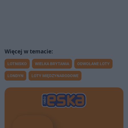
LOTNISKO
WIELKA BRYTANIA
ODWOŁANE LOTY
LONDYN
LOTY MIĘDZYNARODOWE