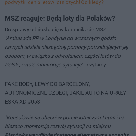
podwyżki cen biletów lotniczych! Od kiedy?
MSZ reaguje: Będą loty dla Polaków?
Do sprawy odniosło się w komunikacie MSZ.
"Ambasada RP w Londynie od wczesnych godzin
rannych udziela niezbędnej pomocy potrzebującym jej
osobom, w związku z odwołaniem części lotów do
Polski, i stale monitoruje sytuację
" - czytamy.
FAKE BODY, LEWY DO BARCELONY,
AUTONOMICZNE CZOŁGI, JAKIE AUTO NA UPAŁY |
ESKA XD #053
"Konsulowie są obecni w porcie lotniczym Luton i na
bieżąco monitorują rozwój sytuacji na miejscu.
Placówka weryfikuje dostępne alternatywne sposoby