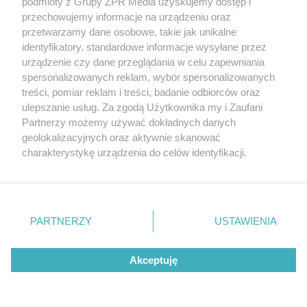
podmioty z Grupy ZPR Media uzyskujemy dostęp i
przechowujemy informacje na urządzeniu oraz
przetwarzamy dane osobowe, takie jak unikalne
identyfikatory, standardowe informacje wysyłane przez
urządzenie czy dane przeglądania w celu zapewniania
spersonalizowanych reklam, wybór spersonalizowanych
treści, pomiar reklam i treści, badanie odbiorców oraz
ulepszanie usług. Za zgodą Użytkownika my i Zaufani
Partnerzy możemy używać dokładnych danych
geolokalizacyjnych oraz aktywnie skanować
charakterystykę urządzenia do celów identyfikacji.
Ponieważ cenimy Twoją prywatność, prosimy o zgodę na
korzystanie z tych technologii poprzez kliknięcie
„Akceptuję”. Zgoda jest dobrowolna i zawsze możesz ją
Żaden utwór zamieszczony w serwisie nie może być powielany i
zmienić/wycofać klikając przycisk ustawień prywatności
rozpowszechniany lub dalej rozpowszechniany w jakikolwiek sposób (w
PARTNERZY
USTAWIENIA
tym także elektroniczny lub mechaniczny) na jakimkolwiek polu
znajdujący się w lewym dolnym rogu strony
. Niektóre
eksploatacji w jakiejkolwiek formie, włącznie z umieszczaniem w
rodzaje przetwarzania danych nie wymagają zgody
Internecie bez pisemnej zgody właściciela praw. Jakiekolwiek użycie lub
Akceptuję
wykorzystanie utworów w całości lub w części z naruszeniem prawa,
użytkownika, ale masz prawo sprzeciwić się takiemu
tzn. bez właściwej zgody, jest zabronione pod groźbą kary i może być
przetwarzaniu. Preferencje będą miały zastosowanie tylko
ścigane prawnie.
na tej witrynie.