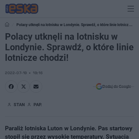
Polacy utknęli na lotnisku w Londynie. Sprawdź, o które linie lotnicze
chodzi!
Polacy utknęli na lotnisku w
Londynie. Sprawdź, o które linie
lotnicze chodzi!
2022-07-19
19:16
Dodaj do Google
STAN
PAP.
Paraliż lotniska Luton w Londynie. Pas startowy
stopił się przez wysokie temperatury. Sytuacja