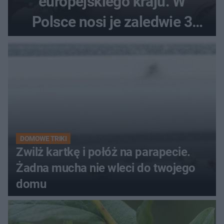
europejskiego kraju. W
Polsce nosi je zaledwie 3
kobiety
DOMOWE TRIKI
Zwilż kartkę i połóż na parapecie.
Żadna mucha nie wleci do twojego
domu