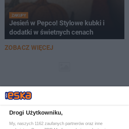
ZAKUPY
Jesień w Pepco! Stylowe kubki i
dodatki w świetnych cenach
ZOBACZ WIĘCEJ
Drogi Użytkowniku,
My, naszych 1162 zaufanych partnerów oraz inne