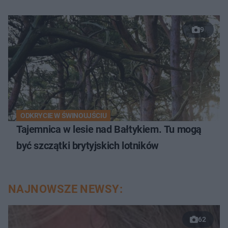
9
ODKRYCIE W ŚWINOUJŚCIU
Tajemnica w lesie nad Bałtykiem. Tu mogą
być szczątki brytyjskich lotników
NAJNOWSZE NEWSY:
62