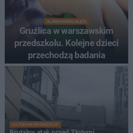
ALARM NA BIAŁOŁĘCE
Gruźlica w warszawskim
przedszkolu. Kolejne dzieci
przechodzą badania
CO TAM SIĘ WYDARZYŁO?
Brutalny atak przed Złotymi