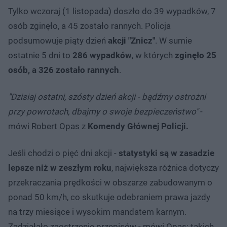
Tylko wczoraj (1 listopada) doszło do 39 wypadków, 7
osób zginęło, a 45 zostało rannych. Policja
podsumowuje piąty dzień
akcji "Znicz"
. W sumie
ostatnie 5 dni to
286 wypadków
, w których
zginęło 25
osób, a 326 zostało rannych
.
"Dzisiaj ostatni, szósty dzień akcji - bądźmy ostrożni
przy powrotach, dbajmy o swoje bezpieczeństwo"
-
mówi Robert Opas z
Komendy Głównej Policji.
Jeśli chodzi o pięć dni akcji -
statystyki są w zasadzie
lepsze niż w zeszłym roku
, największa różnica dotyczy
przekraczania prędkości w obszarze zabudowanym o
ponad 50 km/h, co skutkuje odebraniem prawa jazdy
na trzy miesiące i wysokim mandatem karnym.
Zadziałało zaostrzenie przepisów - mówi Opas: takich