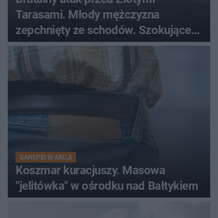
Tarasami. Młody mężczyzna
zepchnięty ze schodów. Szokujące
nagranie krąży po sieci
SANEPID W AKCJI
Koszmar kuracjuszy. Masowa
"jelitówka" w ośrodku nad Bałtykiem