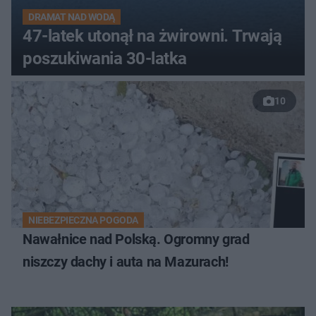
DRAMAT NAD WODĄ
47-latek utonął na żwirowni. Trwają
poszukiwania 30-latka
10
NIEBEZPIECZNA POGODA
Nawałnice nad Polską. Ogromny grad
niszczy dachy i auta na Mazurach!