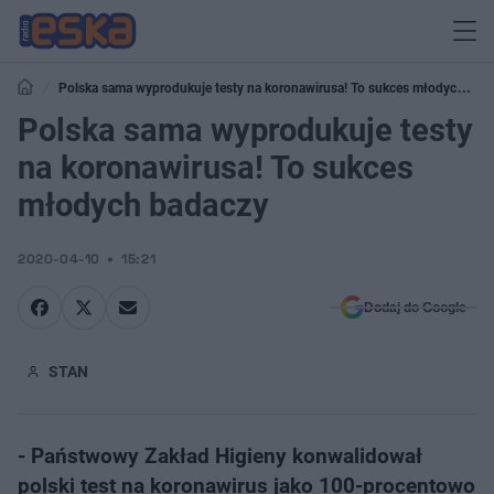
Polska sama wyprodukuje testy na koronawirusa! To sukces młodych
badaczy
Polska sama wyprodukuje testy
na koronawirusa! To sukces
młodych badaczy
2020-04-10
15:21
Dodaj do Google
STAN
- Państwowy Zakład Higieny konwalidował
polski test na koronawirus jako 100-procentowo