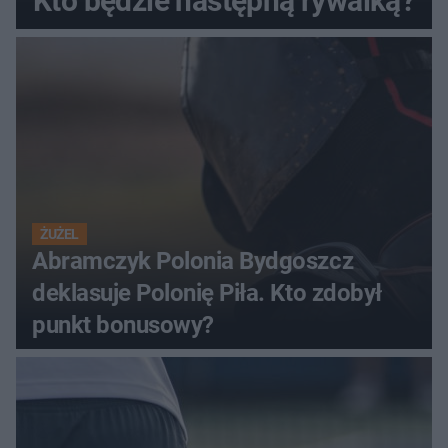
Kto będzie następną rywalką?
ŻUŻEL
Abramczyk Polonia Bydgoszcz
deklasuje Polonię Piła. Kto zdobył
punkt bonusowy?