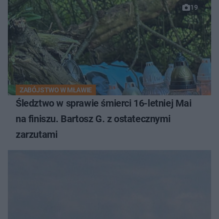
19
ZABÓJSTWO W MŁAWIE
Śledztwo w sprawie śmierci 16-letniej Mai
na finiszu. Bartosz G. z ostatecznymi
zarzutami