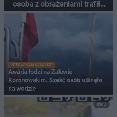
osoba z obrażeniami trafiła
do szpitala
INTERWENCJA NA WODZIE
Awaria łodzi na Zalewie
Koronowskim. Sześć osób utknęło
na wodzie
13