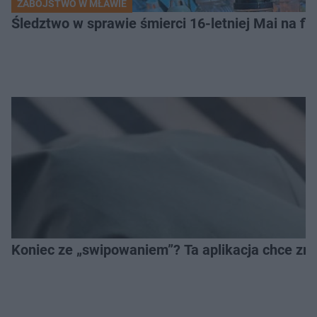
ZABÓJSTWO W MŁAWIE
Śledztwo w sprawie śmierci 16-letniej Mai na fi
Koniec ze „swipowaniem”? Ta aplikacja chce zm