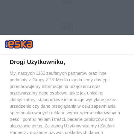
Drogi Użytkowniku,
My, naszych 1162 zaufanych partnerów oraz inne
Żaden utwór zamieszczony w serwisie nie może być powielany i
podmioty z Grupy ZPR Media uzyskujemy dostęp i
rozpowszechniany lub dalej rozpowszechniany w jakikolwiek sposób (w
tym także elektroniczny lub mechaniczny) na jakimkolwiek polu
przechowujemy informacje na urządzeniu oraz
eksploatacji w jakiejkolwiek formie, włącznie z umieszczaniem w
przetwarzamy dane osobowe, takie jak unikalne
Internecie bez pisemnej zgody właściciela praw. Jakiekolwiek użycie lub
identyfikatory, standardowe informacje wysyłane przez
wykorzystanie utworów w całości lub w części z naruszeniem prawa,
tzn. bez właściwej zgody, jest zabronione pod groźbą kary i może być
urządzenie czy dane przeglądania w celu zapewniania
ścigane prawnie.
spersonalizowanych reklam, wybór spersonalizowanych
treści, pomiar reklam i treści, badanie odbiorców oraz
ulepszanie usług. Za zgodą Użytkownika my i Zaufani
Partnerzy możemy używać dokładnych danych