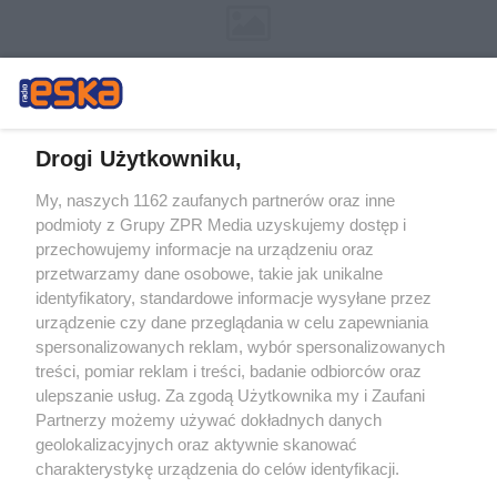
Drogi Użytkowniku,
My, naszych 1162 zaufanych partnerów oraz inne
Żaden utwór zamieszczony w serwisie nie może być powielany i
podmioty z Grupy ZPR Media uzyskujemy dostęp i
rozpowszechniany lub dalej rozpowszechniany w jakikolwiek sposób (w
przechowujemy informacje na urządzeniu oraz
tym także elektroniczny lub mechaniczny) na jakimkolwiek polu
eksploatacji w jakiejkolwiek formie, włącznie z umieszczaniem w
przetwarzamy dane osobowe, takie jak unikalne
Internecie bez pisemnej zgody właściciela praw. Jakiekolwiek użycie lub
identyfikatory, standardowe informacje wysyłane przez
wykorzystanie utworów w całości lub w części z naruszeniem prawa,
tzn. bez właściwej zgody, jest zabronione pod groźbą kary i może być
urządzenie czy dane przeglądania w celu zapewniania
ścigane prawnie.
spersonalizowanych reklam, wybór spersonalizowanych
treści, pomiar reklam i treści, badanie odbiorców oraz
ulepszanie usług. Za zgodą Użytkownika my i Zaufani
Partnerzy możemy używać dokładnych danych
geolokalizacyjnych oraz aktywnie skanować
charakterystykę urządzenia do celów identyfikacji.
Ponieważ cenimy Twoją prywatność, prosimy o zgodę na
O nas