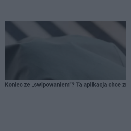
Koniec ze „swipowaniem”? Ta aplikacja chce zm