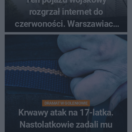
rozgrzał internet do
czerwoności. Warszawiacy
pytali, czy to Mad Max!
DRAMAT W GOLENIOWIE
Krwawy atak na 17-latka.
Nastolatkowie zadali mu