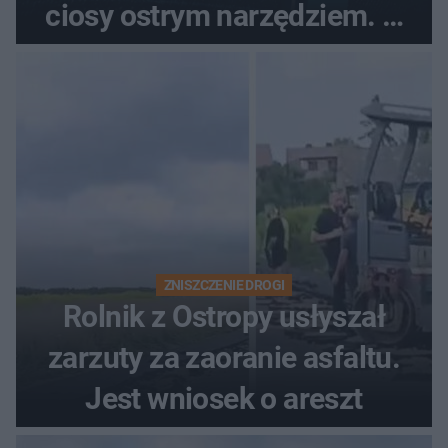
ciosy ostrym narzędziem. O
ich losach zdecyduje sąd
rodzinny
ZNISZCZENIE DROGI
Rolnik z Ostropy usłyszał
zarzuty za zaoranie asfaltu.
Jest wniosek o areszt