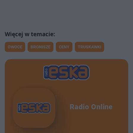
OWOCE
BRONISZE
CENY
TRUSKAWKI
Radio Online