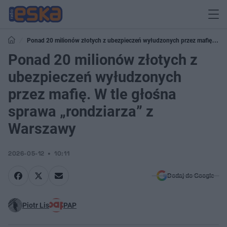
Ponad 20 milionów złotych z ubezpieczeń wyłudzonych przez mafię. W
tle głośna sprawa „rondziarza” z Warszawy
Ponad 20 milionów złotych z
ubezpieczeń wyłudzonych
przez mafię. W tle głośna
sprawa „rondziarza” z
Warszawy
2026-05-12
10:11
Dodaj do Google
Piotr Lis
PAP