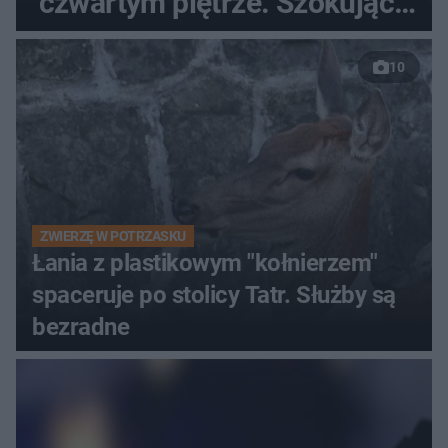
czwartym piętrze. Szokujące
nagranie trafiło do sieci
10
ZWIERZĘ W POTRZASKU
Łania z plastikowym "kołnierzem"
spaceruje po stolicy Tatr. Służby są
bezradne