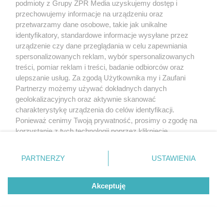
podmioty z Grupy ZPR Media uzyskujemy dostęp i
przechowujemy informacje na urządzeniu oraz
przetwarzamy dane osobowe, takie jak unikalne
identyfikatory, standardowe informacje wysyłane przez
urządzenie czy dane przeglądania w celu zapewniania
spersonalizowanych reklam, wybór spersonalizowanych
treści, pomiar reklam i treści, badanie odbiorców oraz
ulepszanie usług. Za zgodą Użytkownika my i Zaufani
Partnerzy możemy używać dokładnych danych
geolokalizacyjnych oraz aktywnie skanować
charakterystykę urządzenia do celów identyfikacji.
Żaden utwór zamieszczony w serwisie nie może być powielany i
Ponieważ cenimy Twoją prywatność, prosimy o zgodę na
rozpowszechniany lub dalej rozpowszechniany w jakikolwiek sposób (w
korzystanie z tych technologii poprzez kliknięcie
tym także elektroniczny lub mechaniczny) na jakimkolwiek polu
eksploatacji w jakiejkolwiek formie, włącznie z umieszczaniem w Internecie
„Akceptuję”. Zgoda jest dobrowolna i zawsze możesz ją
bez pisemnej zgody właściciela praw. Jakiekolwiek użycie lub
zmienić/wycofać klikając przycisk ustawień prywatności
wykorzystanie utworów w całości lub w części z naruszeniem prawa, tzn.
PARTNERZY
USTAWIENIA
bez właściwej zgody, jest zabronione pod groźbą kary i może być ścigane
znajdujący się w lewym dolnym rogu strony
. Niektóre
prawnie.
rodzaje przetwarzania danych nie wymagają zgody
Akceptuję
użytkownika, ale masz prawo sprzeciwić się takiemu
przetwarzaniu. Preferencje będą miały zastosowanie tylko
na tej witrynie.