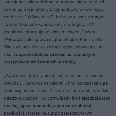
funkcjonuje jako odrębne postępowanie, w mediach
równolegle żyje głośny przypadek „warszawskiego
rondziarza”. O Dawidzie D., który porusza się starym
fordem focusem wyposażonym w koguta TAXI,
regularnie informuje od wielu miesięcy „Gazeta
Wyborcza”, ale sprawę nagłośnił także Kanał ZERO.
Wiele wskazuje na to, że mężczyzna celowo szukał
ofiar i
doprowadzał do zderzeń na rozmaitych
skrzyżowaniach i rondach w stolicy
.
„Wyborcza” precyzyjnie opisała mechanizm działania
Dawida D. Kierowca na celownik brał najczęściej auta
zmieniające pas ruchu. Celowo pozostawiał spore luki
między pojazdami, po czym,
kiedy ktoś zjeżdżał przed
maskę jego samochodu, raptownie nabierał
prędkości
. Następnie, tuż po zaaranżowanym