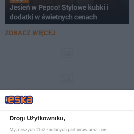
Jesień w Pepco! Stylowe kubki i
dodatki w świetnych cenach
ZOBACZ WIĘCEJ
Drogi Użytkowniku,
My, naszych 1162 zaufanych partnerów oraz inne