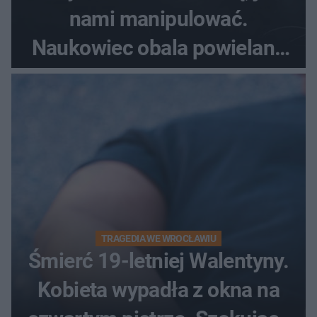
nami manipulować.
Naukowiec obala powielane
od lat mity na ich temat
TRAGEDIA WE WROCŁAWIU
Śmierć 19-letniej Walentyny.
Kobieta wypadła z okna na