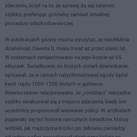
zderzeniu, liczył na to, że sprawę da się załatwić
szybko, preferując gotówkę zamiast żmudnej
procedury odszkodowawczej.
W publikacjach gazety można wyczytać, że niechlubna
działalność Dawida D. miała trwać aż przez sześć lat.
W systemach zarejestrowano na jego koncie aż 65
stłuczek. Świadkowie, do których dotarli dziennikarze,
opisywali, że w ramach natychmiastowej ugody żądał
kwot rzędu 1000-1200 złotych w gotówce.
Równocześnie relacjonowano, że „rondziarz” nierzadko
szybko ewakuował się z miejsca zdarzenia, kiedy inni
uczestnicy proponowali wezwanie policji. W artykułach
pojawiały się też historie naocznych świadków, którzy
widzieli, jak mężczyzna krótko po zebraniu pieniędzy
od jednej z ofiar, prowokował identyczną kolizję na