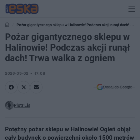
Pożar gigantycznego sklepu w Halinowie! Podczas akcji runął dach! Trwa
walka z ogniem
Pożar gigantycznego sklepu w
Halinowie! Podczas akcji runął
dach! Trwa walka z ogniem
2026-05-02
17:08
Dodaj do Google
Piotr Lis
Potężny pożar sklepu w Halinowie! Ogień objął
cały budynek o powierzchni około 1500 metrów