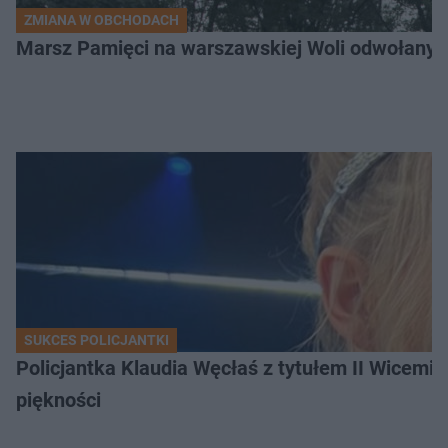
ZMIANA W OBCHODACH
SUKCES POLICJANTKI
Policjantka Klaudia Węcłaś z tytułem II Wicemis
piękności