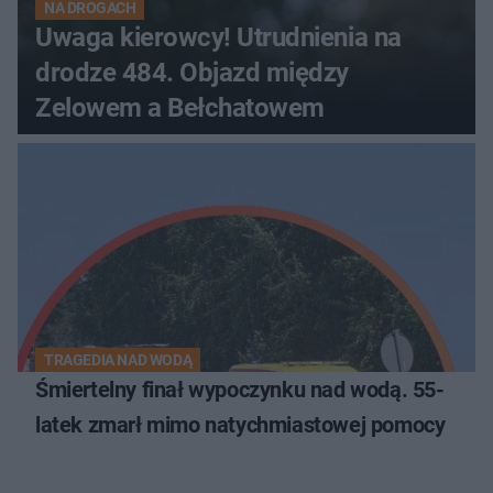
NA DROGACH
Uwaga kierowcy! Utrudnienia na
drodze 484. Objazd między
Zelowem a Bełchatowem
TRAGEDIA NAD WODĄ
Śmiertelny finał wypoczynku nad wodą. 55-
latek zmarł mimo natychmiastowej pomocy