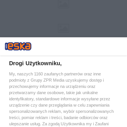
Drogi Użytkowniku,
My, naszych 1160 zaufanych partnerów oraz inne
Żaden utwór zamieszczony w serwisie nie może być powielany i
podmioty z Grupy ZPR Media uzyskujemy dostęp i
rozpowszechniany lub dalej rozpowszechniany w jakikolwiek sposób (w
przechowujemy informacje na urządzeniu oraz
tym także elektroniczny lub mechaniczny) na jakimkolwiek polu
eksploatacji w jakiejkolwiek formie, włącznie z umieszczaniem w
przetwarzamy dane osobowe, takie jak unikalne
Internecie bez pisemnej zgody właściciela praw. Jakiekolwiek użycie lub
identyfikatory, standardowe informacje wysyłane przez
wykorzystanie utworów w całości lub w części z naruszeniem prawa,
tzn. bez właściwej zgody, jest zabronione pod groźbą kary i może być
urządzenie czy dane przeglądania w celu zapewniania
ścigane prawnie.
spersonalizowanych reklam, wybór spersonalizowanych
treści, pomiar reklam i treści, badanie odbiorców oraz
ulepszanie usług. Za zgodą Użytkownika my i Zaufani