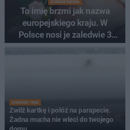
RZADKIE IMIONA
To imię brzmi jak nazwa
europejskiego kraju. W
Polsce nosi je zaledwie 3
kobiety
DOMOWE TRIKI
Zwilż kartkę i połóż na parapecie.
Żadna mucha nie wleci do twojego
domu