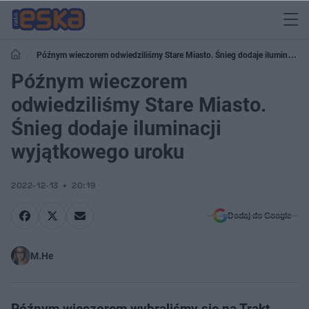
Późnym wieczorem odwiedziliśmy Stare Miasto. Śnieg dodaje iluminacji
wyjątkowego uroku
Późnym wieczorem
odwiedziliśmy Stare Miasto.
Śnieg dodaje iluminacji
wyjątkowego uroku
2022-12-13
20:19
Dodaj do Google
M.He
Późnym wieczorem wybraliśmy się na Trakt