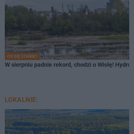
CO SIĘ STANIE?
W sierpniu padnie rekord, chodzi o Wisłę! Hydro
LOKALNIE: