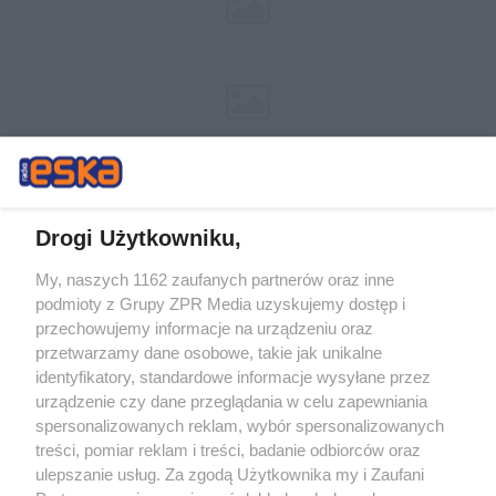
Drogi Użytkowniku,
My, naszych 1162 zaufanych partnerów oraz inne
Żaden utwór zamieszczony w serwisie nie może być powielany i
podmioty z Grupy ZPR Media uzyskujemy dostęp i
rozpowszechniany lub dalej rozpowszechniany w jakikolwiek sposób (w
tym także elektroniczny lub mechaniczny) na jakimkolwiek polu
przechowujemy informacje na urządzeniu oraz
eksploatacji w jakiejkolwiek formie, włącznie z umieszczaniem w
przetwarzamy dane osobowe, takie jak unikalne
Internecie bez pisemnej zgody właściciela praw. Jakiekolwiek użycie lub
identyfikatory, standardowe informacje wysyłane przez
wykorzystanie utworów w całości lub w części z naruszeniem prawa,
tzn. bez właściwej zgody, jest zabronione pod groźbą kary i może być
urządzenie czy dane przeglądania w celu zapewniania
ścigane prawnie.
spersonalizowanych reklam, wybór spersonalizowanych
treści, pomiar reklam i treści, badanie odbiorców oraz
ulepszanie usług. Za zgodą Użytkownika my i Zaufani