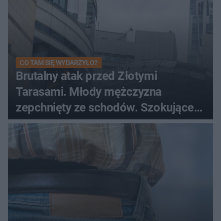
CO TAM SIĘ WYDARZYŁO?
Brutalny atak przed Złotymi
Tarasami. Młody mężczyzna
zepchnięty ze schodów. Szokujące
nagranie krąży po sieci