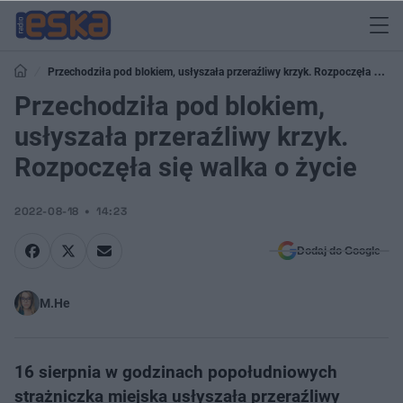
Przechodziła pod blokiem, usłyszała przeraźliwy krzyk. Rozpoczęła się
walka o życie
Przechodziła pod blokiem,
usłyszała przeraźliwy krzyk.
Rozpoczęła się walka o życie
2022-08-18
14:23
Dodaj do Google
M.He
16 sierpnia w godzinach popołudniowych
strażniczka miejska usłyszała przeraźliwy