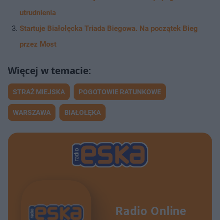
utrudnienia
Startuje Białołęcka Triada Biegowa. Na początek Bieg
przez Most
STRAŻ MIEJSKA
POGOTOWIE RATUNKOWE
WARSZAWA
BIAŁOŁĘKA
Radio Online