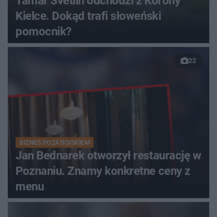
Tamar Svetlin odchodzi z Korony
Kielce. Dokąd trafi słoweński
pomocnik?
22
BIZNES POZA BOISKIEM
Jan Bednarek otworzył restaurację w
Poznaniu. Znamy konkretne ceny z
menu