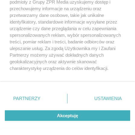
podmioty z Grupy ZPR Media uzyskujemy dostęp i
rozpowszechniany lub dalej rozpowszechniany w jakikolwiek sposób (w
tym także elektroniczny lub mechaniczny) na jakimkolwiek polu
przechowujemy informacje na urządzeniu oraz
eksploatacji w jakiejkolwiek formie, włącznie z umieszczaniem w
przetwarzamy dane osobowe, takie jak unikalne
Internecie bez pisemnej zgody właściciela praw. Jakiekolwiek użycie lub
identyfikatory, standardowe informacje wysyłane przez
wykorzystanie utworów w całości lub w części z naruszeniem prawa,
tzn. bez właściwej zgody, jest zabronione pod groźbą kary i może być
urządzenie czy dane przeglądania w celu zapewniania
ścigane prawnie.
spersonalizowanych reklam, wybór spersonalizowanych
treści, pomiar reklam i treści, badanie odbiorców oraz
ulepszanie usług. Za zgodą Użytkownika my i Zaufani
Partnerzy możemy używać dokładnych danych
geolokalizacyjnych oraz aktywnie skanować
charakterystykę urządzenia do celów identyfikacji.
Ponieważ cenimy Twoją prywatność, prosimy o zgodę na
O nas
korzystanie z tych technologii poprzez kliknięcie
Informacje prawne
„Akceptuję”. Zgoda jest dobrowolna i zawsze możesz ją
zmienić/wycofać klikając przycisk ustawień prywatności
PARTNERZY
USTAWIENIA
Nasze serwisy
znajdujący się w lewym dolnym rogu strony
. Niektóre
rodzaje przetwarzania danych nie wymagają zgody
© 2026 Grupa ZPR Media
Akceptuję
użytkownika, ale masz prawo sprzeciwić się takiemu
przetwarzaniu. Preferencje będą miały zastosowanie tylko
na tej witrynie.