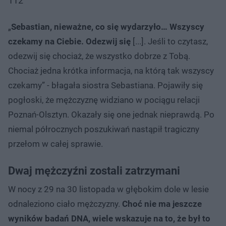
112
„
Sebastian, nieważne, co się wydarzyło… Wszyscy
czekamy na Ciebie. Odezwij się
[...]. Jeśli to czytasz,
odezwij się chociaż, że wszystko dobrze z Tobą.
Chociaż jedna krótka informacja, na którą tak wszyscy
czekamy” - błagała siostra Sebastiana. Pojawiły się
pogłoski, że mężczyznę widziano w pociągu relacji
Poznań-Olsztyn. Okazały się one jednak nieprawdą. Po
niemal półrocznych poszukiwań nastąpił tragiczny
przełom w całej sprawie.
Dwaj mężczyźni zostali zatrzymani
W nocy z 29 na 30 listopada w głębokim dole w lesie
odnaleziono ciało mężczyzny.
Choć nie ma jeszcze
wyników badań DNA, wiele wskazuje na to, że był to