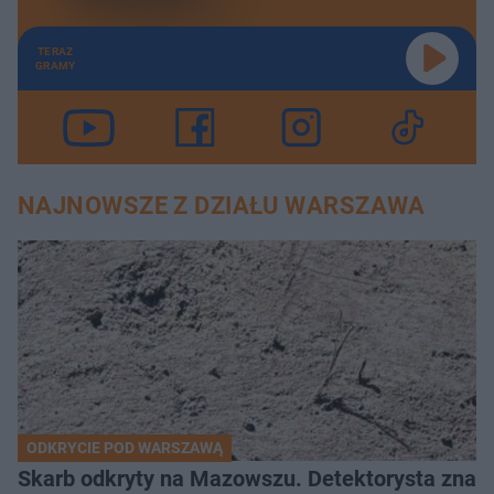
TERAZ
GRAMY
NAJNOWSZE Z DZIAŁU WARSZAWA
ODKRYCIE POD WARSZAWĄ
Skarb odkryty na Mazowszu. Detektorysta znala