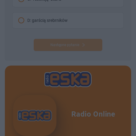
D: garścią srebrników
Następne pytanie
Radio Online