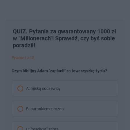
QUIZ. Pytania za gwarantowany 1000 zł
w "Milionerach"! Sprawdź, czy byś sobie
poradził!
Pytanie 1 z 10
Czym biblijny Adam "zapłacił" za towarzyszkę życia?
A: miską soczewicy
B: barankiem z rożna
C: "resekcją" żebra