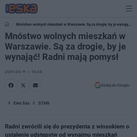
Mnóstwo wolnych mieszkań w Warszawie. Są za drogie, by je wynająć!
Radni mają pomysł
Mnóstwo wolnych mieszkań w
Warszawie. Są za drogie, by je
wynająć! Radni mają pomysł
2021-05-11
19:48
Dodaj do Google
Ewa Sas
STAN
Radni zwrócili się do prezydenta z winsokiem o
ustalenie odstępstw od wynajmu mieszkań