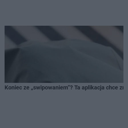
Koniec ze „swipowaniem”? Ta aplikacja chce zm