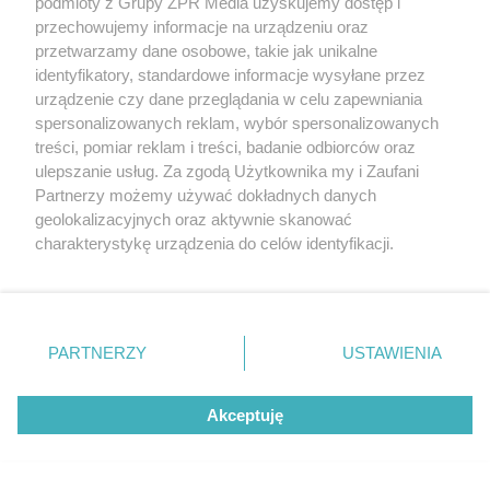
podmioty z Grupy ZPR Media uzyskujemy dostęp i
przechowujemy informacje na urządzeniu oraz
przetwarzamy dane osobowe, takie jak unikalne
identyfikatory, standardowe informacje wysyłane przez
urządzenie czy dane przeglądania w celu zapewniania
spersonalizowanych reklam, wybór spersonalizowanych
treści, pomiar reklam i treści, badanie odbiorców oraz
ulepszanie usług. Za zgodą Użytkownika my i Zaufani
Partnerzy możemy używać dokładnych danych
geolokalizacyjnych oraz aktywnie skanować
Żaden utwór zamieszczony w serwisie nie może być powielany i
charakterystykę urządzenia do celów identyfikacji.
rozpowszechniany lub dalej rozpowszechniany w jakikolwiek sposób (w
tym także elektroniczny lub mechaniczny) na jakimkolwiek polu
Ponieważ cenimy Twoją prywatność, prosimy o zgodę na
eksploatacji w jakiejkolwiek formie, włącznie z umieszczaniem w
korzystanie z tych technologii poprzez kliknięcie
Internecie bez pisemnej zgody właściciela praw. Jakiekolwiek użycie lub
„Akceptuję”. Zgoda jest dobrowolna i zawsze możesz ją
wykorzystanie utworów w całości lub w części z naruszeniem prawa,
tzn. bez właściwej zgody, jest zabronione pod groźbą kary i może być
zmienić/wycofać klikając przycisk ustawień prywatności
ścigane prawnie.
PARTNERZY
USTAWIENIA
znajdujący się w lewym dolnym rogu strony
. Niektóre
rodzaje przetwarzania danych nie wymagają zgody
Akceptuję
użytkownika, ale masz prawo sprzeciwić się takiemu
przetwarzaniu. Preferencje będą miały zastosowanie tylko
na tej witrynie.