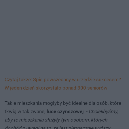
Czytaj także: Spis powszechny w urzędzie sukcesem?
W jeden dzień skorzystało ponad 300 seniorów
Takie mieszkania mogłyby być idealne dla osób, które
tkwią w tak zwanej
luce czynszowej
.
- Chcielibyśmy,
aby te mieszkania służyły tym osobom, których
dochód z uwagi na to, że jest nieznacznie wyższy,