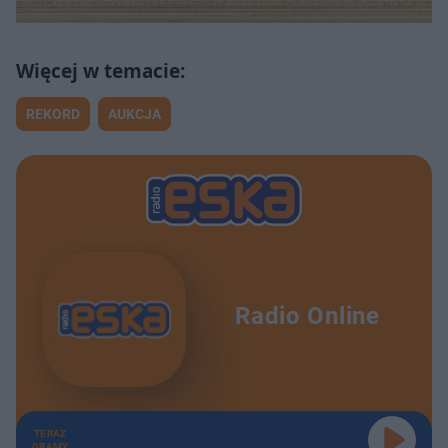
REKORD
AUKCJA
Radio Online
TERAZ
GRAMY