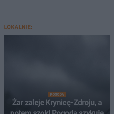
LOKALNIE:
POGODA
Żar zaleje Krynicę-Zdroju, a
potem szok! Pogoda szykuje