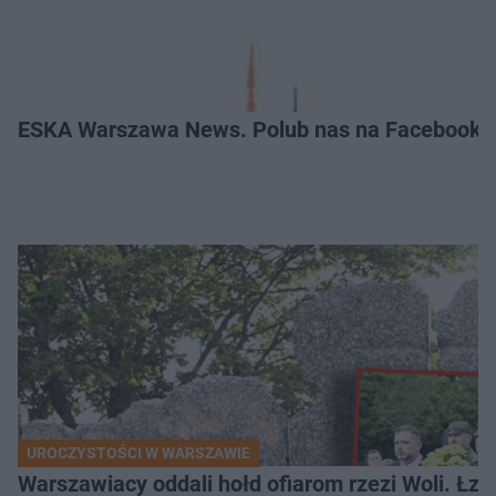
ESKA Warszawa News. Polub nas na Facebooku
UROCZYSTOŚCI W WARSZAWIE
Warszawiacy oddali hołd ofiarom rzezi Woli. Łz