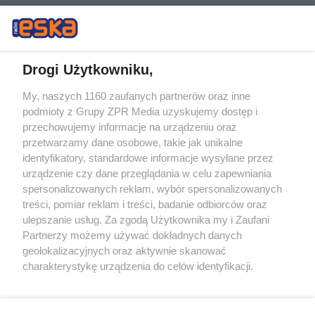
Drogi Użytkowniku,
My, naszych 1160 zaufanych partnerów oraz inne
Żaden utwór zamieszczony w serwisie nie może być powielany i
podmioty z Grupy ZPR Media uzyskujemy dostęp i
rozpowszechniany lub dalej rozpowszechniany w jakikolwiek sposób (w
przechowujemy informacje na urządzeniu oraz
tym także elektroniczny lub mechaniczny) na jakimkolwiek polu
eksploatacji w jakiejkolwiek formie, włącznie z umieszczaniem w
przetwarzamy dane osobowe, takie jak unikalne
Internecie bez pisemnej zgody właściciela praw. Jakiekolwiek użycie lub
identyfikatory, standardowe informacje wysyłane przez
wykorzystanie utworów w całości lub w części z naruszeniem prawa,
tzn. bez właściwej zgody, jest zabronione pod groźbą kary i może być
urządzenie czy dane przeglądania w celu zapewniania
ścigane prawnie.
spersonalizowanych reklam, wybór spersonalizowanych
treści, pomiar reklam i treści, badanie odbiorców oraz
ulepszanie usług. Za zgodą Użytkownika my i Zaufani
Partnerzy możemy używać dokładnych danych
geolokalizacyjnych oraz aktywnie skanować
charakterystykę urządzenia do celów identyfikacji.
Ponieważ cenimy Twoją prywatność, prosimy o zgodę na
O nas
korzystanie z tych technologii poprzez kliknięcie
Informacje prawne
„Akceptuję”. Zgoda jest dobrowolna i zawsze możesz ją