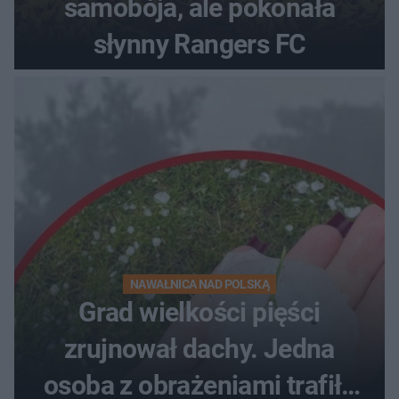
samobója, ale pokonała
słynny Rangers FC
NAWAŁNICA NAD POLSKĄ
Grad wielkości pięści
zrujnował dachy. Jedna
osoba z obrażeniami trafiła