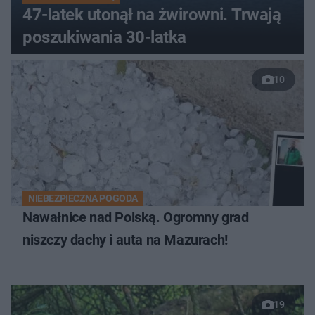
47-latek utonął na żwirowni. Trwają
poszukiwania 30-latka
10
NIEBEZPIECZNA POGODA
Nawałnice nad Polską. Ogromny grad
niszczy dachy i auta na Mazurach!
19