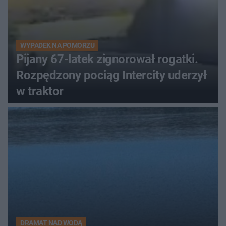
WYPADEK NA POMORZU
Pijany 67-latek zignorował rogatki.
Rozpędzony pociąg Intercity uderzył
w traktor
DRAMAT NAD WODĄ