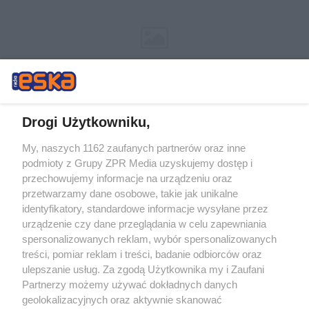
Drogi Użytkowniku,
My, naszych 1162 zaufanych partnerów oraz inne
Żaden utwór zamieszczony w serwisie nie może być powielany i
podmioty z Grupy ZPR Media uzyskujemy dostęp i
rozpowszechniany lub dalej rozpowszechniany w jakikolwiek sposób (w
przechowujemy informacje na urządzeniu oraz
tym także elektroniczny lub mechaniczny) na jakimkolwiek polu
eksploatacji w jakiejkolwiek formie, włącznie z umieszczaniem w
przetwarzamy dane osobowe, takie jak unikalne
Internecie bez pisemnej zgody właściciela praw. Jakiekolwiek użycie lub
identyfikatory, standardowe informacje wysyłane przez
wykorzystanie utworów w całości lub w części z naruszeniem prawa,
tzn. bez właściwej zgody, jest zabronione pod groźbą kary i może być
urządzenie czy dane przeglądania w celu zapewniania
ścigane prawnie.
spersonalizowanych reklam, wybór spersonalizowanych
treści, pomiar reklam i treści, badanie odbiorców oraz
ulepszanie usług. Za zgodą Użytkownika my i Zaufani
Partnerzy możemy używać dokładnych danych
geolokalizacyjnych oraz aktywnie skanować