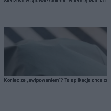
Śledztwo w sprawie śmierci 16-letniej Mai na fi
Koniec ze „swipowaniem”? Ta aplikacja chce zm