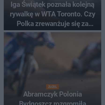
Iga Świątek poznała kolejną
rywalkę w WTA Toronto. Czy
Polka zrewanżuje się za
ostatnią porażkę?
ŻUŻEL
Abramczyk Polonia
Bydgoszcz rozgromiła