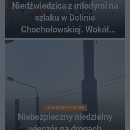
Niedźwiedzica z młodymi na
szlaku w Dolinie
Chochołowskiej. Wokół
turyści!
TRAGICZNY WYPADEK
Niebezpieczny niedzielny
wieczór na drogach