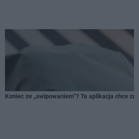
Koniec ze „swipowaniem”? Ta aplikacja chce zm