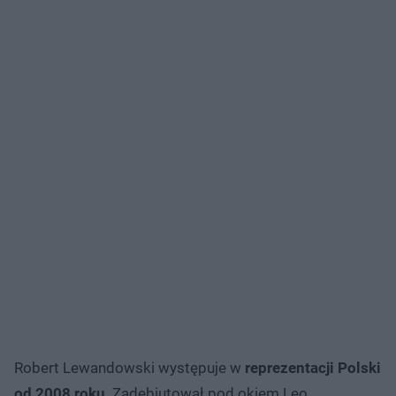
Robert Lewandowski występuje w
reprezentacji Polski
od 2008 roku
. Zadebiutował pod okiem Leo