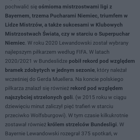
pochwalić się
ośmioma mistrzostwami ligi z
Bayernem, trzema Pucharami Niemiec, triumfem w
Lidze Mistrzów, a także sukcesami w Klubowych
Mistrzostwach Świata, czy w starciu o Superpuchar
Niemiec
. W roku 2020 Lewandowski został wybrany
najlepszym piłkarzem według FIFA. W latach
2020/2021 w Bundeslidze
pobił rekord pod względem
bramek zdobytych w jednym sezonie
, który należał
wcześniej do Gerda Muellera. Na koncie polskiego
piłkarza znalazł się również
rekord pod względem
najszybciej strzelonych goli
. (w 2015 roku w ciągu
dziewięciu minut zaliczył pięć trafień w starciu
przeciwko Wolfsburgowi). W tym czasie kilkukrotnie
zostawał również
królem strzelców Bundesligi
. W
Bayernie Lewandowski rozegrał 375 spotkań, w