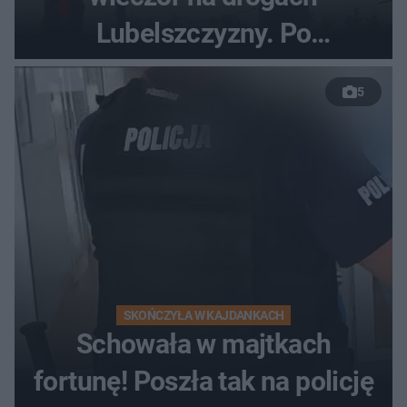
Lubelszczyzny. Po
nieudanym manewrze
5
wyprzedzania zginął
kierowca auta
SKOŃCZYŁA W KAJDANKACH
Schowała w majtkach
fortunę! Poszła tak na policję