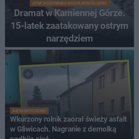
ATAK NOŻOWNIKA NA DOLNYM ŚLĄSKU
Dramat w Kamiennej Górze.
15-latek zaatakowany ostrym
narzędziem
NIEWIARYGODNE!
Wkurzony rolnik zaorał świeży asfalt
w Gliwicach. Nagranie z demolką
podbija sieć