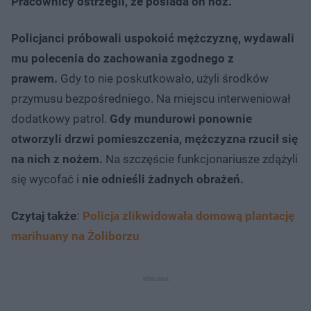
Pracownicy ostrzegli, że posiada on nóż.
Policjanci próbowali uspokoić mężczyznę, wydawali
mu polecenia do zachowania zgodnego z
prawem.
Gdy to nie poskutkowało, użyli środków
przymusu bezpośredniego. Na miejscu interweniował
dodatkowy patrol.
Gdy mundurowi ponownie
otworzyli drzwi pomieszczenia, mężczyzna rzucił się
na nich z nożem.
Na szczęście funkcjonariusze zdążyli
się wycofać i
nie odnieśli żadnych obrażeń.
Czytaj także
: Policja zlikwidowała domową plantację
marihuany na Żoliborzu