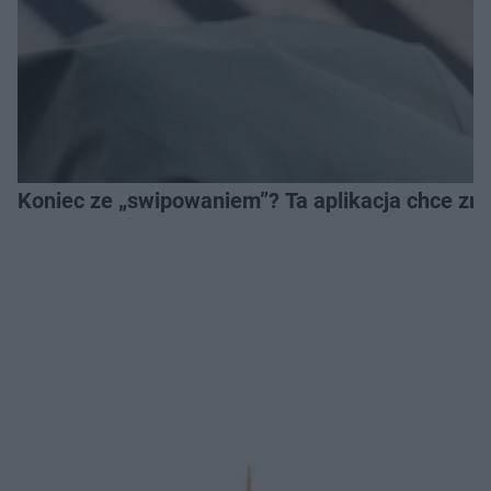
Koniec ze „swipowaniem”? Ta aplikacja chce zm