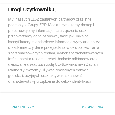
Drogi Użytkowniku,
My, naszych 1162 zaufanych partnerów oraz inne
Żaden utwór zamieszczony w serwisie nie może być powielany i
podmioty z Grupy ZPR Media uzyskujemy dostęp i
rozpowszechniany lub dalej rozpowszechniany w jakikolwiek sposób (w
przechowujemy informacje na urządzeniu oraz
tym także elektroniczny lub mechaniczny) na jakimkolwiek polu
eksploatacji w jakiejkolwiek formie, włącznie z umieszczaniem w
przetwarzamy dane osobowe, takie jak unikalne
Internecie bez pisemnej zgody właściciela praw. Jakiekolwiek użycie lub
identyfikatory, standardowe informacje wysyłane przez
wykorzystanie utworów w całości lub w części z naruszeniem prawa,
tzn. bez właściwej zgody, jest zabronione pod groźbą kary i może być
urządzenie czy dane przeglądania w celu zapewniania
ścigane prawnie.
spersonalizowanych reklam, wybór spersonalizowanych
treści, pomiar reklam i treści, badanie odbiorców oraz
ulepszanie usług. Za zgodą Użytkownika my i Zaufani
Partnerzy możemy używać dokładnych danych
geolokalizacyjnych oraz aktywnie skanować
charakterystykę urządzenia do celów identyfikacji.
Ponieważ cenimy Twoją prywatność, prosimy o zgodę na
O nas
korzystanie z tych technologii poprzez kliknięcie
Informacje prawne
„Akceptuję”. Zgoda jest dobrowolna i zawsze możesz ją
zmienić/wycofać klikając przycisk ustawień prywatności
PARTNERZY
USTAWIENIA
Nasze serwisy
znajdujący się w lewym dolnym rogu strony
. Niektóre