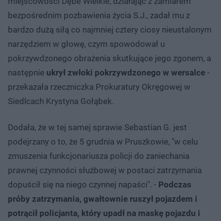
miejscowości Dębe Wielkie, działając z zamiarem
bezpośrednim pozbawienia życia S.J., zadał mu z
bardzo dużą siłą co najmniej cztery ciosy nieustalonym
narzędziem w głowę, czym spowodował u
pokrzywdzonego obrażenia skutkujące jego zgonem, a
następnie
ukrył zwłoki pokrzywdzonego w wersalce
-
przekazała rzeczniczka Prokuratury Okręgowej w
Siedlcach Krystyna Gołąbek.
Dodała, że w tej samej sprawie Sebastian G. jest
podejrzany o to, że 5 grudnia w Pruszkowie, "w celu
zmuszenia funkcjonariusza policji do zaniechania
prawnej czynności służbowej w postaci zatrzymania
dopuścił się na niego czynnej napaści". -
Podczas
próby zatrzymania, gwałtownie ruszył pojazdem i
potrącił policjanta, który upadł na maskę pojazdu i