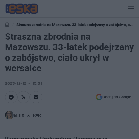
Straszna zbrodnia na Mazowszu. 33-latek podejrzany o zabójstwo, ciało
ukrył w wersalce
Straszna zbrodnia na
Mazowszu. 33-latek podejrzany
o zabójstwo, ciało ukrył w
wersalce
2023-12-12
15:51
Dodaj do Google
M.He
PAP.
Rzeczniczka Prokuratury Okręgowej w