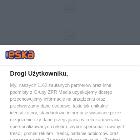
Drogi Użytkowniku,
My, naszych 1162 zaufanych partnerów oraz inne
Żaden utwór zamieszczony w serwisie nie może być powielany i
podmioty z Grupy ZPR Media uzyskujemy dostęp i
rozpowszechniany lub dalej rozpowszechniany w jakikolwiek sposób (w
tym także elektroniczny lub mechaniczny) na jakimkolwiek polu
przechowujemy informacje na urządzeniu oraz
eksploatacji w jakiejkolwiek formie, włącznie z umieszczaniem w
przetwarzamy dane osobowe, takie jak unikalne
Internecie bez pisemnej zgody właściciela praw. Jakiekolwiek użycie lub
identyfikatory, standardowe informacje wysyłane przez
wykorzystanie utworów w całości lub w części z naruszeniem prawa,
tzn. bez właściwej zgody, jest zabronione pod groźbą kary i może być
urządzenie czy dane przeglądania w celu zapewniania
ścigane prawnie.
spersonalizowanych reklam, wybór spersonalizowanych
treści, pomiar reklam i treści, badanie odbiorców oraz
ulepszanie usług. Za zgodą Użytkownika my i Zaufani