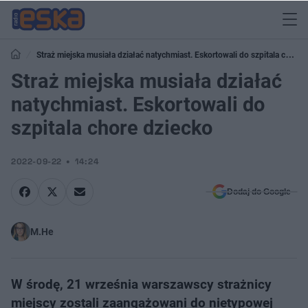
Straż miejska musiała działać natychmiast. Eskortowali do szpitala chore
dziecko
Straż miejska musiała działać
natychmiast. Eskortowali do
szpitala chore dziecko
2022-09-22
14:24
Dodaj do Google
M.He
W środę, 21 września warszawscy strażnicy
miejscy zostali zaangażowani do nietypowej