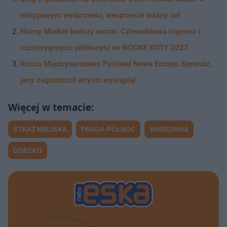
nietypowym wydarzeniu, wesprzecie ważny cel
Nocny Market kończy sezon. Czterodniowa impreza i
rozstrzygnięcie plebiscytu na NOCNE KOTY 2022
Rusza Międzynarodowy Festiwal Nowa Europa. Sprawdź,
jacy zagraniczni artyści wystąpią!
STRAŻ MIEJSKA
PRAGA-PÓŁNOC
WARSZAWA
DZIECKO