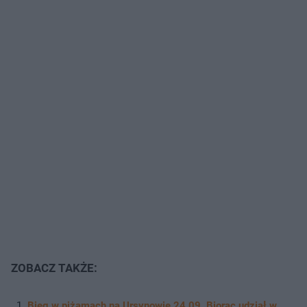
ZOBACZ TAKŻE:
Bieg w piżamach na Ursynowie 24.09. Biorąc udział w