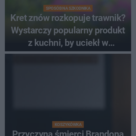
SPOSÓB NA SZKODNIKA
Kret znów rozkopuje trawnik?
Wystarczy popularny produkt
z kuchni, by uciekł w
popłochu
KOSZYKÓWKA
Przyczyna śmierci Brandona