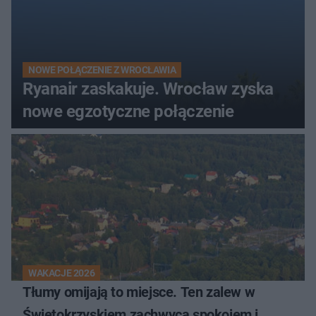
NOWE POŁĄCZENIE Z WROCŁAWIA
Ryanair zaskakuje. Wrocław zyska
nowe egzotyczne połączenie
WAKACJE 2026
Tłumy omijają to miejsce. Ten zalew w
Świętokrzyskiem zachwyca spokojem i