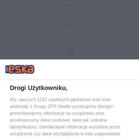
Drogi Użytkowniku,
My, naszych 1162 zaufanych partnerów oraz inne
Żaden utwór zamieszczony w serwisie nie może być powielany i
podmioty z Grupy ZPR Media uzyskujemy dostęp i
rozpowszechniany lub dalej rozpowszechniany w jakikolwiek sposób (w
tym także elektroniczny lub mechaniczny) na jakimkolwiek polu
przechowujemy informacje na urządzeniu oraz
eksploatacji w jakiejkolwiek formie, włącznie z umieszczaniem w
przetwarzamy dane osobowe, takie jak unikalne
Internecie bez pisemnej zgody właściciela praw. Jakiekolwiek użycie lub
identyfikatory, standardowe informacje wysyłane przez
wykorzystanie utworów w całości lub w części z naruszeniem prawa,
tzn. bez właściwej zgody, jest zabronione pod groźbą kary i może być
urządzenie czy dane przeglądania w celu zapewniania
ścigane prawnie.