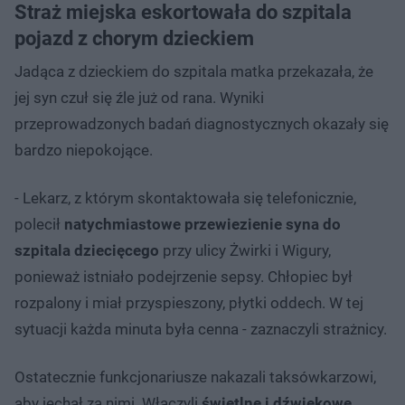
Straż miejska eskortowała do szpitala
pojazd z chorym dzieckiem
Jadąca z dzieckiem do szpitala matka przekazała, że
jej syn czuł się źle już od rana. Wyniki
przeprowadzonych badań diagnostycznych okazały się
bardzo niepokojące.
- Lekarz, z którym skontaktowała się telefonicznie,
polecił
natychmiastowe przewiezienie syna do
szpitala dziecięcego
przy ulicy Żwirki i Wigury,
ponieważ istniało podejrzenie sepsy. Chłopiec był
rozpalony i miał przyspieszony, płytki oddech. W tej
sytuacji każda minuta była cenna - zaznaczyli strażnicy.
Ostatecznie funkcjonariusze nakazali taksówkarzowi,
aby jechał za nimi. Włączyli
świetlne i dźwiękowe