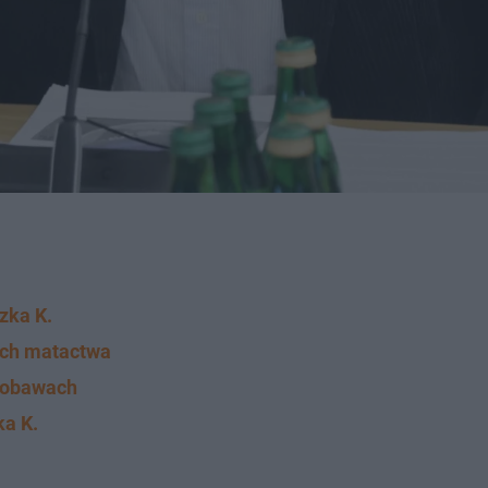
zka K.
ach matactwa
o obawach
ka K.