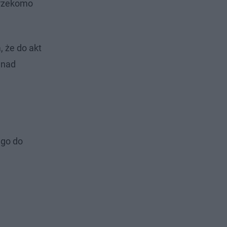
 rzekomo
 że do akt
 nad
ego do