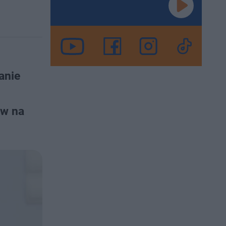
anie
ów na