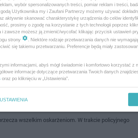
klam, wybór spersonalizowanych treści, pomiar reklam i treści, bad
 zgodą Użytkownika my i Zaufani Partnerzy możemy używać dokład
az aktywnie skanować charakterystykę urządzenia do celów identyfi
ść, prosimy o zgodę na korzystanie z tych technologii poprzez klikn
a i zawsze możesz ją zmienić/wycofać klikając przycisk ustawień pr
ego na wolności stwarzało realne niebezpieczeństwo dl
ogu strony
. Niektóre rodzaje przetwarzania danych nie wymagaj
kiej prokuratury, prok. Piotr Antoni Skiba, zaznaczył, 
iwić się takiemu przetwarzaniu. Preferencje będą miały zastosowanie
go unikania organów ścigania.
szymi informacjami, abyś mógł świadomie i komfortowo korzystać z
gółowe informacje dotyczące przetwarzania Twoich danych znajdzi
Leszkowi K. nielegalne
posiadanie broni palnej oraz amu
s
oraz po kliknięciu w „Ustawienia”.
rzut kierowania gróźb pozbawienia życia pod adresem
 miało na celu wymuszenie na funkcjonariuszu konkretny
USTAWIENIA
przecza wszelkim oskarżeniom. W trakcie policyjnego
.