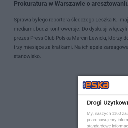
Prokuratura w Warszawie o aresztowaniu
Sprawa byłego reportera śledczego Leszka K., m
mediami, budzi kontrowersje. Do dyskusji włączyl
prezes Press Club Polska Marcin Lewicki, którzy 
trzy miesiące za kratkami. Na ich apele zareagow
stanowisko.
Drogi Użytkow
My, naszych 1160 zau
przechowujemy informa
standardowe informac