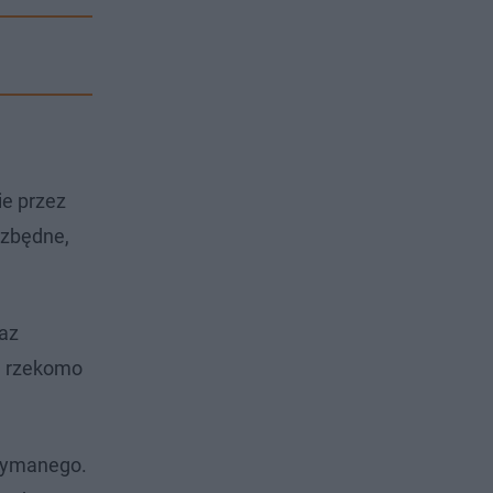
ie przez
ezbędne,
az
ma rzekomo
rzymanego.