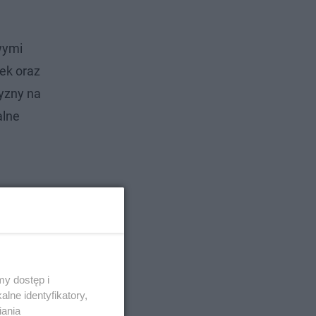
wymi
ek oraz
zyzny na
alne
y dostęp i
lne identyfikatory,
iania