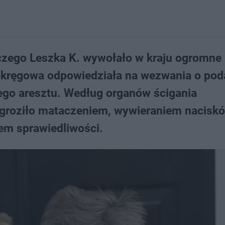
czego Leszka K. wywołało w kraju ogromne
okręgowa odpowiedziała na wezwania o pod
ego aresztu. Według organów ścigania
groziło mataczeniem, wywieraniem nacisk
em sprawiedliwości.