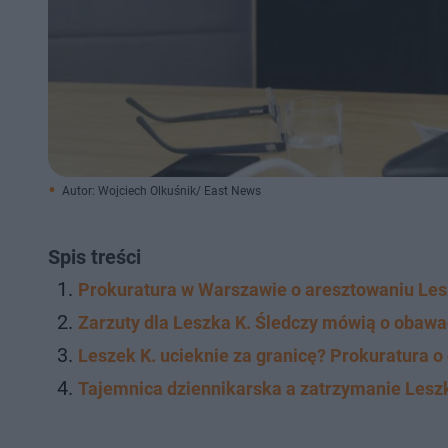
Autor: Wojciech Olkuśnik/ East News
Spis treści
Prokuratura w Warszawie o aresztowaniu Les
Zarzuty dla Leszka K. Śledczy mówią o obaw
Leszek K. ucieknie za granicę? Prokuratura 
Tajemnica dziennikarska a zatrzymanie Lesz