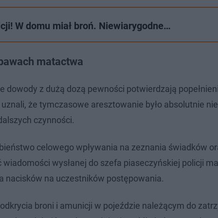
licji! W domu miał broń. Niewiarygodne…
 obawach matactwa
ne dowody z dużą dozą pewności potwierdzają popełnien
uznali, że tymczasowe aresztowanie było absolutnie ni
alszych czynności.
bieństwo celowego wpływania na zeznania świadków or
 wiadomości wysłanej do szefa piaseczyńskiej policji 
ia nacisków na uczestników postępowania.
odkrycia broni i amunicji w pojeździe należącym do zat