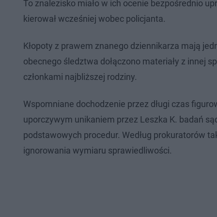
To znalezisko miało w ich ocenie bezpośrednio up
kierował wcześniej wobec policjanta.
Kłopoty z prawem znanego dziennikarza mają jedn
obecnego śledztwa dołączono materiały z innej sp
członkami najbliższej rodziny.
Wspomniane dochodzenie przez długi czas figurow
uporczywym unikaniem przez Leszka K. badań sądo
podstawowych procedur. Według prokuratorów taki
ignorowania wymiaru sprawiedliwości.