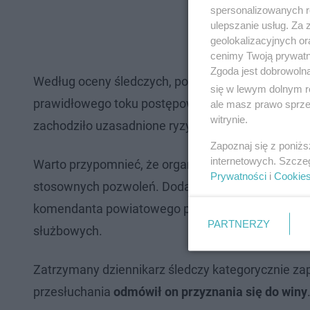
spersonalizowanych re
ulepszanie usług. Za
geolokalizacyjnych or
cenimy Twoją prywatno
Zgoda jest dobrowoln
Według oceny śledczych, pozostawienie podejrzan
się w lewym dolnym r
prawidłowego toku postępowania. Rzecznik warszaws
ale masz prawo sprzec
witrynie.
zachodziło uzasadnione ryzyko matactwa i celowe
Zapoznaj się z poniż
internetowych. Szcze
Warto przypomnieć, że organy ścigania zarzucają 
Prywatności
i
Cookie
stosownych pozwoleń. Dodatkowo ciąży na nim za
komendanta powiatowego policji w Piasecznie, co
PARTNERZY
służbowych.
Zatrzymany dziennikarz śledczy kategorycznie za
przesłuchania
odmówił on przyznania się do winy