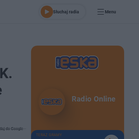
Słuchaj radia
Menu
K.
e
Radio Online
daj do Google
TERAZ GRAMY