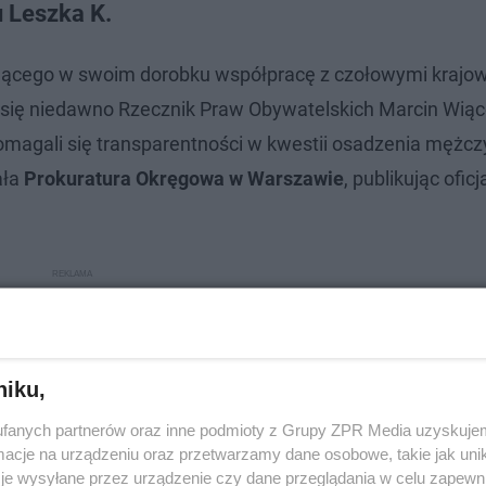
 Leszka K.
ającego w swoim dorobku współpracę z czołowymi krajo
i się niedawno Rzecznik Praw Obywatelskich Marcin Wiąc
domagali się transparentności w kwestii osadzenia mężc
ała
Prokuratura Okręgowa w Warszawie
, publikując oficj
niku,
fanych partnerów oraz inne podmioty z Grupy ZPR Media uzyskujem
cje na urządzeniu oraz przetwarzamy dane osobowe, takie jak unika
je wysyłane przez urządzenie czy dane przeglądania w celu zapewn