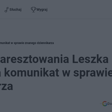
Słuchaj
Wygraj
munikat w sprawie znanego dziennikarza
aresztowania Leszka 
a komunikat w sprawi
rza
Do