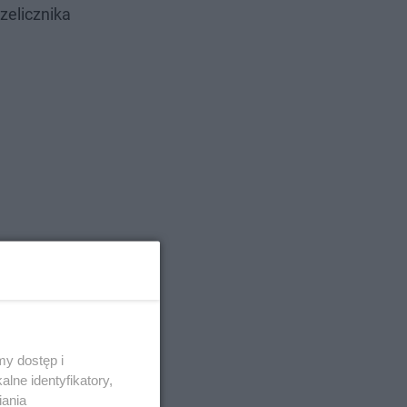
zelicznika
y dostęp i
lne identyfikatory,
iania