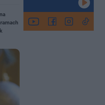
 na
w ramach
k