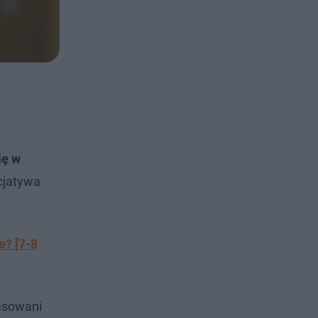
ię w
cjatywa
e? [7-8
esowani