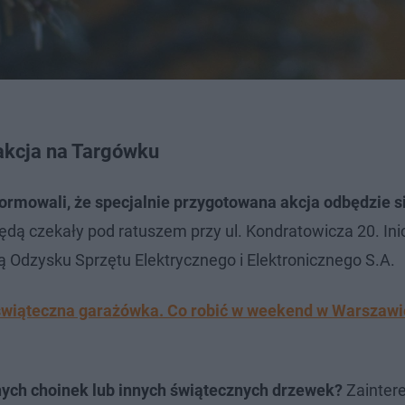
akcja na Targówku
ormowali, że specjalnie przygotowana akcja odbędzie s
dą czekały pod ratuszem przy ul. Kondratowicza 20. Ini
ą Odzysku Sprzętu Elektrycznego i Elektronicznego S.A.
 świąteczna garażówka. Co robić w weekend w Warszawi
nych choinek lub innych świątecznych drzewek?
Zainter