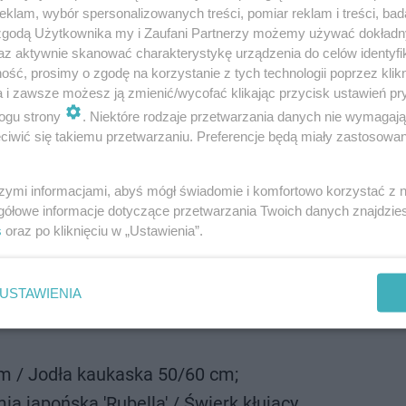
klam, wybór spersonalizowanych treści, pomiar reklam i treści, bad
 zgodą Użytkownika my i Zaufani Partnerzy możemy używać dokład
az aktywnie skanować charakterystykę urządzenia do celów identyfi
ść, prosimy o zgodę na korzystanie z tych technologii poprzez klikn
a i zawsze możesz ją zmienić/wycofać klikając przycisk ustawień pr
ogu strony
. Niektóre rodzaje przetwarzania danych nie wymagaj
iwić się takiemu przetwarzaniu. Preferencje będą miały zastosowanie
 otrzyma maksymalnie pięć kuponów.
Jak wspomnieliśmy,
szymi informacjami, abyś mógł świadomie i komfortowo korzystać z
gółowe informacje dotyczące przetwarzania Twoich danych znajdzi
e zostać zamknięta wcześniej, jeśli skończą się drzewka.
s
oraz po kliknięciu w „Ustawienia”.
Urząd Dzielnicy Targówek przedstawił przelicznik jak pon
USTAWIENIA
 / Golteria rozesłana / Jałowiec chiński 'Stricta' /
cm / Jodła kaukaska 50/60 cm;
a japońska 'Rubella' / Świerk kłujący.