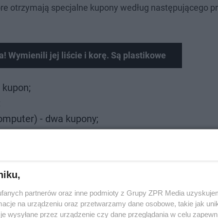
tóre otrzymają specjalne kupony według następującego pr
Wymienili jej liście i korę. Są plastikowe
n kupon;
;
komputer) - dwa kupony;
 min. 28’) - trzy kupony.
niku,
fanych partnerów oraz inne podmioty z Grupy ZPR Media uzyskujem
cje na urządzeniu oraz przetwarzamy dane osobowe, takie jak unika
je wysyłane przez urządzenie czy dane przeglądania w celu zapewn