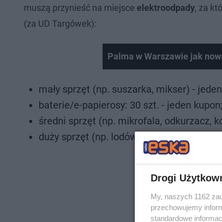
muszą przynieść na miejsce
elektroodpady
, za k
(za UD Targówek):
Palma w Warszawie jak nowa! 
mały sprzęt (np. suszarka, mikser) - jede
baterie/e-papierosy: 30 szt. - jeden kupon
średni sprzęt (np. mikrofala, odkurzacz, 
duży sprzęt (np. lodówka, pralka, telewizor
Drogi Użytkow
My, naszych 1162 zau
przechowujemy informa
standardowe informac