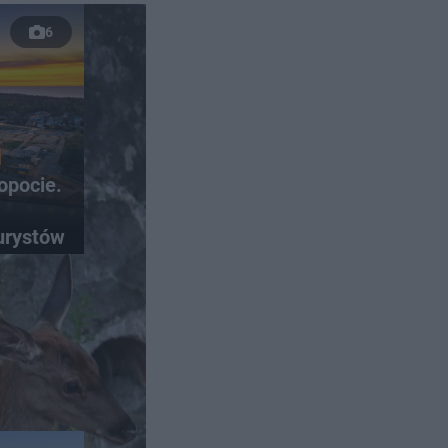
6
opocie.
urystów