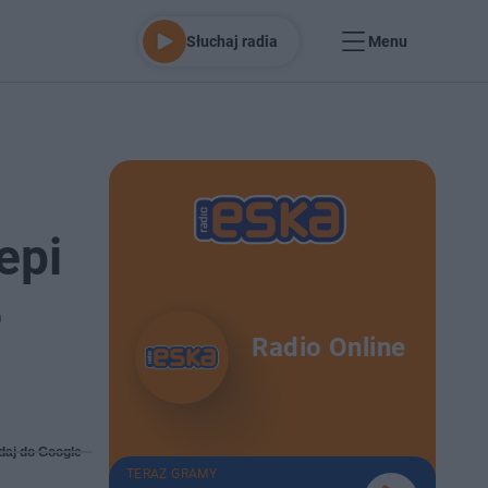
Słuchaj radia
Menu
epi
e
Radio Online
daj do Google
TERAZ GRAMY