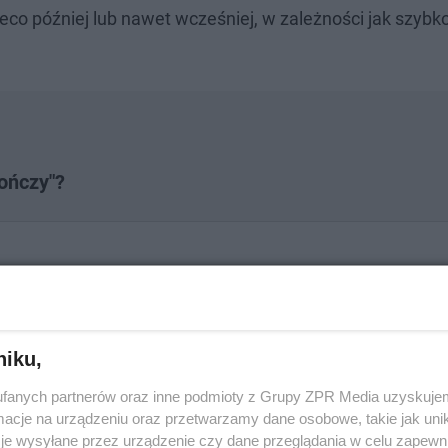
nieco później lub nawet wcześniej, w zależności jak szyb
kończy"?
 ze znajomymi
niku,
k w domu
fanych partnerów oraz inne podmioty z Grupy ZPR Media uzyskujem
cje na urządzeniu oraz przetwarzamy dane osobowe, takie jak unika
je wysyłane przez urządzenie czy dane przeglądania w celu zapewn