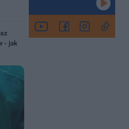
asz
 - jak