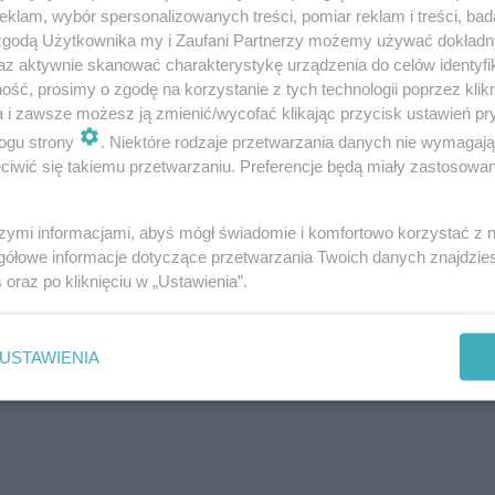
klam, wybór spersonalizowanych treści, pomiar reklam i treści, bad
 zgodą Użytkownika my i Zaufani Partnerzy możemy używać dokład
az aktywnie skanować charakterystykę urządzenia do celów identyfi
ść, prosimy o zgodę na korzystanie z tych technologii poprzez klikn
a i zawsze możesz ją zmienić/wycofać klikając przycisk ustawień pr
ogu strony
. Niektóre rodzaje przetwarzania danych nie wymagaj
iwić się takiemu przetwarzaniu. Preferencje będą miały zastosowanie
szymi informacjami, abyś mógł świadomie i komfortowo korzystać z
gółowe informacje dotyczące przetwarzania Twoich danych znajdzi
s
oraz po kliknięciu w „Ustawienia”.
USTAWIENIA