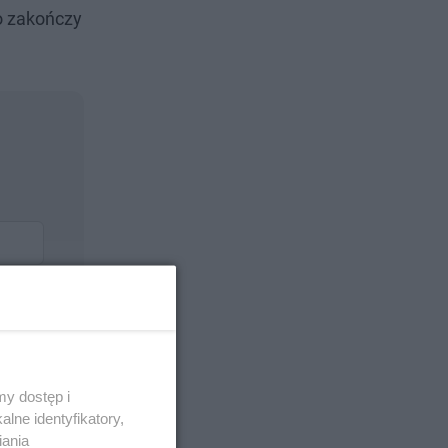
ko zakończy
y dostęp i
lne identyfikatory,
iania