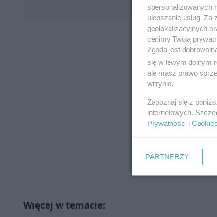
spersonalizowanych re
ulepszanie usług. Za
geolokalizacyjnych or
cenimy Twoją prywatno
Zgoda jest dobrowoln
się w lewym dolnym r
ale masz prawo sprzec
witrynie.
Zapoznaj się z poniż
internetowych. Szcze
Prywatności
i
Cookie
PARTNERZY