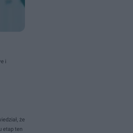
e i
edział, że
 etap ten