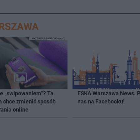
ARSZAWA
MATERIAŁ SPONSOROWANY
ze „swipowaniem”? Ta
ESKA Warszawa News. P
a chce zmienić sposób
nas na Facebooku!
ania online