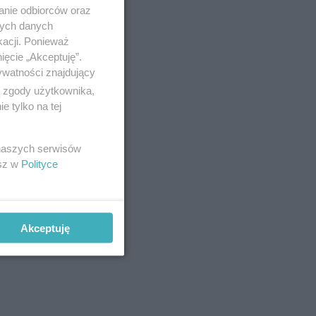
anie odbiorców oraz
nych danych
kacji. Ponieważ
ięcie „Akceptuję”.
ywatności znajdujący
ą zgody użytkownika,
 tylko na tej
 naszych serwisów
esz w
Polityce
Akceptuję