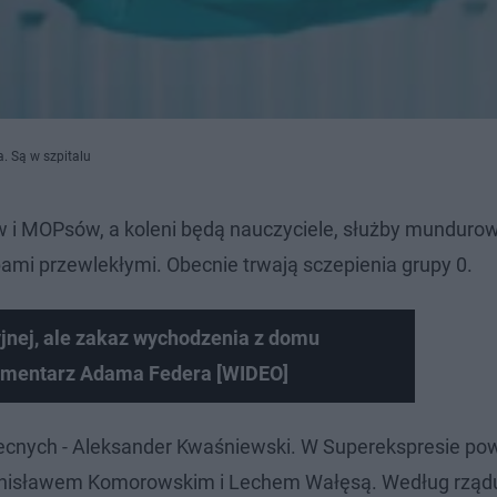
. Są w szpitalu
w i MOPsów, a koleni będą nauczyciele, służby mundurow
bami przewlekłymi. Obecnie trwają sczepienia grupy 0.
yjnej, ale zakaz wychodzenia z domu
Komentarz Adama Federa [WIDEO]
cnych - Aleksander Kwaśniewski. W Superekspresie powi
ronisławem Komorowskim i Lechem Wałęsą. Według rządu