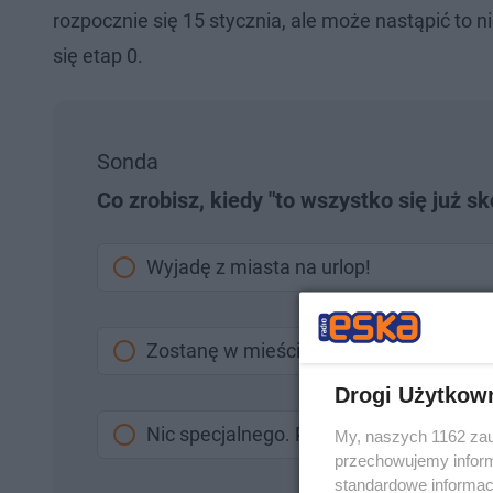
rozpocznie się 15 stycznia, ale może nastąpić to 
się etap 0.
Sonda
Co zrobisz, kiedy "to wszystko się już s
Wyjadę z miasta na urlop!
Zostanę w mieście, postawię na relaks
Drogi Użytkow
Nic specjalnego. Pasuje mi odpoczyne
My, naszych 1162 zau
przechowujemy informa
standardowe informac