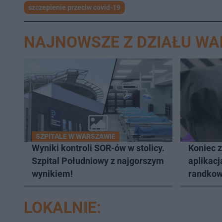
szczepienie przeciw covid-19
NAJNOWSZE Z DZIAŁU W
SZPITALE W WARSZAWIE
Wyniki kontroli SOR-ów w stolicy.
Koniec 
Szpital Południowy z najgorszym
aplikacj
wynikiem!
randkow
LOKALNIE: