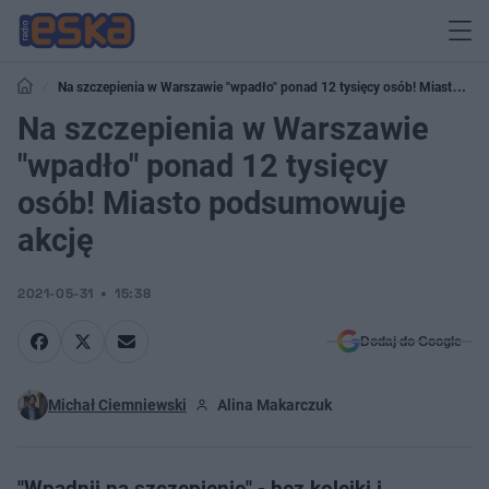
Na szczepienia w Warszawie "wpadło" ponad 12 tysięcy osób! Miasto
podsumowuje akcję
Na szczepienia w Warszawie
"wpadło" ponad 12 tysięcy
osób! Miasto podsumowuje
akcję
2021-05-31
15:38
Dodaj do Google
Michał Ciemniewski
Alina Makarczuk
"Wpadnij na szczepienie" - bez kolejki i