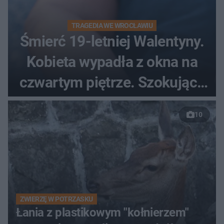
TRAGEDIA WE WROCŁAWIU
Śmierć 19-letniej Walentyny.
Kobieta wypadła z okna na
czwartym piętrze. Szokujące
nagranie trafiło do sieci
10
ZWIERZĘ W POTRZASKU
Łania z plastikowym "kołnierzem"