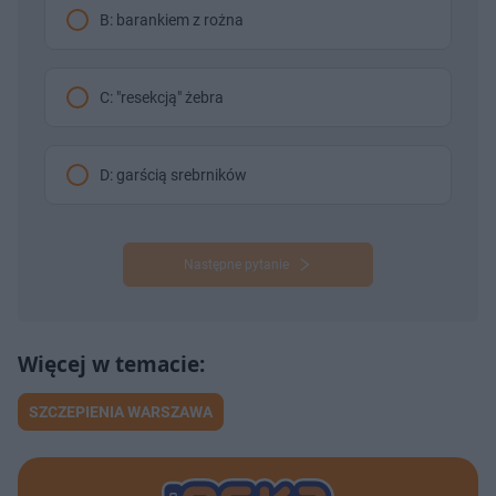
B: barankiem z rożna
C: "resekcją" żebra
D: garścią srebrników
Następne pytanie
SZCZEPIENIA WARSZAWA