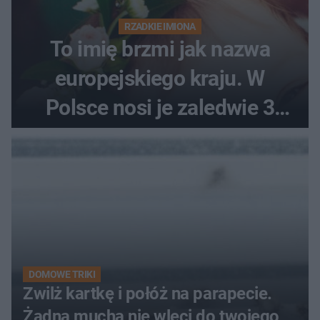
RZADKIE IMIONA
To imię brzmi jak nazwa
europejskiego kraju. W
Polsce nosi je zaledwie 3
kobiety
DOMOWE TRIKI
Zwilż kartkę i połóż na parapecie.
Żadna mucha nie wleci do twojego