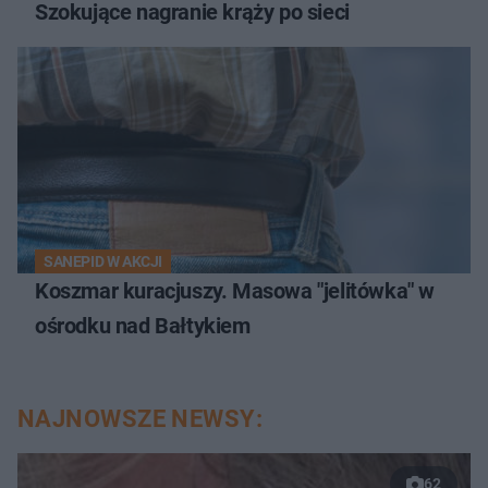
Szokujące nagranie krąży po sieci
SANEPID W AKCJI
Koszmar kuracjuszy. Masowa "jelitówka" w
ośrodku nad Bałtykiem
NAJNOWSZE NEWSY:
62