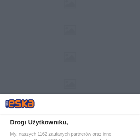
Drogi Użytkowniku,
My, naszych 1162 zaufanych partnerów oraz inne
Żaden utwór zamieszczony w serwisie nie może być powielany i