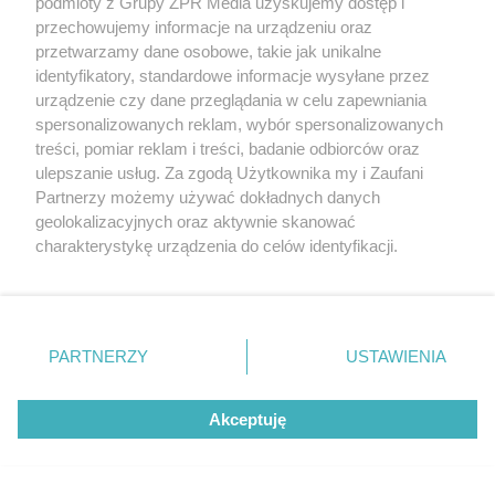
podmioty z Grupy ZPR Media uzyskujemy dostęp i
rozpowszechniany lub dalej rozpowszechniany w jakikolwiek sposób (w
przechowujemy informacje na urządzeniu oraz
tym także elektroniczny lub mechaniczny) na jakimkolwiek polu
eksploatacji w jakiejkolwiek formie, włącznie z umieszczaniem w
przetwarzamy dane osobowe, takie jak unikalne
Internecie bez pisemnej zgody właściciela praw. Jakiekolwiek użycie lub
identyfikatory, standardowe informacje wysyłane przez
wykorzystanie utworów w całości lub w części z naruszeniem prawa,
tzn. bez właściwej zgody, jest zabronione pod groźbą kary i może być
urządzenie czy dane przeglądania w celu zapewniania
ścigane prawnie.
spersonalizowanych reklam, wybór spersonalizowanych
treści, pomiar reklam i treści, badanie odbiorców oraz
ulepszanie usług. Za zgodą Użytkownika my i Zaufani
Partnerzy możemy używać dokładnych danych
geolokalizacyjnych oraz aktywnie skanować
charakterystykę urządzenia do celów identyfikacji.
Ponieważ cenimy Twoją prywatność, prosimy o zgodę na
O nas
korzystanie z tych technologii poprzez kliknięcie
Informacje prawne
„Akceptuję”. Zgoda jest dobrowolna i zawsze możesz ją
zmienić/wycofać klikając przycisk ustawień prywatności
PARTNERZY
USTAWIENIA
Nasze serwisy
znajdujący się w lewym dolnym rogu strony
. Niektóre
rodzaje przetwarzania danych nie wymagają zgody
© 2026 Grupa ZPR Media
Akceptuję
użytkownika, ale masz prawo sprzeciwić się takiemu
przetwarzaniu. Preferencje będą miały zastosowanie tylko
na tej witrynie.