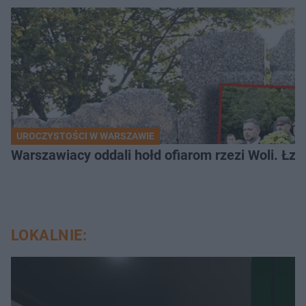
UROCZYSTOŚCI W WARSZAWIE
Warszawiacy oddali hołd ofiarom rzezi Woli. Łz
LOKALNIE: