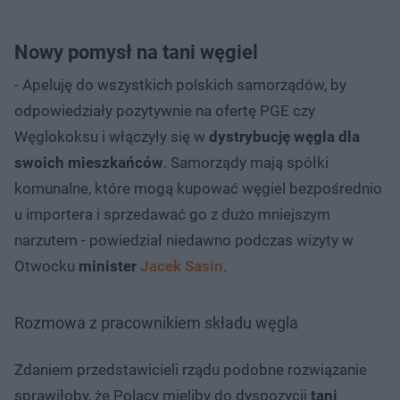
Nowy pomysł na tani węgiel
- Apeluję do wszystkich polskich samorządów, by
odpowiedziały pozytywnie na ofertę PGE czy
Węglokoksu i włączyły się w
dystrybucję węgla dla
swoich mieszkańców
. Samorządy mają spółki
komunalne, które mogą kupować węgiel bezpośrednio
u importera i sprzedawać go z dużo mniejszym
narzutem - powiedział niedawno podczas wizyty w
Otwocku
minister
Jacek Sasin
.
Rozmowa z pracownikiem składu węgla
Zdaniem przedstawicieli rządu podobne rozwiązanie
sprawiłoby, że Polacy mieliby do dyspozycji
tani