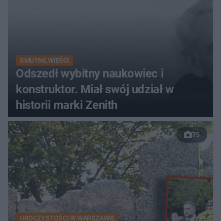
SMUTNE WIEŚCI
Odszedł wybitny naukowiec i
konstruktor. Miał swój udział w
historii marki Zenith
75
UROCZYSTOŚCI W WARSZAWIE