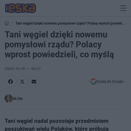
Tani węgiel dzięki nowemu pomysłowi rządu? Polacy wprost powiedzieli,
co myślą
Tani węgiel dzięki nowemu
pomysłowi rządu? Polacy
wprost powiedzieli, co myślą
2022-10-10
19:27
Dodaj do Google
M.He
Tani węgiel nadal pozostaje przedmiotem
poszukiwań wielu Polaków, który próbują