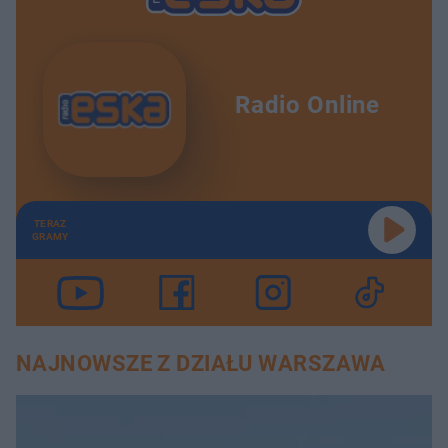
Radio Online
TERAZ
GRAMY
NAJNOWSZE Z DZIAŁU WARSZAWA