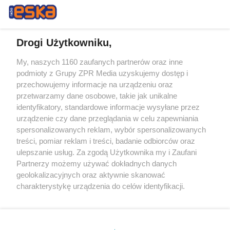
Drogi Użytkowniku,
My, naszych 1160 zaufanych partnerów oraz inne
Żaden utwór zamieszczony w serwisie nie może być powielany i
podmioty z Grupy ZPR Media uzyskujemy dostęp i
rozpowszechniany lub dalej rozpowszechniany w jakikolwiek sposób (w
tym także elektroniczny lub mechaniczny) na jakimkolwiek polu
przechowujemy informacje na urządzeniu oraz
eksploatacji w jakiejkolwiek formie, włącznie z umieszczaniem w
przetwarzamy dane osobowe, takie jak unikalne
Internecie bez pisemnej zgody właściciela praw. Jakiekolwiek użycie lub
identyfikatory, standardowe informacje wysyłane przez
wykorzystanie utworów w całości lub w części z naruszeniem prawa,
tzn. bez właściwej zgody, jest zabronione pod groźbą kary i może być
urządzenie czy dane przeglądania w celu zapewniania
ścigane prawnie.
spersonalizowanych reklam, wybór spersonalizowanych
treści, pomiar reklam i treści, badanie odbiorców oraz
ulepszanie usług. Za zgodą Użytkownika my i Zaufani
Partnerzy możemy używać dokładnych danych
geolokalizacyjnych oraz aktywnie skanować
charakterystykę urządzenia do celów identyfikacji.
Ponieważ cenimy Twoją prywatność, prosimy o zgodę na
O nas
korzystanie z tych technologii poprzez kliknięcie
Informacje prawne
„Akceptuję”. Zgoda jest dobrowolna i zawsze możesz ją