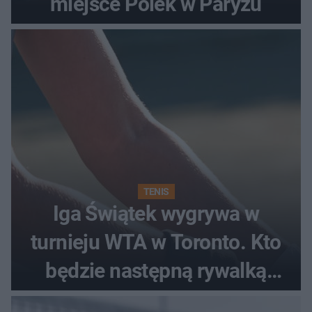
miejsce Polek w Paryżu
TENIS
Iga Świątek wygrywa w
turnieju WTA w Toronto. Kto
będzie następną rywalką
Polki?