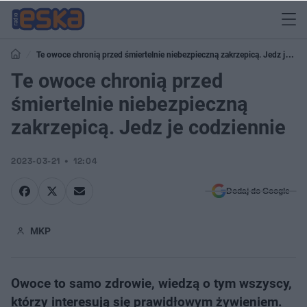
Te owoce chronią przed śmiertelnie niebezpieczną zakrzepicą. Jedz je
codziennie
Te owoce chronią przed
śmiertelnie niebezpieczną
zakrzepicą. Jedz je codziennie
2023-03-21
12:04
Dodaj do Google
MKP
Owoce to samo zdrowie, wiedzą o tym wszyscy,
którzy interesują się prawidłowym żywieniem.