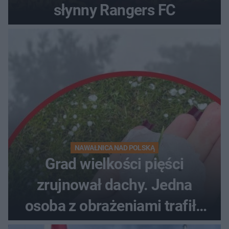
słynny Rangers FC
NAWAŁNICA NAD POLSKĄ
Grad wielkości pięści
zrujnował dachy. Jedna
osoba z obrażeniami trafiła
do szpitala