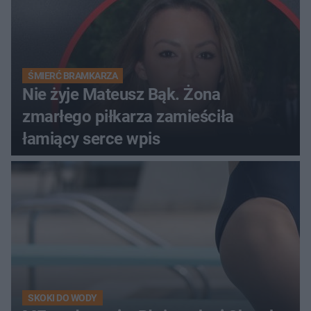
ŚMIERĆ BRAMKARZA
Nie żyje Mateusz Bąk. Żona
zmarłego piłkarza zamieściła
łamiący serce wpis
SKOKI DO WODY