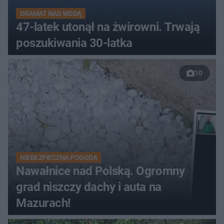
DRAMAT NAD WODĄ
47-latek utonął na żwirowni. Trwają
poszukiwania 30-latka
10
NIEBEZPIECZNA POGODA
Nawałnice nad Polską. Ogromny
grad niszczy dachy i auta na
Mazurach!