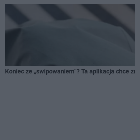
Koniec ze „swipowaniem”? Ta aplikacja chce zm