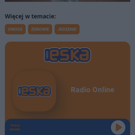
OWOCE
ZDROWIE
JEDZENIE
Radio Online
TERAZ
GRAMY