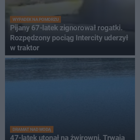
WYPADEK NA POMORZU
Pijany 67-latek zignorował rogatki.
Rozpędzony pociąg Intercity uderzył
w traktor
DRAMAT NAD WODĄ
47-latek utonął na żwirowni. Trwają