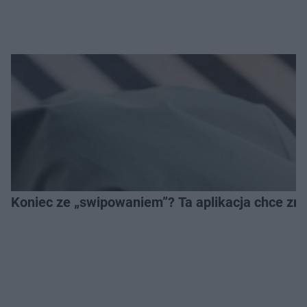
Koniec ze „swipowaniem”? Ta aplikacja chce zm