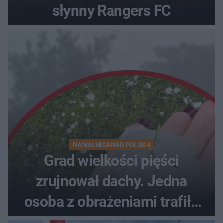
słynny Rangers FC
NAWAŁNICA NAD POLSKĄ
Grad wielkości pięści
zrujnował dachy. Jedna
osoba z obrażeniami trafiła
do szpitala