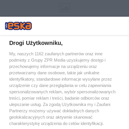
Drogi Użytkowniku,
My, naszych 1162 zaufanych partnerów oraz inne
Żaden utwór zamieszczony w serwisie nie może być powielany i
podmioty z Grupy ZPR Media uzyskujemy dostęp i
rozpowszechniany lub dalej rozpowszechniany w jakikolwiek sposób (w
przechowujemy informacje na urządzeniu oraz
tym także elektroniczny lub mechaniczny) na jakimkolwiek polu
eksploatacji w jakiejkolwiek formie, włącznie z umieszczaniem w
przetwarzamy dane osobowe, takie jak unikalne
Internecie bez pisemnej zgody właściciela praw. Jakiekolwiek użycie lub
identyfikatory, standardowe informacje wysyłane przez
wykorzystanie utworów w całości lub w części z naruszeniem prawa,
tzn. bez właściwej zgody, jest zabronione pod groźbą kary i może być
urządzenie czy dane przeglądania w celu zapewniania
ścigane prawnie.
spersonalizowanych reklam, wybór spersonalizowanych
treści, pomiar reklam i treści, badanie odbiorców oraz
ulepszanie usług. Za zgodą Użytkownika my i Zaufani
Partnerzy możemy używać dokładnych danych
geolokalizacyjnych oraz aktywnie skanować
charakterystykę urządzenia do celów identyfikacji.