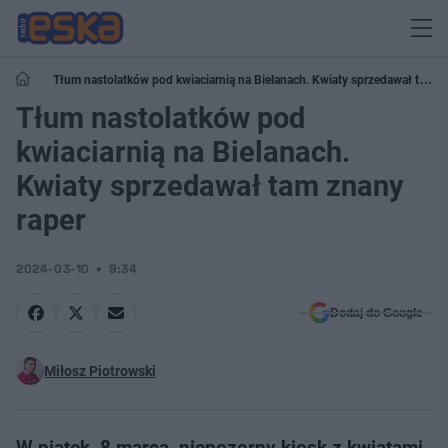
Tłum nastolatków pod kwiaciarnią na Bielanach. Kwiaty sprzedawał tam
znany raper
Tłum nastolatków pod
kwiaciarnią na Bielanach.
Kwiaty sprzedawał tam znany
raper
2024-03-10
9:34
Dodaj do Google
Miłosz Piotrowski
W piątek, 8 marca, niepozorny kiosk z kwiatami