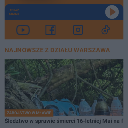
TERAZ
GRAMY
NAJNOWSZE Z DZIAŁU WARSZAWA
ZABÓJSTWO W MŁAWIE
Śledztwo w sprawie śmierci 16-letniej Mai na fi