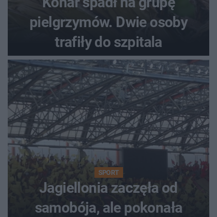
Konar spadł na grupę
pielgrzymów. Dwie osoby
trafiły do szpitala
SPORT
Jagiellonia zaczęła od
samobója, ale pokonała