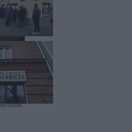
po „te
z wyrzutów