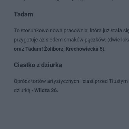
Tadam
To stosunkowo nowa pracownia, która już stała si
przygotuje aż siedem smaków pączków. (dwie loka
oraz Tadam! Żoliborz, Krechowiecka 5
).
Ciastko z dziurką
Oprócz tortów artystycznych i ciast przed Tłusty
dziurką -
Wilcza 26.