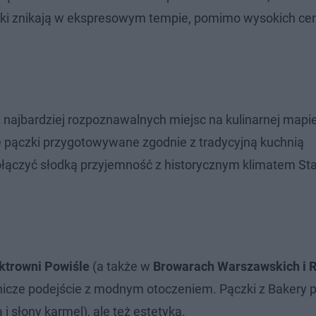
zki znikają w ekspresowym tempie, pomimo wysokich ce
z najbardziej rozpoznawalnych miejsc na kulinarnej mapi
 pączki przygotowywane zgodnie z tradycyjną kuchnią
 połączyć słodką przyjemność z historycznym klimatem St
ktrowni Powiśle
(a także w
Browarach Warszawskich i R
lnicze podejście z modnym otoczeniem. Pączki z Bakery p
 i słony karmel), ale też estetyką.