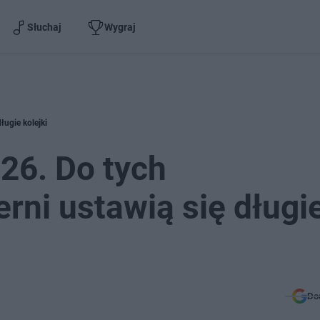
Słuchaj
Wygraj
ługie kolejki
26. Do tych
rni ustawią się długi
Do