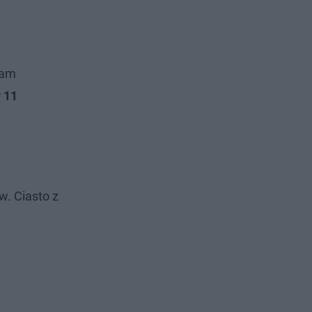
dam
 11
w. Ciasto z