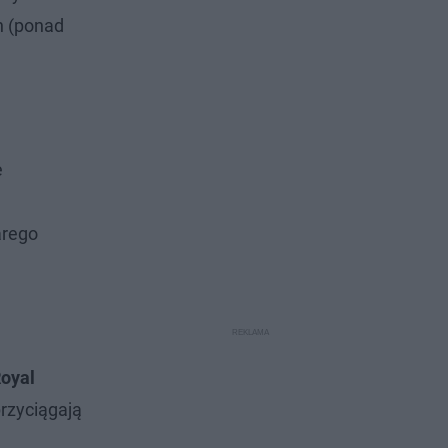
n (ponad
e
arego
oyal
rzyciągają