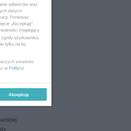
anie odbiorców oraz
nych danych
kacji. Ponieważ
ięcie „Akceptuję”.
ywatności znajdujący
ą zgody użytkownika,
 tylko na tej
 naszych serwisów
ce pączki
esz w
Polityce
rawej
a 1/3.
Akceptuję
bardziej
sty