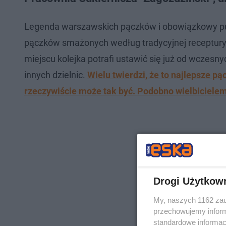
Legenda warszawskich pączków i obowiązkowy pun
pączków smażonych według tradycyjnej receptury –
miejscu kolejka potrafi ustawić się już od wczesny
innych dzielnic.
Wielu twierdzi, że to najlepsze p
rzeczywiście może tak być. Podobno wielbiciele
Drogi Użytkow
My, naszych 1162 zau
przechowujemy informa
standardowe informac