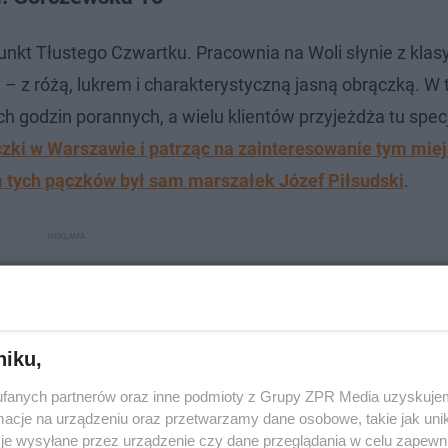
kt Tłustego Czwartku. Pracownia na Woli słynie z klas
 z różą, lukrem i charakterystyczną jasną obrączką. W
ch godzin porannych, a wielu klientów przyjeżdża tu specj
ączki w Warszawie i patrząc na zainteresowanie tym mie
m tych pączków był sam marszałek Józef Piłsudski
.
niku,
fanych partnerów oraz inne podmioty z Grupy ZPR Media uzyskujem
cje na urządzeniu oraz przetwarzamy dane osobowe, takie jak unika
je wysyłane przez urządzenie czy dane przeglądania w celu zapewn