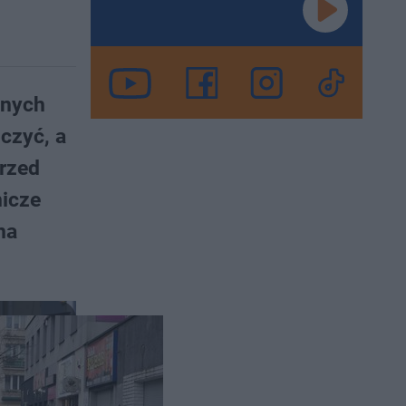
nnych
iczyć, a
przed
nicze
na