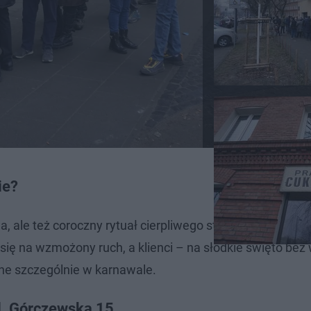
ie?
ja, ale też coroczny rytuał cierpliwego stania w kolejkach 
 się na wzmożony ruch, a klienci – na słodkie święto be
ne szczególnie w karnawale.
l. Górczewska 15