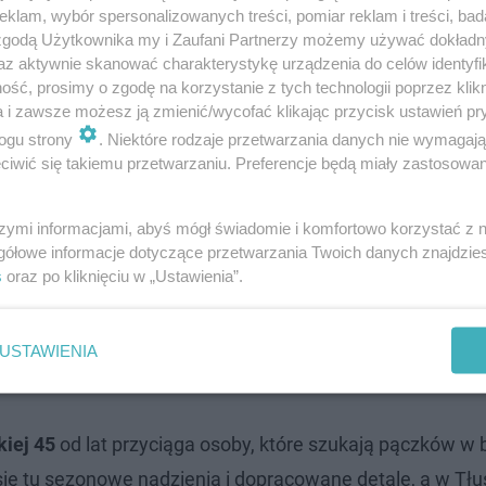
klam, wybór spersonalizowanych treści, pomiar reklam i treści, bad
 zgodą Użytkownika my i Zaufani Partnerzy możemy używać dokład
az aktywnie skanować charakterystykę urządzenia do celów identyfi
ść, prosimy o zgodę na korzystanie z tych technologii poprzez klikn
a i zawsze możesz ją zmienić/wycofać klikając przycisk ustawień pr
ty czwartek
ogu strony
. Niektóre rodzaje przetwarzania danych nie wymagaj
iwić się takiemu przetwarzaniu. Preferencje będą miały zastosowanie
szymi informacjami, abyś mógł świadomie i komfortowo korzystać z
na za jedną z najlepszych w Warszawie. Kolejka po gorą
gółowe informacje dotyczące przetwarzania Twoich danych znajdzi
s
oraz po kliknięciu w „Ustawienia”.
 kto wie, że Cukiernia Pawłowicz znajduje się także po p
u przy centrum handlowym King Cross Praga - ul. Jubilersk
USTAWIENIA
iej 45
od lat przyciąga osoby, które szukają pączków w 
ię tu sezonowe nadzienia i dopracowane detale, a w Tłu