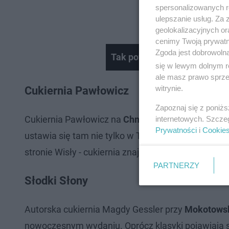
spersonalizowanych re
ulepszanie usług. Za
geolokalizacyjnych or
cenimy Twoją prywatno
Zgoda jest dobrowoln
Tak powstają pączki na tłus
się w lewym dolnym r
ale masz prawo sprzec
witrynie.
Cukiernia Pawłowicz
Zapoznaj się z poniż
Cukiernia Pawłowicz na
Chmielnej 13
jest uznawa
internetowych. Szcze
Prywatności
i
Cookie
ustawia się tam nie tylko w Tłusty Czwartek. Mało
stronie Wisły - cukiernia znajduje się też w pasaż
PARTNERZY
Słodki Słony
Autorska cukiernia Magdy Gessler przy
Mokotowsk
nowoczesnym wydaniu. Oprócz klasyki pojawiają s