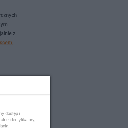
ycznych
 tym
alnie z
jscem,
y dostęp i
lne identyfikatory,
iania