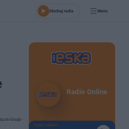
Słuchaj radia
Menu
e
Radio Online
daj do Google
TERAZ GRAMY