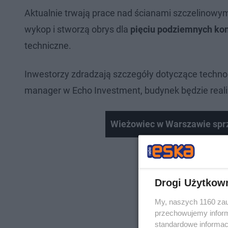
Aktualnie trwają prace nad ścianami szczelinowy
wykop i stworzą obrys dla
pięciu podziemnych kon
techniczne.
Inwestorzy zdradzają szczegóły dotyczące techno
manager w Echo Investment, budynek będzie rea
Wieżowiec w Warszawie sprz
Drogi Użytkow
My, naszych 1160 zau
przechowujemy informa
standardowe informac