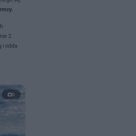
jemcy.
ch
nie 2
 i odda
5