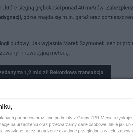
mi, które sięgną głębokości ponad 40 metrów. Zabezpiec
dygnacji,
gdzie znajdą się m.in. garaż oraz pomieszczen
logii budowy. Jak wyjaśnia Marek Szymonek, senior proj
lizowany innowacyjną metodą.
edany za 1,2 mld zł! Rekordowa transakcja
niku,
fanych partnerów oraz inne podmioty z Grupy ZPR Media uzyskujem
cje na urządzeniu oraz przetwarzamy dane osobowe, takie jak unika
je wysyłane przez urządzenie czy dane przeglądania w celu zapewn