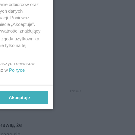
anie odbiorców oraz
nych danych
kacji. Ponieważ
ięcie „Akceptuję”.
ywatności znajdujący
ą zgody użytkownika,
 tylko na tej
y to strop
stropami.
 naszych serwisów
esz w
Polityce
ieżowca
Akceptuję
prawią, że
ącego się