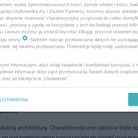
klam, wybór spersonalizowanych treści, pomiar reklam i treści, bad
 zgodą Użytkownika my i Zaufani Partnerzy możemy używać dokład
az aktywnie skanować charakterystykę urządzenia do celów identyfi
ść, prosimy o zgodę na korzystanie z tych technologii poprzez klikn
a i zawsze możesz ją zmienić/wycofać klikając przycisk ustawień pr
ogu strony
. Niektóre rodzaje przetwarzania danych nie wymagaj
iwić się takiemu przetwarzaniu. Preferencje będą miały zastosowanie
zw. metodą podstropową. Pierwszy strop, który wykonam
ół, wykonując roboty ziemne naprzemiennie z kolejnymi 
szymi informacjami, abyś mógł świadomie i komfortowo korzystać z
gółowe informacje dotyczące przetwarzania Twoich danych znajdzi
li nam przejść do prac w górę budynku. Zgodnie z
s
oraz po kliknięciu w „Ustawienia”.
koło 1,5 roku.
Zakończenie budowy 150-metrowego w
k Szymonek.
USTAWIENIA
ązania
unikalną architekturą. Charakterystyczne uskoki w bryle s
, co jest symbolicznym nawiązaniem do historii mieszcz