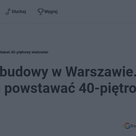
Słuchaj
Wygraj
stawać 40-piętrowy wieżowiec
c budowy w Warszawie
m powstawać 40-piętr
Do