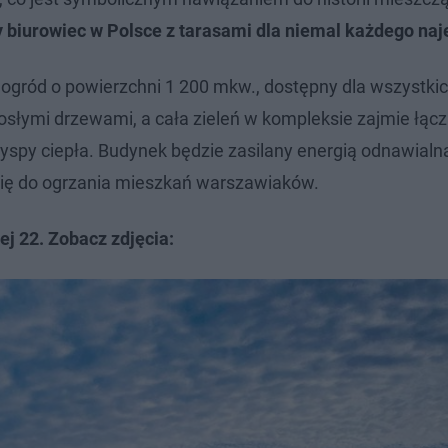
y biurowiec w Polsce z tarasami dla niemal każdego na
ogród o powierzchni 1 200 mkw., dostępny dla wszystki
słymi drzewami, a cała zieleń w kompleksie zajmie łącz
yspy ciepła. Budynek będzie zasilany energią odnawialną
c się do ogrzania mieszkań warszawiaków.
j 22. Zobacz zdjęcia: