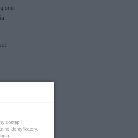
zą one
ia
ect
y dostęp i
lne identyfikatory,
iania