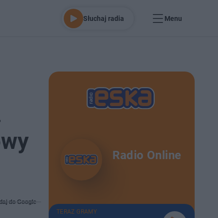
Słuchaj radia
Menu
.
owy
Radio Online
daj do Google
TERAZ GRAMY