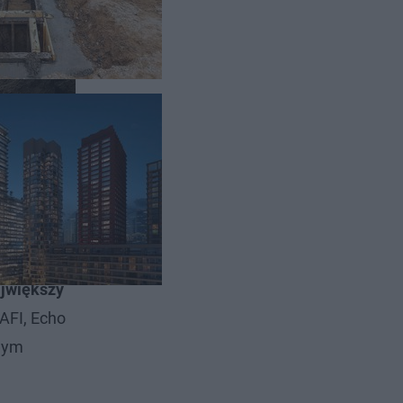
udowę,
jwiększy
AFI, Echo
owym