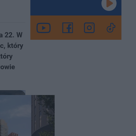
a 22. W
, który
tóry
łowie