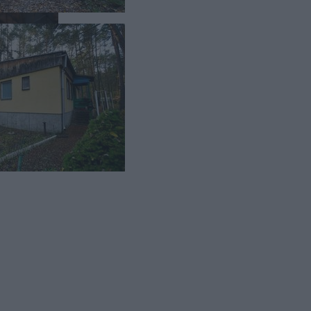
em
z cały
ez wyceny