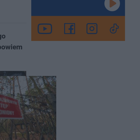
go
 bowiem