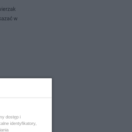
wierzak
okazać w
y dostęp i
lne identyfikatory,
iania