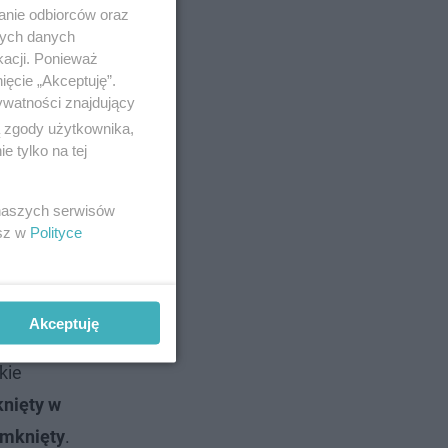
anie odbiorców oraz
nych danych
kacji. Ponieważ
ięcie „Akceptuję”.
ywatności znajdujący
ą zgody użytkownika,
 tylko na tej
 naszych serwisów
esz w
Polityce
Akceptuję
kie
knięty w
amknięty
.