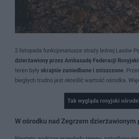
2 listopada funkcjonariusze straży leśnej Lasów
dzierżawiony przez Ambasadę Federacji Rosyjsk
teren były
skrajnie zaniedbane i zniszczone
. Prz
biegłych trudno jest określić wartość ośrodka. Wi
Tak wygląda rosyjski ośrod
W ośrodku nad Zegrzem dzierżawionym p
Niestety, podczas przeglądu terenu, natrafiono nie 