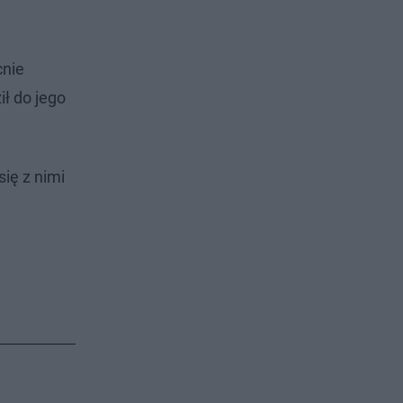
nie
ł do jego
ię z nimi