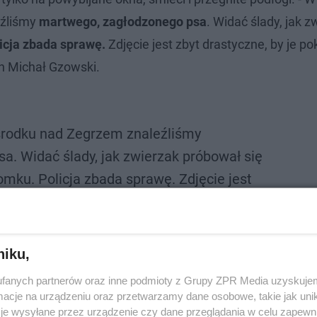
eźliśmy
martwego, zagłodzonego psa
. Widać ślady, jak z
icja zbada sprawę.
Zdjęcie jest zbyt drastyczne, by je p
h Michał Gzowski.
rodku nad Zegrzem znaleźliśmy
. Widać ślady, jak zwierzak próbował się
mku. Policja zbada sprawę. Zdjęcie jest
zać w oryginale.
witter.com/CGlBzuQTux
Gzowski (@GzowskiMichal)
niku,
November 8, 2022
fanych partnerów oraz inne podmioty z Grupy ZPR Media uzyskujem
cje na urządzeniu oraz przetwarzamy dane osobowe, takie jak unika
je wysyłane przez urządzenie czy dane przeglądania w celu zapewn