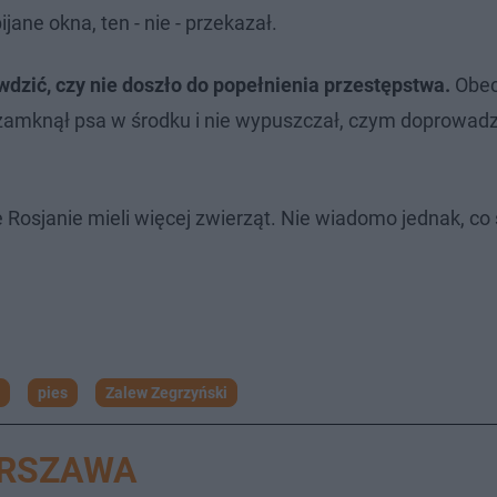
ne okna, ten - nie - przekazał.
dzić, czy nie doszło do popełnienia przestępstwa.
Obec
zamknął psa w środku i nie wypuszczał, czym doprowadzi
Rosjanie mieli więcej zwierząt. Nie wiadomo jednak, co s
pies
Zalew Zegrzyński
ARSZAWA