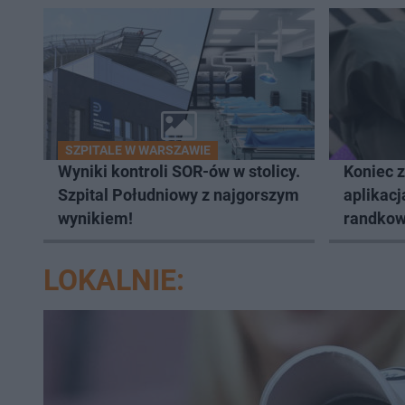
SZPITALE W WARSZAWIE
Wyniki kontroli SOR-ów w stolicy.
Koniec 
Szpital Południowy z najgorszym
aplikacj
wynikiem!
randkow
LOKALNIE: