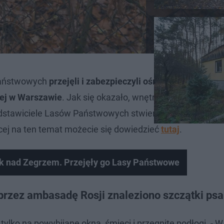
 Państwowych
przejęli i zabezpieczyli ośrodek nad Zegrz
iej w Warszawie
. Jak się okazało, wnętrza budynków ora
edstawiciele Lasów Państwowych stwierdzili nawet, że b
ęcej na ten temat możecie się dowiedzieć
tutaj
.
ek nad Zegrzem. Przejęły go Lasy Państwowe
rzez ambasadę Rosji znaleziono szczątki psa
tylko na powybijane okna, śmieci i przegnite podłogi. - W