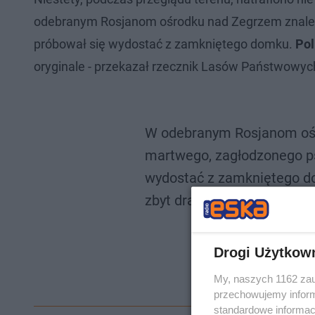
odebranym Rosjanom ośrodku nad Zegrzem znal
próbował się wydostać z zamkniętego domku.
Pol
oryginale - przekazał rzecznik Lasów Państwowyc
W odebranym Rosjanom oś
martwego, zagłodzonego psa
wydostać z zamkniętego do
zbyt drastyczne, by je poka
pic.t
— Michał 
Drogi Użytkow
My, naszych 1162 zau
przechowujemy informa
standardowe informac