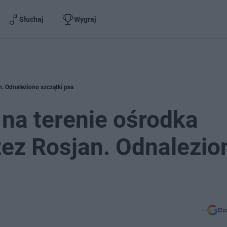
Słuchaj
Wygraj
n. Odnaleziono szczątki psa
 na terenie ośrodka
ez Rosjan. Odnalezio
Do