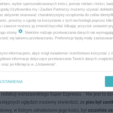
ROZWIŃ
klam, wybór spersonalizowanych treści, pomiar reklam i treści, bad
 zgodą Użytkownika my i Zaufani Partnerzy możemy używać dokład
az aktywnie skanować charakterystykę urządzenia do celów identyfi
ść, prosimy o zgodę na korzystanie z tych technologii poprzez klikn
a i zawsze możesz ją zmienić/wycofać klikając przycisk ustawień pr
ogu strony
. Niektóre rodzaje przetwarzania danych nie wymagaj
iwić się takiemu przetwarzaniu. Preferencje będą miały zastosowanie
szymi informacjami, abyś mógł świadomie i komfortowo korzystać z
gółowe informacje dotyczące przetwarzania Twoich danych znajdzi
s
oraz po kliknięciu w „Ustawienia”.
USTAWIENIA
 redakcji warszawskiego Super Expressu. - Nie jest to dzi
 wstępnych oględzin możemy stwierdzić, że
pies był zam
skowy, w którym odnaleziono jego kości, był
szczelnie z