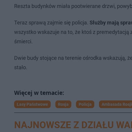
Reszta budynków miała pootwierane drzwi, powybija
Teraz sprawą zajmie się policja.
Służby mają spraw
wszystko wskazuje na to, że ktoś z premedytacją 
śmierci.
Dwie budy stojące na terenie ośrodka wskazują, że 
stało.
Lasy Państwowe
Rosja
Policja
Ambasada Rosji
NAJNOWSZE Z DZIAŁU W