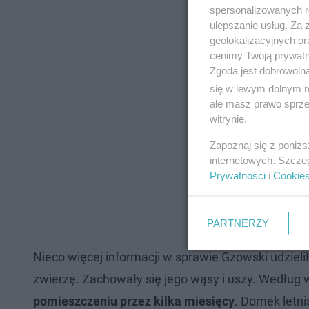
spersonalizowanych re
ulepszanie usług. Za
geolokalizacyjnych or
cenimy Twoją prywatno
Zgoda jest dobrowoln
się w lewym dolnym r
ale masz prawo sprzec
witrynie.
Zapoznaj się z poniż
internetowych. Szcze
Prywatności
i
Cookie
PARTNERZY
Nieco więcej informacji w sprawie Gzowski udzielił
zwierzę. Zachowały się jego wąsy i uszy. Według
pomieszczeniu przez kilka miesięcy
. Domek letni