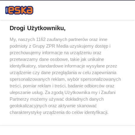
Drogi Użytkowniku,
My, naszych 1162 zaufanych partnerów oraz inne
Żaden utwór zamieszczony w serwisie nie może być powielany i
podmioty z Grupy ZPR Media uzyskujemy dostęp i
rozpowszechniany lub dalej rozpowszechniany w jakikolwiek sposób (w
przechowujemy informacje na urządzeniu oraz
tym także elektroniczny lub mechaniczny) na jakimkolwiek polu
eksploatacji w jakiejkolwiek formie, włącznie z umieszczaniem w
przetwarzamy dane osobowe, takie jak unikalne
Internecie bez pisemnej zgody właściciela praw. Jakiekolwiek użycie lub
identyfikatory, standardowe informacje wysyłane przez
wykorzystanie utworów w całości lub w części z naruszeniem prawa,
tzn. bez właściwej zgody, jest zabronione pod groźbą kary i może być
urządzenie czy dane przeglądania w celu zapewniania
ścigane prawnie.
spersonalizowanych reklam, wybór spersonalizowanych
treści, pomiar reklam i treści, badanie odbiorców oraz
ulepszanie usług. Za zgodą Użytkownika my i Zaufani
Partnerzy możemy używać dokładnych danych
geolokalizacyjnych oraz aktywnie skanować
charakterystykę urządzenia do celów identyfikacji.
Ponieważ cenimy Twoją prywatność, prosimy o zgodę na
O nas
korzystanie z tych technologii poprzez kliknięcie
Informacje prawne
„Akceptuję”. Zgoda jest dobrowolna i zawsze możesz ją