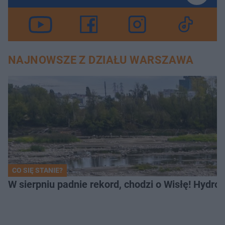
NAJNOWSZE Z DZIAŁU WARSZAWA
CO SIĘ STANIE?
W sierpniu padnie rekord, chodzi o Wisłę! Hydro