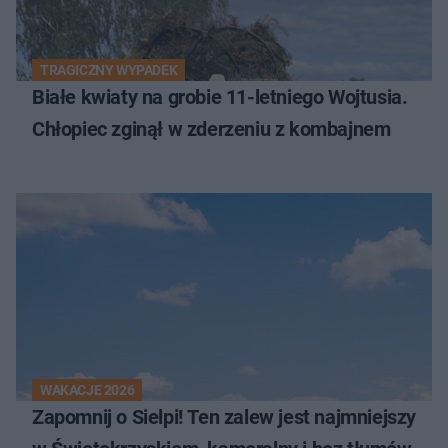
TRAGICZNY WYPADEK
Białe kwiaty na grobie 11-letniego Wojtusia.
Chłopiec zginął w zderzeniu z kombajnem
WAKACJE 2026
Zapomnij o Sielpi! Ten zalew jest najmniejszy