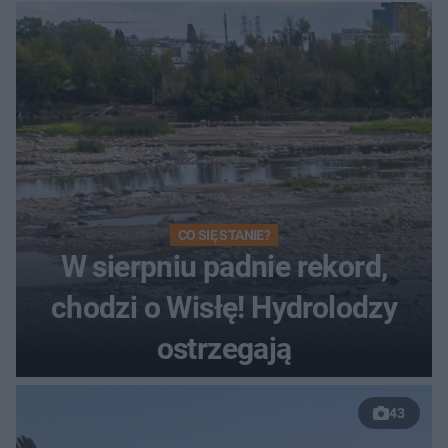
Toruniu
CO SIĘ STANIE?
W sierpniu padnie rekord,
chodzi o Wisłę! Hydrolodzy
ostrzegają
43