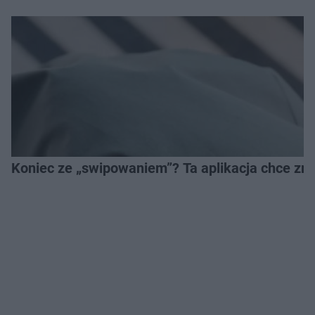
Koniec ze „swipowaniem”? Ta aplikacja chce zm