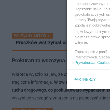
spersonalizowanych re
ulepszanie usług. Za
geolokalizacyjnych or
cenimy Twoją prywatno
Zgoda jest dobrowoln
się w lewym dolnym r
POLECANY ARTYKUŁ:
ale masz prawo sprzec
Pruszków wstrzymał oddech! Niebezpieczne
witrynie.
Zapoznaj się z poniż
internetowych. Szcze
Prokuratura wszczyna śledztwo w sprawi
Prywatności
i
Cookie
Wkrótce wyszło na jaw, że ofiarą jest 23-letni funk
PARTNERZY
tragiczne informacje.
W związku z wypadkiem pro
ruchu drogowego, co poskutkowało wypadkiem z
wszystkie szczegóły zdarzenia na piaseczyńskim 