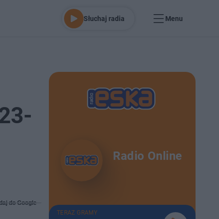
Słuchaj radia
Menu
23-
Radio Online
daj do Google
TERAZ GRAMY