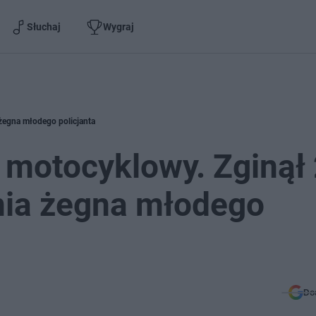
Słuchaj
Wygraj
 żegna młodego policjanta
 motocyklowy. Zginął 
lnia żegna młodego
Do