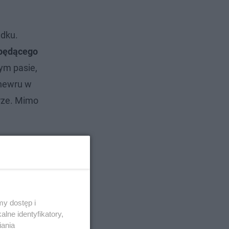
adku.
 będącego
ym pasie,
anewru w
rze. Mimo
y dostęp i
lne identyfikatory,
iania