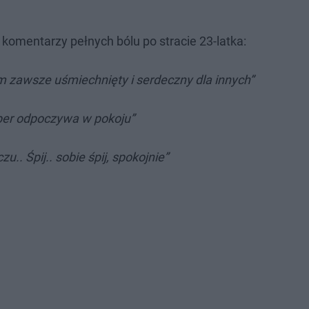
omentarzy pełnych bólu po stracie 23-latka:
m zawsze uśmiechnięty i serdeczny dla innych”
cper odpoczywa w pokoju”
u.. Śpij.. sobie śpij, spokojnie”