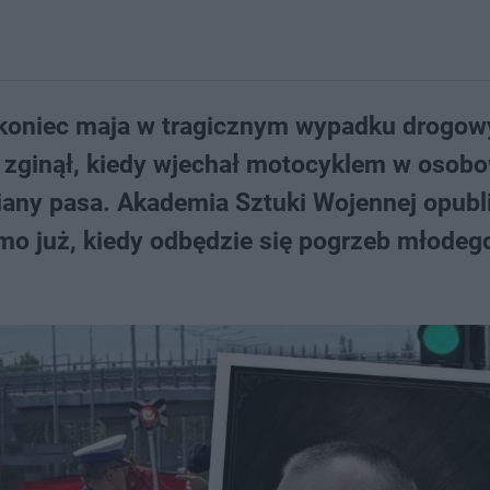
d koniec maja w tragicznym wypadku drogo
nt zginął, kiedy wjechał motocyklem w osob
any pasa. Akademia Sztuki Wojennej opubl
o już, kiedy odbędzie się pogrzeb młodeg