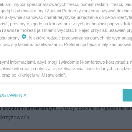
klam, wybór spersonalizowanych treści, pomiar reklam i treści, bad
 zgodą Użytkownika my i Zaufani Partnerzy możemy używać dokład
az aktywnie skanować charakterystykę urządzenia do celów identyfi
ść, prosimy o zgodę na korzystanie z tych technologii poprzez klikn
a i zawsze możesz ją zmienić/wycofać klikając przycisk ustawień pr
ogu strony
. Niektóre rodzaje przetwarzania danych nie wymagaj
iwić się takiemu przetwarzaniu. Preferencje będą miały zastosowanie
 znalezisko sparaliżowało część miasta
szymi informacjami, abyś mógł świadomie i komfortowo korzystać z
gółowe informacje dotyczące przetwarzania Twoich danych znajdzi
e śmierci motocyklisty
s
oraz po kliknięciu w „Ustawienia”.
cjonariusz policji. Komenda Stołeczna Policji potwierdziła
USTAWIENIA
kuratura rozpoczęła dochodzenie pod kątem naruszeni
e skutkiem śmiertelnym.
Służby obecnie skrupulatnie an
skrzyżowaniu.