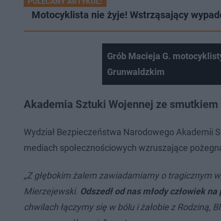
POLECANY ARTYKUŁ:
Motocyklista nie żyje! Wstrząsający wypa
Grób Macieja G. motocyklist
Grunwaldzkim
Akademia Sztuki Wojennej ze smutkiem
Wydział Bezpieczeństwa Narodowego Akademii Sztu
mediach społecznościowych wzruszające pożegna
„Z głębokim żalem zawiadamiamy o tragicznym w
Mierzejewski.
Odszedł od nas młody człowiek na 
chwilach łączymy się w bólu i żałobie z Rodziną, B