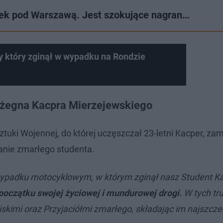
dek pod Warszawą. Jest szokujące nagran…
y który zginął w wypadku na Rondzie
 żegna Kacpra Mierzejewskiego
ki Wojennej, do której uczęszczał 23-letni Kacper, zam
nie zmarłego studenta.
ypadku motocyklowym, w którym zginął nasz Student K
początku swojej życiowej i mundurowej drogi.
W tych tr
liskimi oraz Przyjaciółmi zmarłego, składając im najszcz