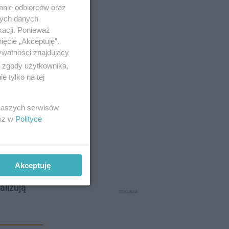
anie odbiorców oraz
nych danych
kacji. Ponieważ
ięcie „Akceptuję”.
ywatności znajdujący
ą zgody użytkownika,
 tylko na tej
 naszych serwisów
esz w
Polityce
 te
Akceptuję
a zasad
alizują