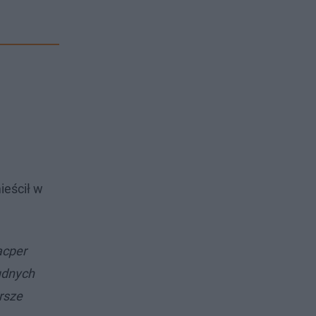
ieścił w
acper
udnych
ersze