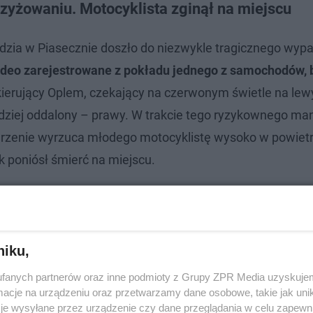
zyżowaniu. Motocyklista zginął na miejscu
będzia w Piasecznie doszło do niezwykle tragicznego wyp
ideo zarejestrowane z pokładu jednego z samochodów,
kierujący Oplem, czekający na czerwonym świetle na lew
rdziej oddalony – prawy. W trakcie tego ryzykownego m
erzenie wyrzuca młodego motocyklistę wysoko w powiet
k poniósł śmierć na miejscu.
niku,
fanych partnerów oraz inne podmioty z Grupy ZPR Media uzyskujem
cje na urządzeniu oraz przetwarzamy dane osobowe, takie jak unika
je wysyłane przez urządzenie czy dane przeglądania w celu zapewn