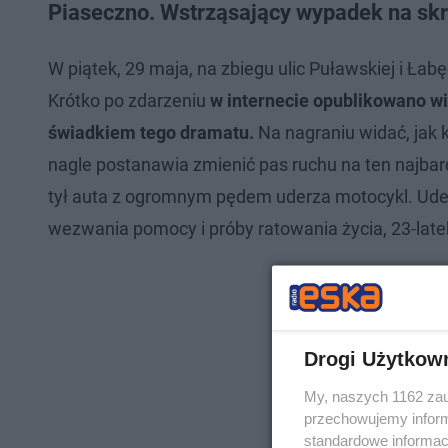
Piaseczno. Wstrząsający wypadek na skr
W piątek, 29 maja, na zbiegu ulic Puławskiej i Ła
Krótko po zdarzeniu
w internecie opublikowano w
świadkiem tego dramatu.
Na nagraniu widać, jak 
nagle postanawia zmienić pas ruchu na ten najba
tył auta z ogromnym pędem uderza motocykl. Ud
wezwania pomocy i próby ratowania życia, 23-late
Drogi Użytkow
My, naszych 1162 zau
przechowujemy informa
standardowe informac