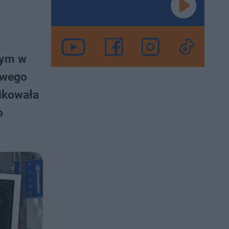
wym w
owego
ikowała
o