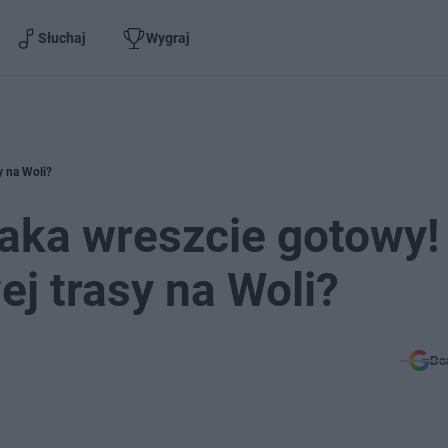
Słuchaj
Wygraj
y na Woli?
aka wreszcie gotowy!
ej trasy na Woli?
Do