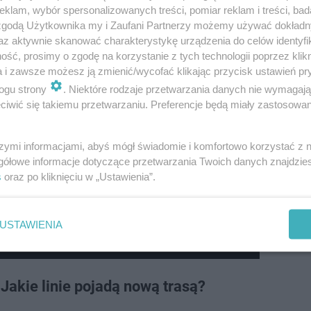
klam, wybór spersonalizowanych treści, pomiar reklam i treści, bad
m szczycie komunikacyjnym i potrwają cały dzień.
Wtedy
 zgodą Użytkownika my i Zaufani Partnerzy możemy używać dokład
az aktywnie skanować charakterystykę urządzenia do celów identyfi
 zastępczej
Z26
. Tramwaje 76 będą z Metra Młociny doje
ść, prosimy o zgodę na korzystanie z tych technologii poprzez klikn
z przystanku Metro Bemowo 07 w kierunku Fortu Wola będz
a i zawsze możesz ją zmienić/wycofać klikając przycisk ustawień pr
w kierunku Metro Młociny o godz. 10:00 - przekazał ratus
ogu strony
. Niektóre rodzaje przetwarzania danych nie wymagaj
iwić się takiemu przetwarzaniu. Preferencje będą miały zastosowanie
etrem Płocka a Osiedlem Górczewska, dojeżdżając do
szymi informacjami, abyś mógł świadomie i komfortowo korzystać z
a. Pierwszy kurs w stronę Bemowa zaplanowano na godz.
gółowe informacje dotyczące przetwarzania Twoich danych znajdzi
óźniej autobusy pojadą bezpośrednio ul. Wolską.
s
oraz po kliknięciu w „Ustawienia”.
biecuje metro. Rozmawiamy przejazdem z
USTAWIENIA
 Warszawy
Jakie linie pojadą nową trasą?