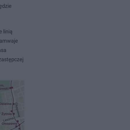
będzie
 linią
Tramwaje
asa
zastępczej