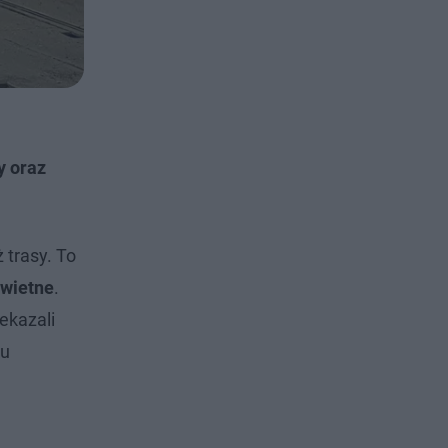
y oraz
 trasy. To
kwietne
.
zekazali
ku