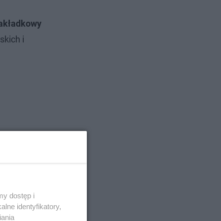
nakładkowy
kich i
y dostęp i
lne identyfikatory,
iania