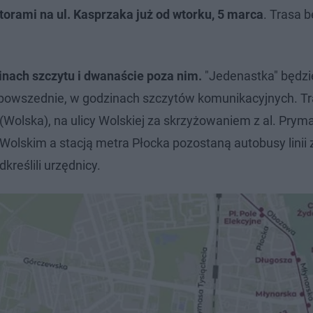
orami na ul. Kasprzaka już od wtorku, 5 marca
. Trasa 
nach szczytu i dwanaście poza nim.
"Jedenastka" będzie
i powszednie, w godzinach szczytów komunikacyjnych. 
(Wolska), na ulicy Wolskiej za skrzyżowaniem z al. Prym
Wolskim a stacją metra Płocka pozostaną autobusy linii 
kreślili urzędnicy.