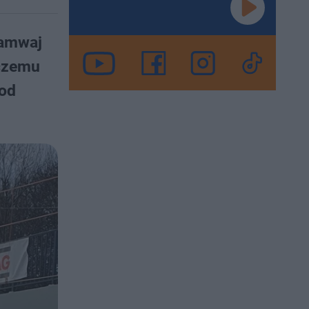
ramwaj
 czemu
Pod