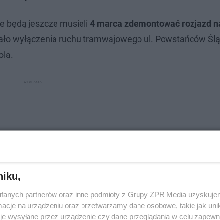
 będą jeszcze musieli
4 marca zdemontować rozjazd 
ało wyłączenia ruchu tramwajowego ul. Powstańców Śląs
ola.
niku,
fanych partnerów oraz inne podmioty z Grupy ZPR Media uzyskujem
cje na urządzeniu oraz przetwarzamy dane osobowe, takie jak unika
je wysyłane przez urządzenie czy dane przeglądania w celu zapewn