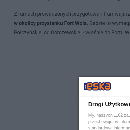
Z ramach prowadzonych przygotowań tramwajarze
w okolicy przystanku Fort Wola
. Będzie to wymag
Połczyńskiej od Górczewskiej - właśnie do Fortu W
Drogi Użytkow
My, naszych 1162 zau
przechowujemy informa
standardowe informac