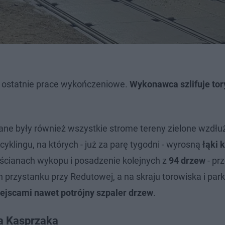
ą ostatnie prace wykończeniowe.
Wykonawca szlifuje tor
wane były również wszystkie strome tereny zielone wzdłuż
yklingu, na których - już za parę tygodni - wyrosną
łąki 
ścianach wykopu i posadzenie kolejnych z
94 drzew
- pr
ch przystanku przy Redutowej, a na skraju torowiska i par
ejscami nawet potrójny szpaler drzew
.
na Kasprzaka