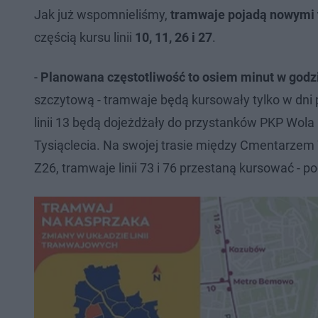
Jak już wspomnieliśmy,
tramwaje pojadą nowymi t
częścią kursu linii
10, 11, 26 i 27
.
-
Planowana częstotliwość to osiem minut w godzi
szczytową - tramwaje będą kursowały tylko w dn
linii 13 będą dojeżdżały do przystanków PKP Wola 
Tysiąclecia. Na swojej trasie między Cmentarzem 
Z26, tramwaje linii 73 i 76 przestaną kursować - pod