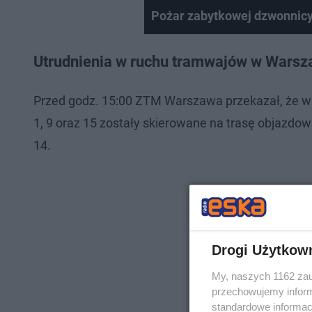
Pożar zabytkowej dzwonnicy
Utrudnienia w ruchu tramwajów w Warsz
Przed godz. 15:00 ZTM Warszawa przekazał, że w 
1, 9 oraz 15 zostały skierowane na trasę objazdową
14.
Drogi Użytkow
My, naszych 1162 zau
przechowujemy informa
standardowe informac