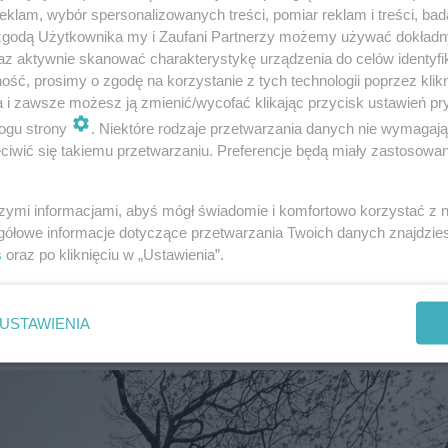
klam, wybór spersonalizowanych treści, pomiar reklam i treści, bad
 zgodą Użytkownika my i Zaufani Partnerzy możemy używać dokład
az aktywnie skanować charakterystykę urządzenia do celów identyfi
ść, prosimy o zgodę na korzystanie z tych technologii poprzez klikn
a i zawsze możesz ją zmienić/wycofać klikając przycisk ustawień pr
óra kursowała na trasie: Pl. Narutowicza 02 - Grójecka -
ogu strony
. Niektóre rodzaje przetwarzania danych nie wymagaj
iwić się takiemu przetwarzaniu. Preferencje będą miały zastosowanie
szymi informacjami, abyś mógł świadomie i komfortowo korzystać z
gółowe informacje dotyczące przetwarzania Twoich danych znajdzi
s
oraz po kliknięciu w „Ustawienia”.
USTAWIENIA
z zdjęcia: