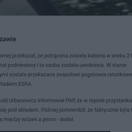
szawie
arnej przekazał, że potrącona została kobieta w wieku 21 
ał podniesiony i ta osoba została uwolniona. W stanie
mi została przekazana zespołowi pogotowia ratunkowe
z Radiem ESKA.
ld Urbanowicz informował PAP, że w rejonie przystank
się pod składem. Później potwierdził, że faktycznie była 
a między wózek a peron - dodał.