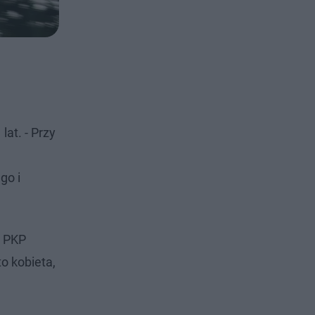
lat. - Przy
go i
u PKP
to kobieta,