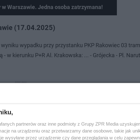
 w Warszawie. Jedna osoba zatrzymana!
awie (17.04.2025)
wyniku wypadku przy przystanku PKP Rakowiec 03 tramw
 - w kierunku P+R Al. Krakowska: ... - Grójecka - Pl. Nar
niku,
fanych partnerów oraz inne podmioty z Grupy ZPR Media uzyskujem
cje na urządzeniu oraz przetwarzamy dane osobowe, takie jak unika
je wysyłane przez urządzenie czy dane przeglądania w celu zapewn