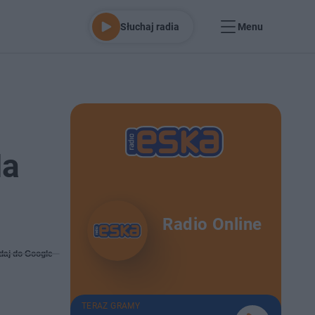
Słuchaj radia
Menu
Na
Radio Online
daj do Google
TERAZ GRAMY