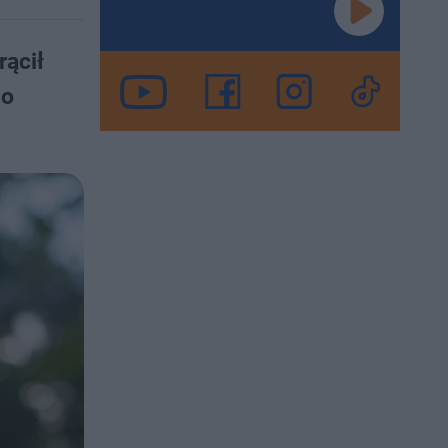
ącił
go