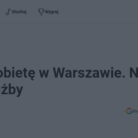
Słuchaj
Wygraj
obietę w Warszawie. 
użby
Do