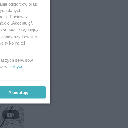
anie odbiorców oraz
nych danych
kacji. Ponieważ
ięcie „Akceptuję”.
ywatności znajdujący
 Al.
ą zgody użytkownika,
 tylko na tej
 naszych serwisów
esz w
Polityce
Akceptuję
9