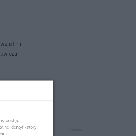
aje linii
utowicza
y dostęp i
lne identyfikatory,
iania