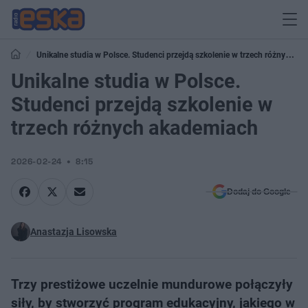
Unikalne studia w Polsce. Studenci przejdą szkolenie w trzech różnych
akademiach
Unikalne studia w Polsce.
Studenci przejdą szkolenie w
trzech różnych akademiach
2026-02-24
8:15
Dodaj do Google
Anastazja Lisowska
Trzy prestiżowe uczelnie mundurowe połączyły
siły, by stworzyć program edukacyjny, jakiego w