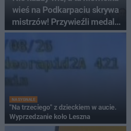
wieś na Podkarpaciu skrywa
mistrzów! Przywieźli medale
z mistrzostw Europy
NA SYGNALE
"Na trzeciego" z dzieckiem w aucie.
Wyprzedzanie koło Leszna