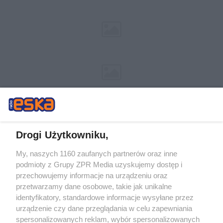
Drogi Użytkowniku,
My, naszych 1160 zaufanych partnerów oraz inne
Żaden utwór zamieszczony w serwisie nie może być powielany i
podmioty z Grupy ZPR Media uzyskujemy dostęp i
rozpowszechniany lub dalej rozpowszechniany w jakikolwiek sposób (w
tym także elektroniczny lub mechaniczny) na jakimkolwiek polu
przechowujemy informacje na urządzeniu oraz
eksploatacji w jakiejkolwiek formie, włącznie z umieszczaniem w Internecie
przetwarzamy dane osobowe, takie jak unikalne
bez pisemnej zgody właściciela praw. Jakiekolwiek użycie lub
identyfikatory, standardowe informacje wysyłane przez
wykorzystanie utworów w całości lub w części z naruszeniem prawa, tzn.
bez właściwej zgody, jest zabronione pod groźbą kary i może być ścigane
urządzenie czy dane przeglądania w celu zapewniania
prawnie.
spersonalizowanych reklam, wybór spersonalizowanych