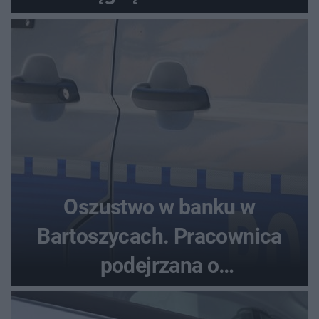
samochodu
Oszustwo w banku w
Bartoszycach. Pracownica
podejrzana o
przywłaszczenie 470 000 zł