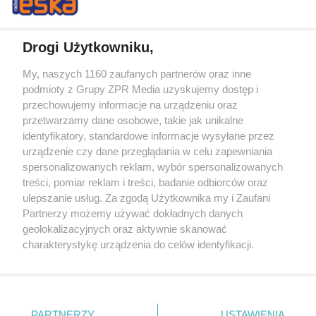
Drogi Użytkowniku,
My, naszych 1160 zaufanych partnerów oraz inne
Żaden utwór zamieszczony w serwisie nie może być powielany i
podmioty z Grupy ZPR Media uzyskujemy dostęp i
rozpowszechniany lub dalej rozpowszechniany w jakikolwiek sposób (w
przechowujemy informacje na urządzeniu oraz
tym także elektroniczny lub mechaniczny) na jakimkolwiek polu
eksploatacji w jakiejkolwiek formie, włącznie z umieszczaniem w
przetwarzamy dane osobowe, takie jak unikalne
Internecie bez pisemnej zgody właściciela praw. Jakiekolwiek użycie lub
identyfikatory, standardowe informacje wysyłane przez
wykorzystanie utworów w całości lub w części z naruszeniem prawa,
tzn. bez właściwej zgody, jest zabronione pod groźbą kary i może być
urządzenie czy dane przeglądania w celu zapewniania
ścigane prawnie.
spersonalizowanych reklam, wybór spersonalizowanych
treści, pomiar reklam i treści, badanie odbiorców oraz
ulepszanie usług. Za zgodą Użytkownika my i Zaufani
Partnerzy możemy używać dokładnych danych
geolokalizacyjnych oraz aktywnie skanować
charakterystykę urządzenia do celów identyfikacji.
Ponieważ cenimy Twoją prywatność, prosimy o zgodę na
O nas
korzystanie z tych technologii poprzez kliknięcie
Informacje prawne
„Akceptuję”. Zgoda jest dobrowolna i zawsze możesz ją
zmienić/wycofać klikając przycisk ustawień prywatności
PARTNERZY
USTAWIENIA
Nasze serwisy