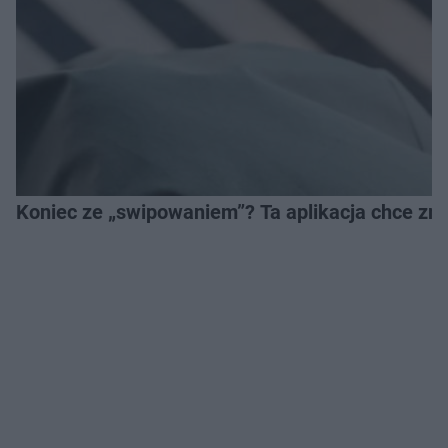
Koniec ze „swipowaniem”? Ta aplikacja chce zm