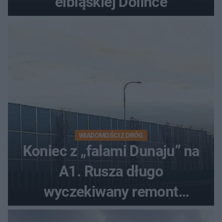
elbląskiej Dolince
WIADOMOŚCI Z DRÓG
Koniec z „falami Dunaju” na
A1. Rusza długo
wyczekiwany remont
autostrady