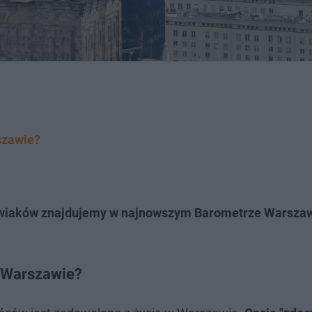
szawie?
szawiaków znajdujemy w najnowszym Barometrze Warsza
w Warszawie?