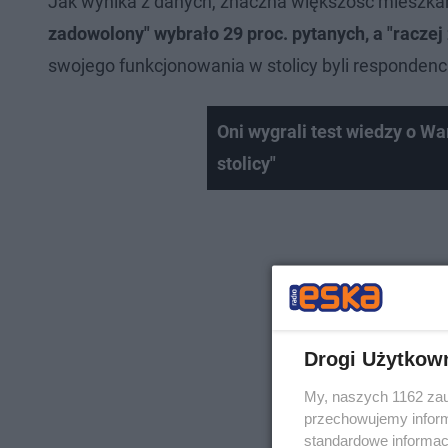
Jak wynika z danych, znaczna większość mieszka
zadowolony" wybrało 29 proc. pytanych, a "raczej
swojego funkcjonowania w stolicy byli respondenci
Oni wygrali test wiedzy o W
stolicy"
Drogi Użytkow
My, naszych 1162 zau
przechowujemy informa
standardowe informac