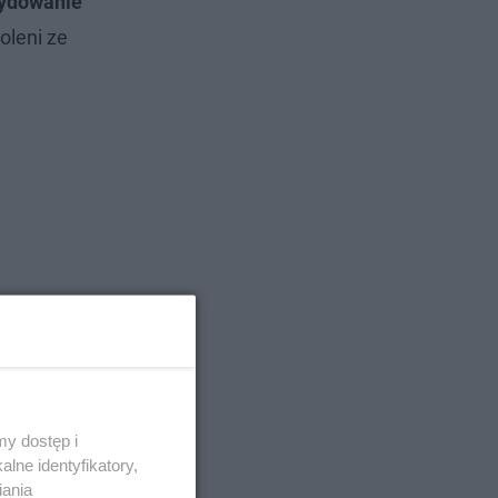
cydowanie
oleni ze
y dostęp i
lne identyfikatory,
iania