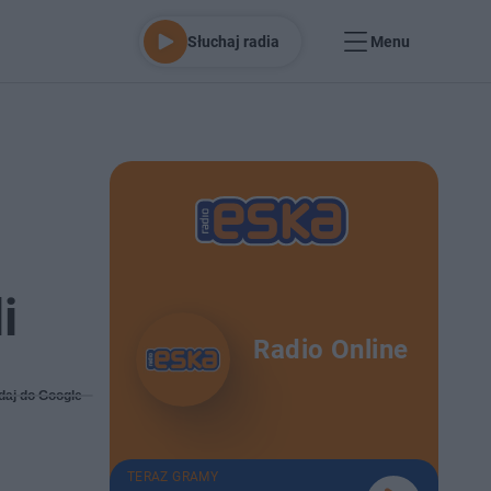
Słuchaj radia
Menu
i
Radio Online
daj do Google
TERAZ GRAMY