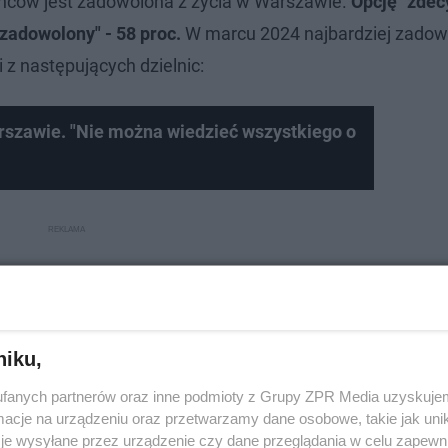
ńców jest zadowolona z życia w Warszawie.
Opcję "zde
 zadowolony" - 58 proc.
W marcu 2024 najbardziej zadow
 z następujących dzielnic:
arszawie. "Nie można wiedzieć wszystkiego o
niku,
fanych partnerów oraz inne podmioty z Grupy ZPR Media uzyskujem
cje na urządzeniu oraz przetwarzamy dane osobowe, takie jak unika
je wysyłane przez urządzenie czy dane przeglądania w celu zapewn