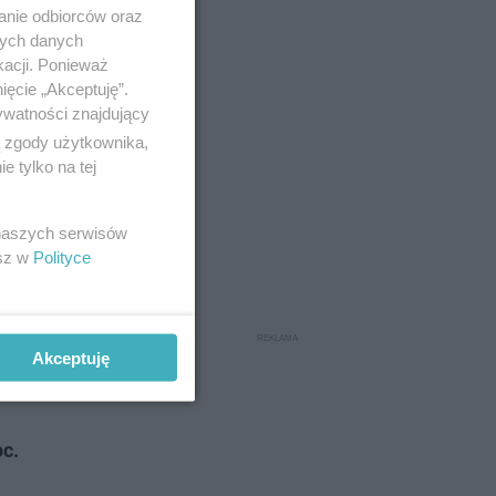
anie odbiorców oraz
nych danych
kacji. Ponieważ
ięcie „Akceptuję”.
ywatności znajdujący
ą zgody użytkownika,
 tylko na tej
 naszych serwisów
elan,
esz w
Polityce
Akceptuję
oc.