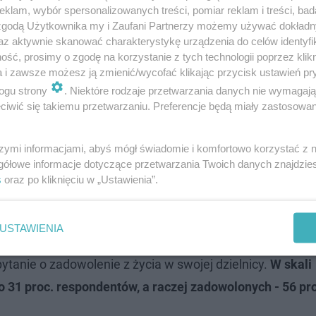
klam, wybór spersonalizowanych treści, pomiar reklam i treści, bad
 zgodą Użytkownika my i Zaufani Partnerzy możemy używać dokład
az aktywnie skanować charakterystykę urządzenia do celów identyfi
ść, prosimy o zgodę na korzystanie z tych technologii poprzez klikn
nych; 59 proc. raczej zadowolonych;
a i zawsze możesz ją zmienić/wycofać klikając przycisk ustawień pr
nych; 58 proc. raczej zadowolonych;
ogu strony
. Niektóre rodzaje przetwarzania danych nie wymagaj
iwić się takiemu przetwarzaniu. Preferencje będą miały zastosowanie
wolonych; 53 proc. raczej zadowolonych.
szymi informacjami, abyś mógł świadomie i komfortowo korzystać z
zkańcy Bemowa, Targówka, Wilanowa, Woli, Ursynowa, Bi
gółowe informacje dotyczące przetwarzania Twoich danych znajdzi
s
oraz po kliknięciu w „Ustawienia”.
Północ.
USTAWIENIA
tanie o zadowolenie z życia w swojej dzielnicy.
W skali
31 proc. respondentów, a raczej zadowolonych - 56 pr