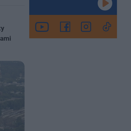
zy
sami