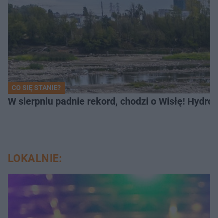
CO SIĘ STANIE?
W sierpniu padnie rekord, chodzi o Wisłę! Hydro
LOKALNIE: