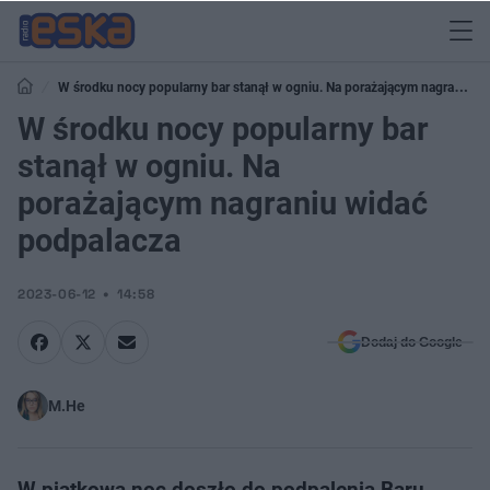
W środku nocy popularny bar stanął w ogniu. Na porażającym nagraniu
widać podpalacza
W środku nocy popularny bar
stanął w ogniu. Na
porażającym nagraniu widać
podpalacza
2023-06-12
14:58
Dodaj do Google
M.He
W piątkową noc doszło do podpalenia Baru