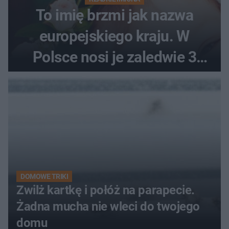
To imię brzmi jak nazwa
europejskiego kraju. W
Polsce nosi je zaledwie 3
kobiety
DOMOWE TRIKI
Zwilż kartkę i połóż na parapecie.
Żadna mucha nie wleci do twojego
domu